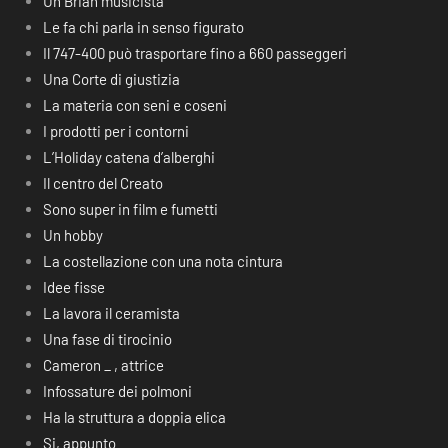
Un Brian musicista
Le fa chi parla in senso figurato
Il 747-400 può trasportare fino a 660 passeggeri
Una Corte di giustizia
La materia con seni e coseni
I prodotti per i contorni
L’Holiday catena d’alberghi
Il centro del Creato
Sono super in film e fumetti
Un hobby
La costellazione con una nota cintura
Idee fisse
La lavora il ceramista
Una fase di tirocinio
Cameron _ , attrice
Infossature dei polmoni
Ha la struttura a doppia elica
Si, appunto