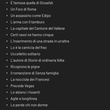
É famosa quella di Giosafat
Un Foro di Roma
Un assassino come Edipo
L’arma con il tamburo
La capitale del Cantone del Vallese
Certi rasoi ne hanno cinque
L’inserimento di una strada in un’altra
Lo è la camicia del frac
Uccelletto solitario
L’autore di Storie di ordinaria follia
Ricoprono le pigne
Il romanziere di Senza famiglia
La nocciola dei Francesi
Precede Vegas
Le alzano i rissanti
Agile e longilinea
Le perde chi non dorme