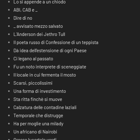
Lo si appende a un chiodo
ABI, CAB e _
Dire di no
_ avvisato mezzo salvato
L’Anderson dei Jethro Tull
Il poeta russo di Confessione di un teppista
Dà idea dell’estensione di ogni Paese
Ci legano al passato
Fu un noto interprete di sceneggiate
Il locale in cui fermenta il mosto
Scarsi, piccolissimi
Una forma di investimento
Sta ritta finchè si muove
Calzatura delle contadine laziali
Temporale che distrugge
Ha per moglie una milady
Un africano di Nairobi
Grosse lucertole verdi