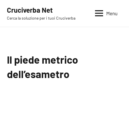
Vai
Cruciverba Net
al
Menu
Cerca la soluzione per i tuoi Cruciverba
contenuto
Il piede metrico
dell’esametro