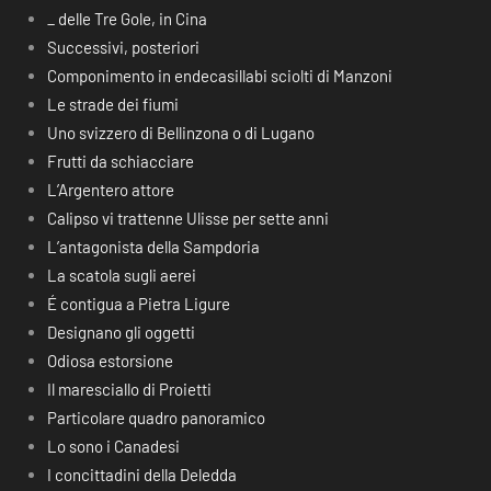
_ delle Tre Gole, in Cina
Successivi, posteriori
Componimento in endecasillabi sciolti di Manzoni
Le strade dei fiumi
Uno svizzero di Bellinzona o di Lugano
Frutti da schiacciare
L’Argentero attore
Calipso vi trattenne Ulisse per sette anni
L’antagonista della Sampdoria
La scatola sugli aerei
É contigua a Pietra Ligure
Designano gli oggetti
Odiosa estorsione
Il maresciallo di Proietti
Particolare quadro panoramico
Lo sono i Canadesi
I concittadini della Deledda