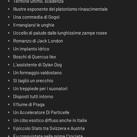
Termine ultimo, scadenza
Illustre esponente del platonismo rinascimentale
Una commedia di Gogol
Il mangiarsi le unghie
Uccello di palude dalle lunghissime zampe rosee
Romanzo di Jack London
Un impianto idrico
Boschi di Quercus ilex
L’assistente di Dylan Dog
Un formaggio valdostano
Si tagliò un orecchio
Un treppiede per i suonatori
Disposti tutti intorno
Il fiume di Praga
Un Acceleratore Di Particelle
Un cibo esotico diffuso anche in Italia
Il piccolo Stato tra Svizzera e Austria
Fu conquistata nella prima Crociata