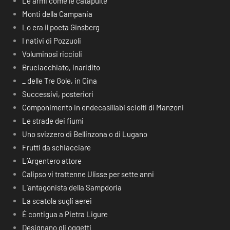
Le armi come le catapulte
Monti della Campania
Lo era il poeta Ginsberg
I nativi di Pozzuoli
Voluminosi riccioli
Bruciacchiato, inaridito
_ delle Tre Gole, in Cina
Successivi, posteriori
Componimento in endecasillabi sciolti di Manzoni
Le strade dei fiumi
Uno svizzero di Bellinzona o di Lugano
Frutti da schiacciare
L’Argentero attore
Calipso vi trattenne Ulisse per sette anni
L’antagonista della Sampdoria
La scatola sugli aerei
É contigua a Pietra Ligure
Designano gli oggetti