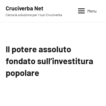
Vai
Cruciverba Net
al
Menu
Cerca la soluzione per i tuoi Cruciverba
contenuto
Il potere assoluto
fondato sull’investitura
popolare