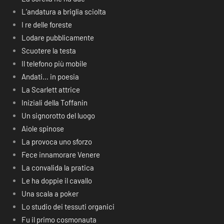
L’andatura a briglia sciolta
I re delle foreste
Lodare pubblicamente
Scuotere la testa
Il telefono più mobile
Andati… in poesia
La Scarlett attrice
Iniziali della Toffanin
Un signorotto del luogo
Aiole spinose
La provoca uno sforzo
Fece innamorare Venere
La convalida la pratica
Le ha doppie il cavallo
Una scala a poker
Lo studio dei tessuti organici
Fu il primo cosmonauta