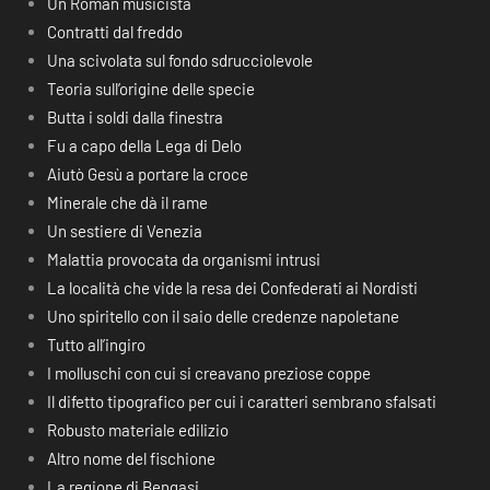
Un Roman musicista
Contratti dal freddo
Una scivolata sul fondo sdrucciolevole
Teoria sull’origine delle specie
Butta i soldi dalla finestra
Fu a capo della Lega di Delo
Aiutò Gesù a portare la croce
Minerale che dà il rame
Un sestiere di Venezia
Malattia provocata da organismi intrusi
La località che vide la resa dei Confederati ai Nordisti
Uno spiritello con il saio delle credenze napoletane
Tutto all’ingiro
I molluschi con cui si creavano preziose coppe
Il difetto tipografico per cui i caratteri sembrano sfalsati
Robusto materiale edilizio
Altro nome del fischione
La regione di Bengasi