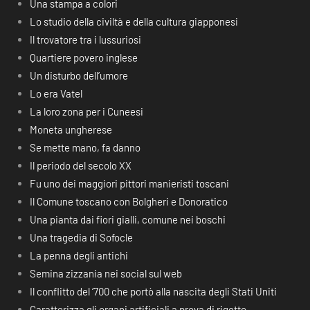
Una stampa a colori
Lo studio della civiltà e della cultura giapponesi
Il trovatore tra i lussuriosi
Quartiere povero inglese
Un disturbo dell’umore
Lo era Vatel
La loro zona per i Cuneesi
Moneta ungherese
Se mette mano, fa danno
Il periodo del secolo XX
Fu uno dei maggiori pittori manieristi toscani
Il Comune toscano con Bolgheri e Donoratico
Una pianta dai fiori gialli, comune nei boschi
Una tragedia di Sofocle
La penna degli antichi
Semina zizzania nei social sul web
Il conflitto del ‘700 che portò alla nascita degli Stati Uniti
Caratterizza gli organi artificiali a prova di rigetto