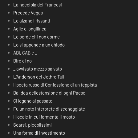
La nocciola dei Francesi
Precede Vegas
Le alzano i rissanti
Agile e longilinea
Le perde chi non dorme
Lo si appende a un chiodo
ABI, CAB e _
Dire di no
_ avvisato mezzo salvato
L’Anderson dei Jethro Tull
Il poeta russo di Confessione di un teppista
Dà idea dell’estensione di ogni Paese
Ci legano al passato
Fu un noto interprete di sceneggiate
Il locale in cui fermenta il mosto
Scarsi, piccolissimi
Una forma di investimento