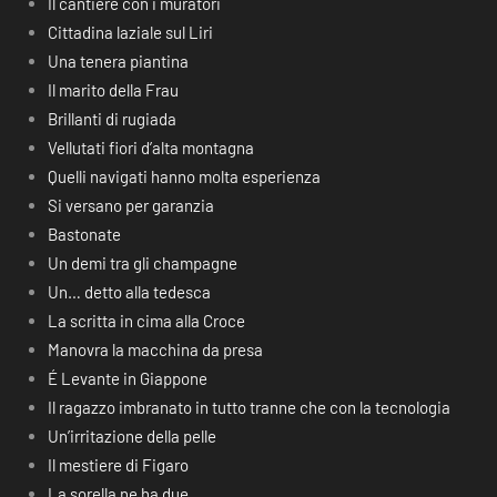
Il cantiere con i muratori
Cittadina laziale sul Liri
Una tenera piantina
Il marito della Frau
Brillanti di rugiada
Vellutati fiori d’alta montagna
Quelli navigati hanno molta esperienza
Si versano per garanzia
Bastonate
Un demi tra gli champagne
Un… detto alla tedesca
La scritta in cima alla Croce
Manovra la macchina da presa
É Levante in Giappone
Il ragazzo imbranato in tutto tranne che con la tecnologia
Un’irritazione della pelle
Il mestiere di Figaro
La sorella ne ha due