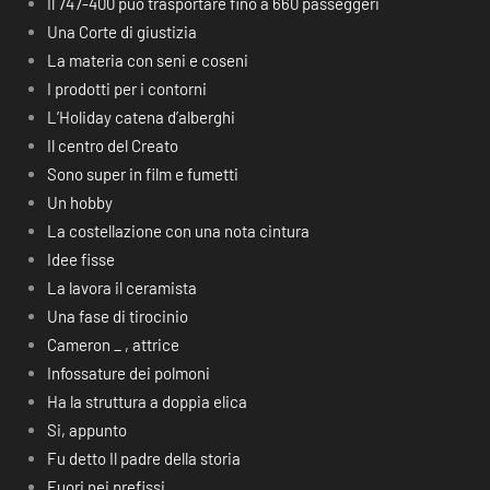
Il 747-400 può trasportare fino a 660 passeggeri
Una Corte di giustizia
La materia con seni e coseni
I prodotti per i contorni
L’Holiday catena d’alberghi
Il centro del Creato
Sono super in film e fumetti
Un hobby
La costellazione con una nota cintura
Idee fisse
La lavora il ceramista
Una fase di tirocinio
Cameron _ , attrice
Infossature dei polmoni
Ha la struttura a doppia elica
Si, appunto
Fu detto Il padre della storia
Fuori nei prefissi