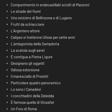
Componimento in endecasillabi sciolti di Manzoni
Le strade dei fiumi
Uno svizzero di Bellinzona o di Lugano
Frutti da schiacciare
L’Argentero attore
Calipso vi trattenne Ulisse per sette anni
L’antagonista della Sampdoria
La scatola sugli aerei
É contigua a Pietra Ligure
Designano gli oggetti
Odiosa estorsione
Il maresciallo di Proietti
Particolare quadro panoramico
Lo sono i Canadesi
I concittadini della Deledda
É famosa quella di Giosafat
Un Foro di Roma