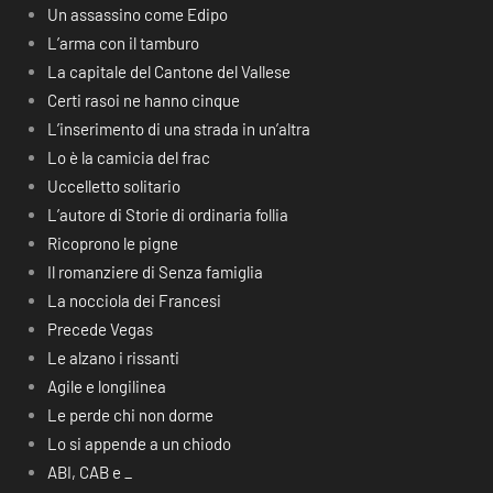
Un assassino come Edipo
L’arma con il tamburo
La capitale del Cantone del Vallese
Certi rasoi ne hanno cinque
L’inserimento di una strada in un’altra
Lo è la camicia del frac
Uccelletto solitario
L’autore di Storie di ordinaria follia
Ricoprono le pigne
Il romanziere di Senza famiglia
La nocciola dei Francesi
Precede Vegas
Le alzano i rissanti
Agile e longilinea
Le perde chi non dorme
Lo si appende a un chiodo
ABI, CAB e _