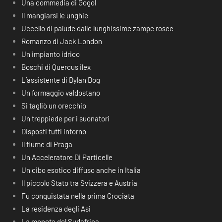
Una commedia di Gogol
Il mangiarsi le unghie
Uccello di palude dalle lunghissime zampe rosee
Romanzo di Jack London
Un impianto idrico
Boschi di Quercus ilex
L’assistente di Dylan Dog
Un formaggio valdostano
Si tagliò un orecchio
Un treppiede per i suonatori
Disposti tutti intorno
Il fiume di Praga
Un Acceleratore Di Particelle
Un cibo esotico diffuso anche in Italia
Il piccolo Stato tra Svizzera e Austria
Fu conquistata nella prima Crociata
La residenza degli Asi
La moneta del Sudafrica