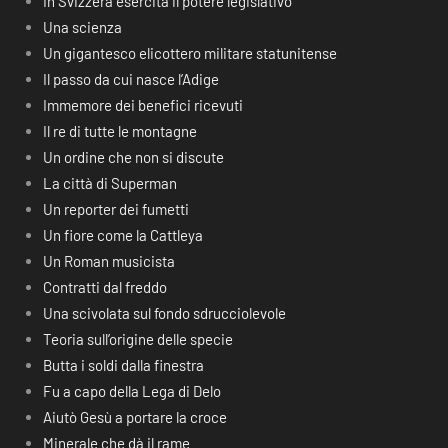
In Svizzera esercita il potere legislativo
Una scienza
Un gigantesco elicottero militare statunitense
Il passo da cui nasce l’Adige
Immemore dei benefici ricevuti
Il re di tutte le montagne
Un ordine che non si discute
La città di Superman
Un reporter dei fumetti
Un fiore come la Cattleya
Un Roman musicista
Contratti dal freddo
Una scivolata sul fondo sdrucciolevole
Teoria sull’origine delle specie
Butta i soldi dalla finestra
Fu a capo della Lega di Delo
Aiutò Gesù a portare la croce
Minerale che dà il rame