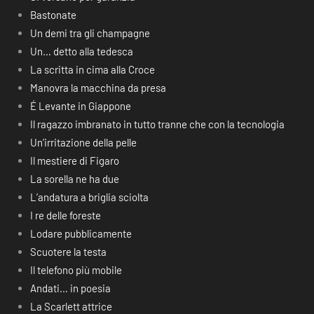
Bastonate
Un demi tra gli champagne
Un… detto alla tedesca
La scritta in cima alla Croce
Manovra la macchina da presa
É Levante in Giappone
Il ragazzo imbranato in tutto tranne che con la tecnologia
Un’irritazione della pelle
Il mestiere di Figaro
La sorella ne ha due
L’andatura a briglia sciolta
I re delle foreste
Lodare pubblicamente
Scuotere la testa
Il telefono più mobile
Andati… in poesia
La Scarlett attrice