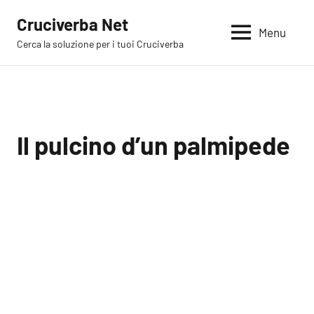
Vai
Cruciverba Net
al
Menu
Cerca la soluzione per i tuoi Cruciverba
contenuto
Il pulcino d’un palmipede