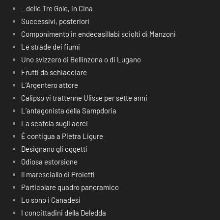
_ delle Tre Gole, in Cina
Successivi, posteriori
Componimento in endecasillabi sciolti di Manzoni
Le strade dei fiumi
Uno svizzero di Bellinzona o di Lugano
Frutti da schiacciare
L’Argentero attore
Calipso vi trattenne Ulisse per sette anni
L’antagonista della Sampdoria
La scatola sugli aerei
É contigua a Pietra Ligure
Designano gli oggetti
Odiosa estorsione
Il maresciallo di Proietti
Particolare quadro panoramico
Lo sono i Canadesi
I concittadini della Deledda