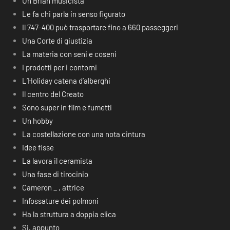
Un Brian musicista
Le fa chi parla in senso figurato
Il 747-400 può trasportare fino a 660 passeggeri
Una Corte di giustizia
La materia con seni e coseni
I prodotti per i contorni
L’Holiday catena d’alberghi
Il centro del Creato
Sono super in film e fumetti
Un hobby
La costellazione con una nota cintura
Idee fisse
La lavora il ceramista
Una fase di tirocinio
Cameron _ , attrice
Infossature dei polmoni
Ha la struttura a doppia elica
Si, appunto