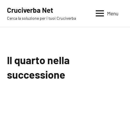
Vai
Cruciverba Net
al
Menu
Cerca la soluzione per i tuoi Cruciverba
contenuto
Il quarto nella
successione