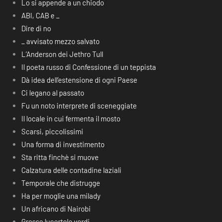
Lo si appende a un chiodo
ABI, CAB e _
Dire di no
_ avvisato mezzo salvato
L’Anderson dei Jethro Tull
Il poeta russo di Confessione di un teppista
Dà idea dell’estensione di ogni Paese
Ci legano al passato
Fu un noto interprete di sceneggiate
Il locale in cui fermenta il mosto
Scarsi, piccolissimi
Una forma di investimento
Sta ritta finchè si muove
Calzatura delle contadine laziali
Temporale che distrugge
Ha per moglie una milady
Un africano di Nairobi
Grosse lucertole verdi