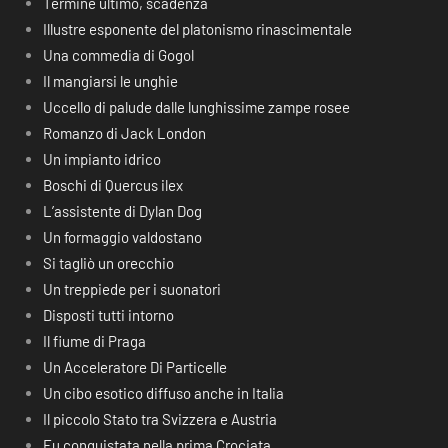
Termine ultimo, scadenza
Illustre esponente del platonismo rinascimentale
Una commedia di Gogol
Il mangiarsi le unghie
Uccello di palude dalle lunghissime zampe rosee
Romanzo di Jack London
Un impianto idrico
Boschi di Quercus ilex
L’assistente di Dylan Dog
Un formaggio valdostano
Si tagliò un orecchio
Un treppiede per i suonatori
Disposti tutti intorno
Il fiume di Praga
Un Acceleratore Di Particelle
Un cibo esotico diffuso anche in Italia
Il piccolo Stato tra Svizzera e Austria
Fu conquistata nella prima Crociata