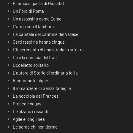
É famosa quella di Giosafat
Un Foro di Roma
Un assassino come Edipo
L’arma con il tamburo
La capitale del Cantone del Vallese
Certi rasoi ne hanno cinque
L’inserimento di una strada in un’altra
Lo è la camicia del frac
Uccelletto solitario
L’autore di Storie di ordinaria follia
Ricoprono le pigne
Il romanziere di Senza famiglia
La nocciola dei Francesi
Precede Vegas
Le alzano i rissanti
Agile e longilinea
Le perde chi non dorme