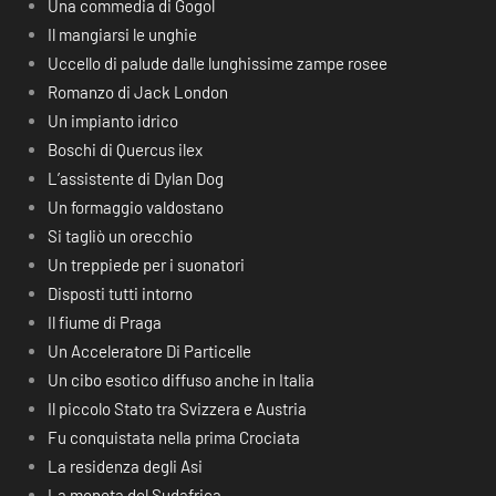
Una commedia di Gogol
Il mangiarsi le unghie
Uccello di palude dalle lunghissime zampe rosee
Romanzo di Jack London
Un impianto idrico
Boschi di Quercus ilex
L’assistente di Dylan Dog
Un formaggio valdostano
Si tagliò un orecchio
Un treppiede per i suonatori
Disposti tutti intorno
Il fiume di Praga
Un Acceleratore Di Particelle
Un cibo esotico diffuso anche in Italia
Il piccolo Stato tra Svizzera e Austria
Fu conquistata nella prima Crociata
La residenza degli Asi
La moneta del Sudafrica