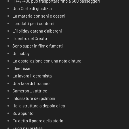
Il 747-400 può trasportare fino a 660 passeggeri
Una Corte di giustizia
La materia con seni e coseni
I prodotti per i contorni
L’Holiday catena d’alberghi
Il centro del Creato
Sono super in film e fumetti
Un hobby
La costellazione con una nota cintura
Idee fisse
La lavora il ceramista
Una fase di tirocinio
Cameron _ , attrice
Infossature dei polmoni
Ha la struttura a doppia elica
Si, appunto
Fu detto Il padre della storia
Fuori nei prefissi