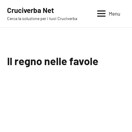
Vai
Cruciverba Net
al
Menu
Cerca la soluzione per i tuoi Cruciverba
contenuto
Il regno nelle favole