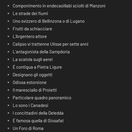
Componimento in endecasillabi sciolti di Manzoni
Le strade dei fiumi
Uno svizzero di Bellinzona o di Lugano
Frutti da schiacciare
L’Argentero attore
Calipso vi trattenne Ulisse per sette anni
L’antagonista della Sampdoria
La scatola sugli aerei
É contigua a Pietra Ligure
Designano gli oggetti
Odiosa estorsione
Il maresciallo di Proietti
Particolare quadro panoramico
Lo sono i Canadesi
I concittadini della Deledda
É famosa quella di Giosafat
Un Foro di Roma