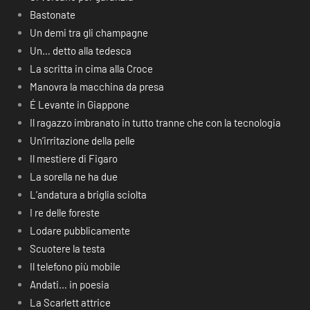
Bastonate
Un demi tra gli champagne
Un… detto alla tedesca
La scritta in cima alla Croce
Manovra la macchina da presa
É Levante in Giappone
Il ragazzo imbranato in tutto tranne che con la tecnologia
Un’irritazione della pelle
Il mestiere di Figaro
La sorella ne ha due
L’andatura a briglia sciolta
I re delle foreste
Lodare pubblicamente
Scuotere la testa
Il telefono più mobile
Andati… in poesia
La Scarlett attrice