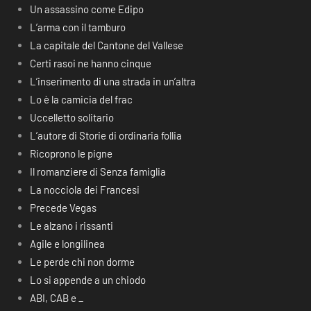
Un assassino come Edipo
L’arma con il tamburo
La capitale del Cantone del Vallese
Certi rasoi ne hanno cinque
L’inserimento di una strada in un’altra
Lo è la camicia del frac
Uccelletto solitario
L’autore di Storie di ordinaria follia
Ricoprono le pigne
Il romanziere di Senza famiglia
La nocciola dei Francesi
Precede Vegas
Le alzano i rissanti
Agile e longilinea
Le perde chi non dorme
Lo si appende a un chiodo
ABI, CAB e _