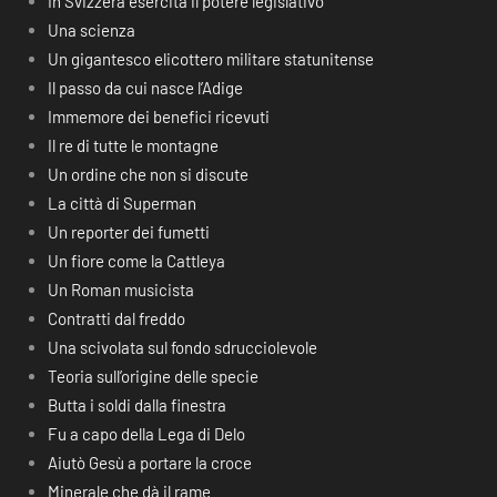
In Svizzera esercita il potere legislativo
Una scienza
Un gigantesco elicottero militare statunitense
Il passo da cui nasce l’Adige
Immemore dei benefici ricevuti
Il re di tutte le montagne
Un ordine che non si discute
La città di Superman
Un reporter dei fumetti
Un fiore come la Cattleya
Un Roman musicista
Contratti dal freddo
Una scivolata sul fondo sdrucciolevole
Teoria sull’origine delle specie
Butta i soldi dalla finestra
Fu a capo della Lega di Delo
Aiutò Gesù a portare la croce
Minerale che dà il rame