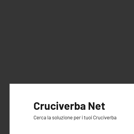
Vai
al
Cruciverba Net
contenuto
Cerca la soluzione per i tuoi Cruciverba