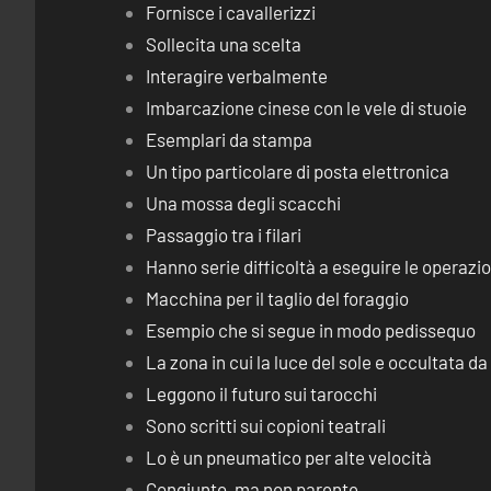
Fornisce i cavallerizzi
Sollecita una scelta
Interagire verbalmente
Imbarcazione cinese con le vele di stuoie
Esemplari da stampa
Un tipo particolare di posta elettronica
Una mossa degli scacchi
Passaggio tra i filari
Hanno serie difficoltà a eseguire le operaz
Macchina per il taglio del foraggio
Esempio che si segue in modo pedissequo
La zona in cui la luce del sole e occultata d
Leggono il futuro sui tarocchi
Sono scritti sui copioni teatrali
Lo è un pneumatico per alte velocità
Congiunto, ma non parente