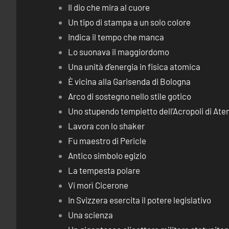
Il dio che mira al cuore
Un tipo di stampa a un solo colore
Indica il tempo che manca
Lo suonava il maggiordomo
Una unità d’energia in fisica atomica
È vicina alla Garisenda di Bologna
Arco di sostegno nello stile gotico
Uno stupendo tempietto dell’Acropoli di Ate
Lavora con lo shaker
Fu maestro di Pericle
Antico simbolo egizio
La tempesta polare
Vi morì Cicerone
In Svizzera esercita il potere legislativo
Una scienza