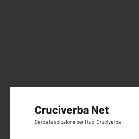
Vai
al
Cruciverba Net
contenuto
Cerca la soluzione per i tuoi Cruciverba