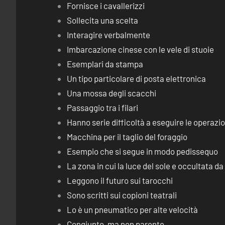
Fornisce i cavallerizzi
Sollecita una scelta
Interagire verbalmente
Imbarcazione cinese con le vele di stuoie
Esemplari da stampa
Un tipo particolare di posta elettronica
Una mossa degli scacchi
Passaggio tra i filari
Hanno serie difficoltà a eseguire le operaz
Macchina per il taglio del foraggio
Esempio che si segue in modo pedissequo
La zona in cui la luce del sole e occultata d
Leggono il futuro sui tarocchi
Sono scritti sui copioni teatrali
Lo è un pneumatico per alte velocità
Congiunto, ma non parente