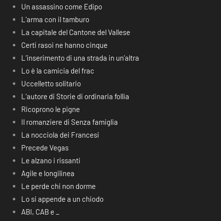
Un assassino come Edipo
L’arma con il tamburo
La capitale del Cantone del Vallese
Certi rasoi ne hanno cinque
L’inserimento di una strada in un’altra
Lo è la camicia del frac
Uccelletto solitario
L’autore di Storie di ordinaria follia
Ricoprono le pigne
Il romanziere di Senza famiglia
La nocciola dei Francesi
Precede Vegas
Le alzano i rissanti
Agile e longilinea
Le perde chi non dorme
Lo si appende a un chiodo
ABI, CAB e _