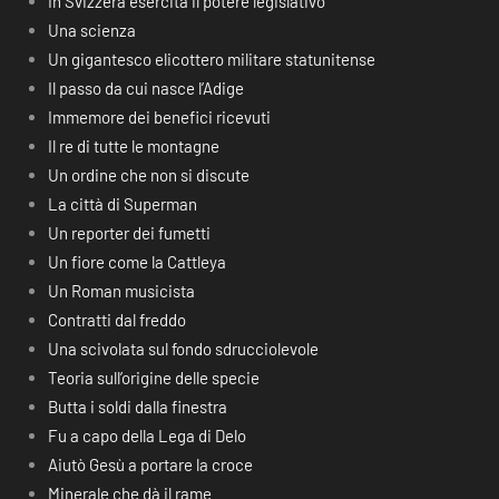
In Svizzera esercita il potere legislativo
Una scienza
Un gigantesco elicottero militare statunitense
Il passo da cui nasce l’Adige
Immemore dei benefici ricevuti
Il re di tutte le montagne
Un ordine che non si discute
La città di Superman
Un reporter dei fumetti
Un fiore come la Cattleya
Un Roman musicista
Contratti dal freddo
Una scivolata sul fondo sdrucciolevole
Teoria sull’origine delle specie
Butta i soldi dalla finestra
Fu a capo della Lega di Delo
Aiutò Gesù a portare la croce
Minerale che dà il rame