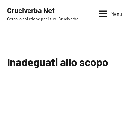
Vai
Cruciverba Net
al
Menu
Cerca la soluzione per i tuoi Cruciverba
contenuto
Inadeguati allo scopo