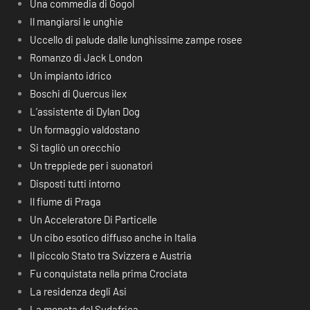
Una commedia di Gogol
Il mangiarsi le unghie
Uccello di palude dalle lunghissime zampe rosee
Romanzo di Jack London
Un impianto idrico
Boschi di Quercus ilex
L’assistente di Dylan Dog
Un formaggio valdostano
Si tagliò un orecchio
Un treppiede per i suonatori
Disposti tutti intorno
Il fiume di Praga
Un Acceleratore Di Particelle
Un cibo esotico diffuso anche in Italia
Il piccolo Stato tra Svizzera e Austria
Fu conquistata nella prima Crociata
La residenza degli Asi
La moneta del Sudafrica