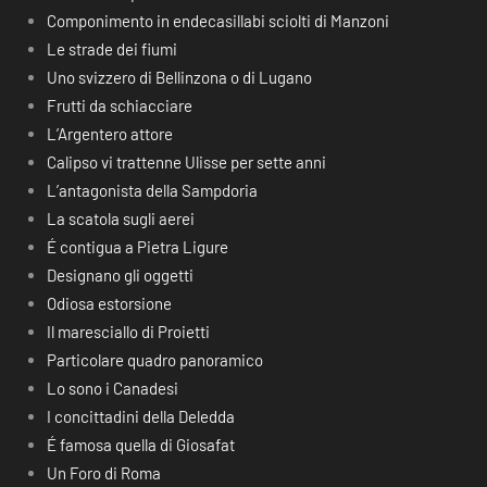
Componimento in endecasillabi sciolti di Manzoni
Le strade dei fiumi
Uno svizzero di Bellinzona o di Lugano
Frutti da schiacciare
L’Argentero attore
Calipso vi trattenne Ulisse per sette anni
L’antagonista della Sampdoria
La scatola sugli aerei
É contigua a Pietra Ligure
Designano gli oggetti
Odiosa estorsione
Il maresciallo di Proietti
Particolare quadro panoramico
Lo sono i Canadesi
I concittadini della Deledda
É famosa quella di Giosafat
Un Foro di Roma