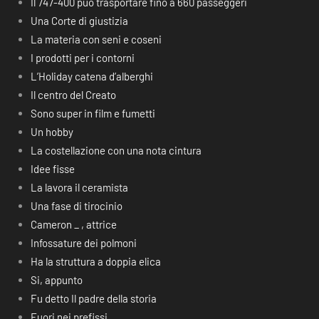
Il 747-400 può trasportare fino a 660 passeggeri
Una Corte di giustizia
La materia con seni e coseni
I prodotti per i contorni
L’Holiday catena d’alberghi
Il centro del Creato
Sono super in film e fumetti
Un hobby
La costellazione con una nota cintura
Idee fisse
La lavora il ceramista
Una fase di tirocinio
Cameron _ , attrice
Infossature dei polmoni
Ha la struttura a doppia elica
Si, appunto
Fu detto Il padre della storia
Fuori nei prefissi