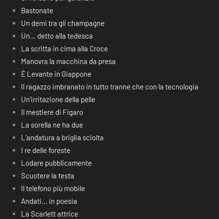
Bastonate
Un demi tra gli champagne
Un… detto alla tedesca
La scritta in cima alla Croce
Manovra la macchina da presa
É Levante in Giappone
Il ragazzo imbranato in tutto tranne che con la tecnologia
Un’irritazione della pelle
Il mestiere di Figaro
La sorella ne ha due
L’andatura a briglia sciolta
I re delle foreste
Lodare pubblicamente
Scuotere la testa
Il telefono più mobile
Andati… in poesia
La Scarlett attrice