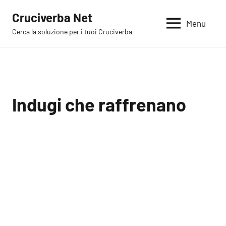
Vai
Cruciverba Net
al
Menu
Cerca la soluzione per i tuoi Cruciverba
contenuto
Indugi che raffrenano