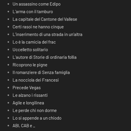
Un assassino come Edipo
L’arma con il tamburo
La capitale del Cantone del Vallese
Certi rasoi ne hanno cinque
L’inserimento di una strada in un’altra
Lo è la camicia del frac
Uccelletto solitario
L’autore di Storie di ordinaria follia
Ricoprono le pigne
Il romanziere di Senza famiglia
La nocciola dei Francesi
Precede Vegas
Le alzano i rissanti
Agile e longilinea
Le perde chi non dorme
Lo si appende a un chiodo
ABI, CAB e _