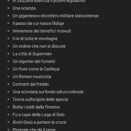
In Svizzera esercita il potere legislativo
Una scienza
Un gigantesco elicottero militare statunitense
Il passo da cui nasce l’Adige
Immemore dei benefici ricevuti
Il re di tutte le montagne
Un ordine che non si discute
La città di Superman
Un reporter dei fumetti
Un fiore come la Cattleya
Un Roman musicista
Contratti dal freddo
Una scivolata sul fondo sdrucciolevole
Teoria sull’origine delle specie
Butta i soldi dalla finestra
Fu a capo della Lega di Delo
Aiutò Gesù a portare la croce
Minerale che dà il rame