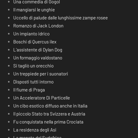
Una commedia di Gogol
Il mangiarsi le unghie
Uccello di palude dalle lunghissime zampe rosee
Romanzo di Jack London
Un impianto idrico
Boschi di Quercus ilex
L’assistente di Dylan Dog
Un formaggio valdostano
Si tagliò un orecchio
Un treppiede per i suonatori
Disposti tutti intorno
Il fiume di Praga
Un Acceleratore Di Particelle
Un cibo esotico diffuso anche in Italia
Il piccolo Stato tra Svizzera e Austria
Fu conquistata nella prima Crociata
La residenza degli Asi
La moneta del Sudafrica