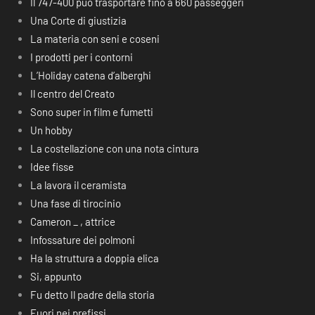
Il 747-400 può trasportare fino a 660 passeggeri
Una Corte di giustizia
La materia con seni e coseni
I prodotti per i contorni
L’Holiday catena d’alberghi
Il centro del Creato
Sono super in film e fumetti
Un hobby
La costellazione con una nota cintura
Idee fisse
La lavora il ceramista
Una fase di tirocinio
Cameron _ , attrice
Infossature dei polmoni
Ha la struttura a doppia elica
Si, appunto
Fu detto Il padre della storia
Fuori nei prefissi