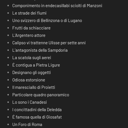
Componimento in endecasillabi sciolti di Manzoni
Le strade dei fiumi
Uno svizzero di Bellinzona o di Lugano
Frutti da schiacciare
L’Argentero attore
Calipso vi trattenne Ulisse per sette anni
L’antagonista della Sampdoria
La scatola sugli aerei
É contigua a Pietra Ligure
Designano gli oggetti
Odiosa estorsione
Il maresciallo di Proietti
Particolare quadro panoramico
Lo sono i Canadesi
I concittadini della Deledda
É famosa quella di Giosafat
Un Foro di Roma