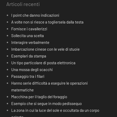
Articoli recenti
I point che danno indicazioni
A volte non si riesce a togliersela dalla testa
Fornisce i cavallerizzi
Sollecita una scelta
Interagire verbalmente
Imbarcazione cinese con le vele di stuoie
Esemplari da stampa
Un tipo particolare di posta elettronica
Una mossa degli scacchi
Passaggio tra i filari
Hanno serie difficoltà a eseguire le operazioni
matematiche
Macchina per il taglio del foraggio
Esempio che si segue in modo pedissequo
La zona in cui la luce del sole e occultata da un corpo