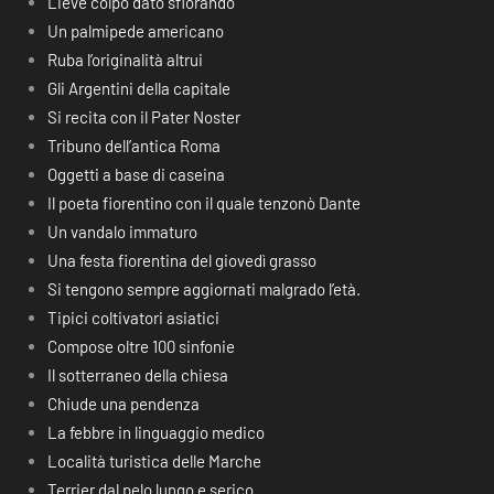
Lieve colpo dato sfiorando
Un palmipede americano
Ruba l’originalità altrui
Gli Argentini della capitale
Si recita con il Pater Noster
Tribuno dell’antica Roma
Oggetti a base di caseina
Il poeta fiorentino con il quale tenzonò Dante
Un vandalo immaturo
Una festa fiorentina del giovedì grasso
Si tengono sempre aggiornati malgrado l’età.
Tipici coltivatori asiatici
Compose oltre 100 sinfonie
Il sotterraneo della chiesa
Chiude una pendenza
La febbre in linguaggio medico
Località turistica delle Marche
Terrier dal pelo lungo e serico