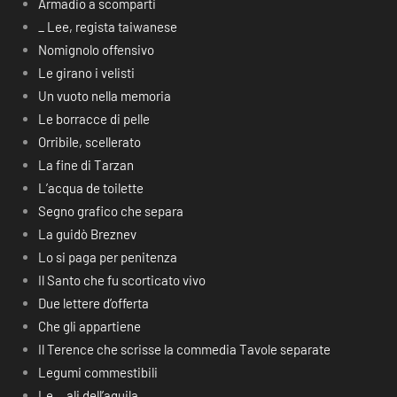
Armadio a scomparti
_ Lee, regista taiwanese
Nomignolo offensivo
Le girano i velisti
Un vuoto nella memoria
Le borracce di pelle
Orribile, scellerato
La fine di Tarzan
L’acqua de toilette
Segno grafico che separa
La guidò Breznev
Lo si paga per penitenza
Il Santo che fu scorticato vivo
Due lettere d’offerta
Che gli appartiene
Il Terence che scrisse la commedia Tavole separate
Legumi commestibili
Le… ali dell’aquila