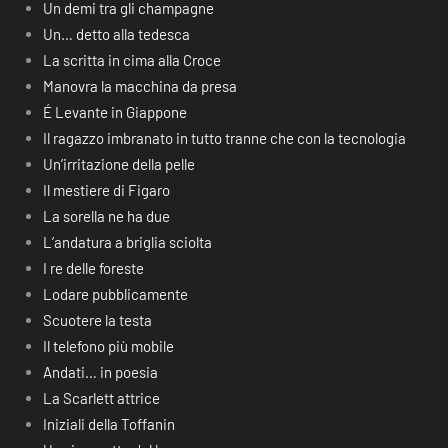
Un demi tra gli champagne
Un… detto alla tedesca
La scritta in cima alla Croce
Manovra la macchina da presa
É Levante in Giappone
Il ragazzo imbranato in tutto tranne che con la tecnologia
Un’irritazione della pelle
Il mestiere di Figaro
La sorella ne ha due
L’andatura a briglia sciolta
I re delle foreste
Lodare pubblicamente
Scuotere la testa
Il telefono più mobile
Andati… in poesia
La Scarlett attrice
Iniziali della Toffanin