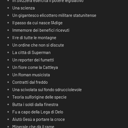
In Svizzera esercita il potere legislativo
Una scienza
Un gigantesco elicottero militare statunitense
Il passo da cui nasce l’Adige
Immemore dei benefici ricevuti
Il re di tutte le montagne
Un ordine che non si discute
La città di Superman
Un reporter dei fumetti
Un fiore come la Cattleya
Un Roman musicista
Contratti dal freddo
Una scivolata sul fondo sdrucciolevole
Teoria sull’origine delle specie
Butta i soldi dalla finestra
Fu a capo della Lega di Delo
Aiutò Gesù a portare la croce
Minerale che dà il rame