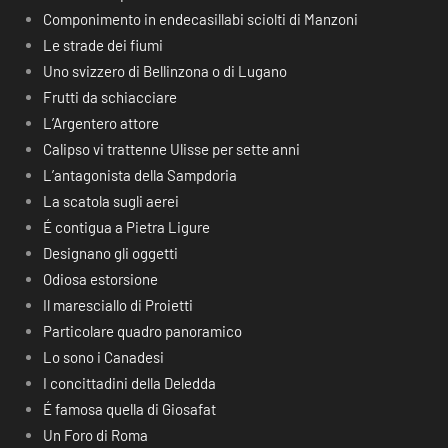
Componimento in endecasillabi sciolti di Manzoni
Le strade dei fiumi
Uno svizzero di Bellinzona o di Lugano
Frutti da schiacciare
L’Argentero attore
Calipso vi trattenne Ulisse per sette anni
L’antagonista della Sampdoria
La scatola sugli aerei
É contigua a Pietra Ligure
Designano gli oggetti
Odiosa estorsione
Il maresciallo di Proietti
Particolare quadro panoramico
Lo sono i Canadesi
I concittadini della Deledda
É famosa quella di Giosafat
Un Foro di Roma