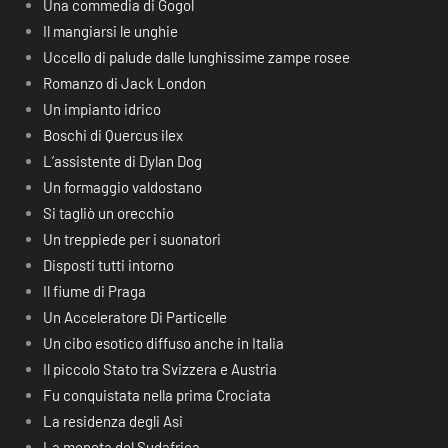
Una commedia di Gogol
Il mangiarsi le unghie
Uccello di palude dalle lunghissime zampe rosee
Romanzo di Jack London
Un impianto idrico
Boschi di Quercus ilex
L’assistente di Dylan Dog
Un formaggio valdostano
Si tagliò un orecchio
Un treppiede per i suonatori
Disposti tutti intorno
Il fiume di Praga
Un Acceleratore Di Particelle
Un cibo esotico diffuso anche in Italia
Il piccolo Stato tra Svizzera e Austria
Fu conquistata nella prima Crociata
La residenza degli Asi
La moneta del Sudafrica