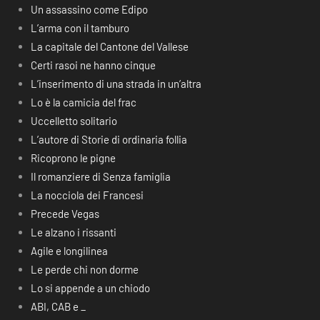
Un assassino come Edipo
L’arma con il tamburo
La capitale del Cantone del Vallese
Certi rasoi ne hanno cinque
L’inserimento di una strada in un’altra
Lo è la camicia del frac
Uccelletto solitario
L’autore di Storie di ordinaria follia
Ricoprono le pigne
Il romanziere di Senza famiglia
La nocciola dei Francesi
Precede Vegas
Le alzano i rissanti
Agile e longilinea
Le perde chi non dorme
Lo si appende a un chiodo
ABI, CAB e _