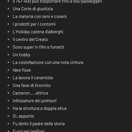
Il 747-400 può trasportare fino a 660 passeggeri
Una Corte di giustizia
La materia con seni e coseni
I prodotti per i contorni
L’Holiday catena d’alberghi
Il centro del Creato
Sono super in film e fumetti
Un hobby
La costellazione con una nota cintura
Idee fisse
La lavora il ceramista
Una fase di tirocinio
Cameron _ , attrice
Infossature dei polmoni
Ha la struttura a doppia elica
Si, appunto
Fu detto Il padre della storia
Fuori nei prefissi