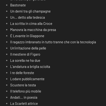
Bastonate
Un demi tra gli champagne
Un… detto alla tedesca
La scritta in cima alla Croce
Manovra la macchina da presa
É Levante in Giappone
Il ragazzo imbranato in tutto tranne che con la tecnologia
Un’irritazione della pelle
Il mestiere di Figaro
La sorella ne ha due
L’andatura a briglia sciolta
I re delle foreste
Lodare pubblicamente
Scuotere la testa
Il telefono più mobile
Andati… in poesia
La Scarlett attrice