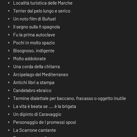
Località turistica delle Marche
Terrier dal pelo lungo e serico
Un noto film di Buñuel
Il segno sulla ñ spagnola
Fu la prima autoclave
Pochi in molto spazio
Bisognoso, indigente
Molto addolorate
Una corda della chitarra
Arcipelago del Mediterraneo
Antichi libri a stampa
Candelabro ebraico
Termine dialettale per baccano, fracasso o oggetto inutile
La vita è beata se …. è la brigata
Un dipinto di Caravaggio
Personaggio de I promessi sposi
La Scarrone cantante