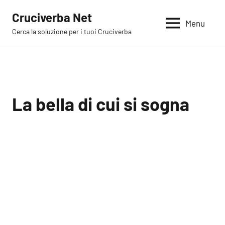
Vai
Cruciverba Net
al
Menu
Cerca la soluzione per i tuoi Cruciverba
contenuto
La bella di cui si sogna