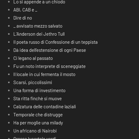
Lo si appende a un chiodo
ABI, CAB e _
Dire di no
_ avvisato mezzo salvato
L’Anderson dei Jethro Tull
Il poeta russo di Confessione di un teppista
Dà idea dell’estensione di ogni Paese
Ci legano al passato
Fu un noto interprete di sceneggiate
Il locale in cui fermenta il mosto
Scarsi, piccolissimi
Una forma di investimento
Sta ritta finchè si muove
Calzatura delle contadine laziali
Temporale che distrugge
Ha per moglie una milady
Un africano di Nairobi
Grosse lucertole verdi