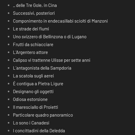
_ delle Tre Gole, in Cina
Successivi, posteriori
Componimento in endecasillabi sciolti di Manzoni
Le strade dei fiumi
Uno svizzero di Bellinzona o di Lugano
Frutti da schiacciare
L’Argentero attore
Calipso vi trattenne Ulisse per sette anni
L’antagonista della Sampdoria
La scatola sugli aerei
É contigua a Pietra Ligure
Designano gli oggetti
Odiosa estorsione
Il maresciallo di Proietti
Particolare quadro panoramico
Lo sono i Canadesi
I concittadini della Deledda