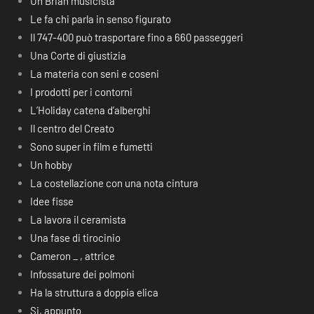
Un Brian musicista
Le fa chi parla in senso figurato
Il 747-400 può trasportare fino a 660 passeggeri
Una Corte di giustizia
La materia con seni e coseni
I prodotti per i contorni
L’Holiday catena d’alberghi
Il centro del Creato
Sono super in film e fumetti
Un hobby
La costellazione con una nota cintura
Idee fisse
La lavora il ceramista
Una fase di tirocinio
Cameron _ , attrice
Infossature dei polmoni
Ha la struttura a doppia elica
Si, appunto