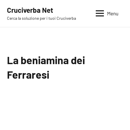
Vai
Cruciverba Net
al
Menu
Cerca la soluzione per i tuoi Cruciverba
contenuto
La beniamina dei
Ferraresi