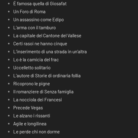
É famosa quella di Giosafat
Un Foro di Roma
Un assassino come Edipo
L’arma con il tamburo
La capitale del Cantone del Vallese
Certi rasoi ne hanno cinque
L’inserimento di una strada in un’altra
Lo è la camicia del frac
Uccelletto solitario
L’autore di Storie di ordinaria follia
Ricoprono le pigne
Il romanziere di Senza famiglia
La nocciola dei Francesi
Precede Vegas
Le alzano i rissanti
Agile e longilinea
Le perde chi non dorme