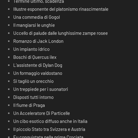
Termine ultimo, scadenza
Illustre esponente del platonismo rinascimentale
Una commedia di Gogol
Il mangiarsi le unghie
Uccello di palude dalle lunghissime zampe rosee
Romanzo di Jack London
Un impianto idrico
Boschi di Quercus ilex
L’assistente di Dylan Dog
Un formaggio valdostano
Si tagliò un orecchio
Un treppiede per i suonatori
Disposti tutti intorno
Il fiume di Praga
Un Acceleratore Di Particelle
Un cibo esotico diffuso anche in Italia
Il piccolo Stato tra Svizzera e Austria
Fu conquistata nella prima Crociata