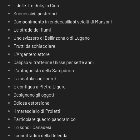
_ delle Tre Gole, in Cina
Successivi, posteriori
Componimento in endecasillabi sciolti di Manzoni
Le strade dei fiumi
Uno svizzero di Bellinzona o di Lugano
Frutti da schiacciare
L’Argentero attore
Calipso vi trattenne Ulisse per sette anni
L’antagonista della Sampdoria
La scatola sugli aerei
É contigua a Pietra Ligure
Designano gli oggetti
Odiosa estorsione
Il maresciallo di Proietti
Particolare quadro panoramico
Lo sono i Canadesi
I concittadini della Deledda