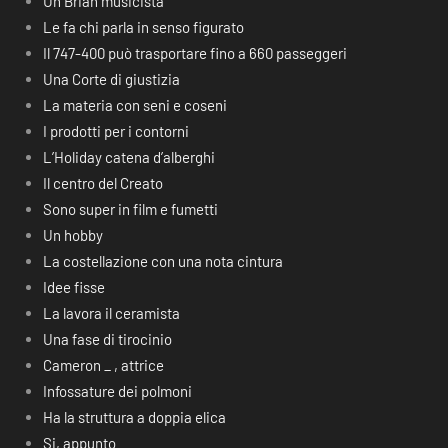
Un Brian musicista
Le fa chi parla in senso figurato
Il 747-400 può trasportare fino a 660 passeggeri
Una Corte di giustizia
La materia con seni e coseni
I prodotti per i contorni
L’Holiday catena d’alberghi
Il centro del Creato
Sono super in film e fumetti
Un hobby
La costellazione con una nota cintura
Idee fisse
La lavora il ceramista
Una fase di tirocinio
Cameron _ , attrice
Infossature dei polmoni
Ha la struttura a doppia elica
Si, appunto