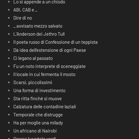
Lo si appende a un chiodo
ABI, CAB e _
Dire di no
_ avvisato mezzo salvato
L’Anderson dei Jethro Tull
Il poeta russo di Confessione di un teppista
Dà idea dell’estensione di ogni Paese
Ci legano al passato
Fu un noto interprete di sceneggiate
Il locale in cui fermenta il mosto
Scarsi, piccolissimi
Una forma di investimento
Sta ritta finchè si muove
Calzatura delle contadine laziali
Temporale che distrugge
Ha per moglie una milady
Un africano di Nairobi
Grosse lucertole verdi