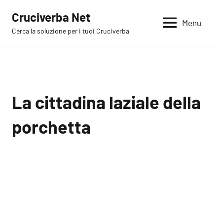
Vai
Cruciverba Net
al
Menu
Cerca la soluzione per i tuoi Cruciverba
contenuto
La cittadina laziale della
porchetta