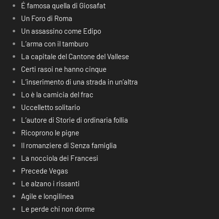
É famosa quella di Giosafat
Un Foro di Roma
Un assassino come Edipo
L’arma con il tamburo
La capitale del Cantone del Vallese
Certi rasoi ne hanno cinque
L’inserimento di una strada in un’altra
Lo è la camicia del frac
Uccelletto solitario
L’autore di Storie di ordinaria follia
Ricoprono le pigne
Il romanziere di Senza famiglia
La nocciola dei Francesi
Precede Vegas
Le alzano i rissanti
Agile e longilinea
Le perde chi non dorme