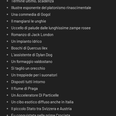
Termine ultimo, scadenza
Illustre esponente del platonismo rinascimentale
Una commedia di Gogol
Il mangiarsi le unghie
Uccello di palude dalle lunghissime zampe rosee
Romanzo di Jack London
Un impianto idrico
Boschi di Quercus ilex
L’assistente di Dylan Dog
Un formaggio valdostano
Si tagliò un orecchio
Un treppiede per i suonatori
Disposti tutti intorno
Il fiume di Praga
Un Acceleratore Di Particelle
Un cibo esotico diffuso anche in Italia
Il piccolo Stato tra Svizzera e Austria
Fu conquistata nella prima Crociata