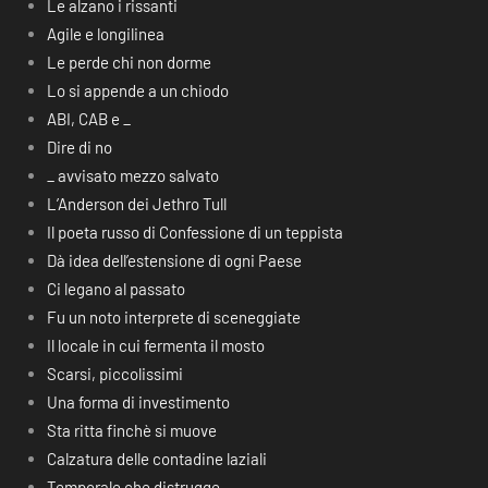
Le alzano i rissanti
Agile e longilinea
Le perde chi non dorme
Lo si appende a un chiodo
ABI, CAB e _
Dire di no
_ avvisato mezzo salvato
L’Anderson dei Jethro Tull
Il poeta russo di Confessione di un teppista
Dà idea dell’estensione di ogni Paese
Ci legano al passato
Fu un noto interprete di sceneggiate
Il locale in cui fermenta il mosto
Scarsi, piccolissimi
Una forma di investimento
Sta ritta finchè si muove
Calzatura delle contadine laziali
Temporale che distrugge