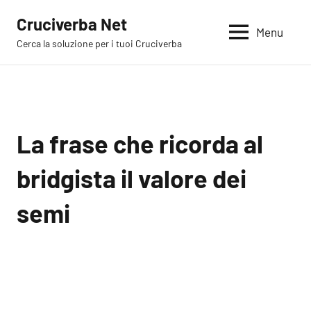
Vai
Cruciverba Net
al
Menu
Cerca la soluzione per i tuoi Cruciverba
contenuto
La frase che ricorda al
bridgista il valore dei
semi