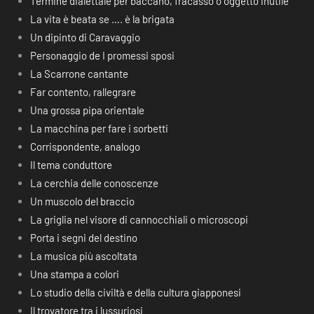
Termine dialettale per baccano, fracasso o oggetto inutile
La vita è beata se …. è la brigata
Un dipinto di Caravaggio
Personaggio de I promessi sposi
La Scarrone cantante
Far contento, rallegrare
Una grossa pipa orientale
La macchina per fare i sorbetti
Corrispondente, analogo
Il tema conduttore
La cerchia delle conoscenze
Un muscolo del braccio
La griglia nel visore di cannocchiali o microscopi
Porta i segni del destino
La musica più ascoltata
Una stampa a colori
Lo studio della civiltà e della cultura giapponesi
Il trovatore tra i lussuriosi