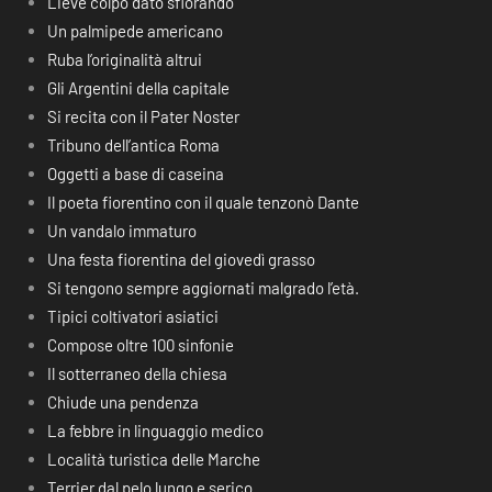
Lieve colpo dato sfiorando
Un palmipede americano
Ruba l’originalità altrui
Gli Argentini della capitale
Si recita con il Pater Noster
Tribuno dell’antica Roma
Oggetti a base di caseina
Il poeta fiorentino con il quale tenzonò Dante
Un vandalo immaturo
Una festa fiorentina del giovedì grasso
Si tengono sempre aggiornati malgrado l’età.
Tipici coltivatori asiatici
Compose oltre 100 sinfonie
Il sotterraneo della chiesa
Chiude una pendenza
La febbre in linguaggio medico
Località turistica delle Marche
Terrier dal pelo lungo e serico