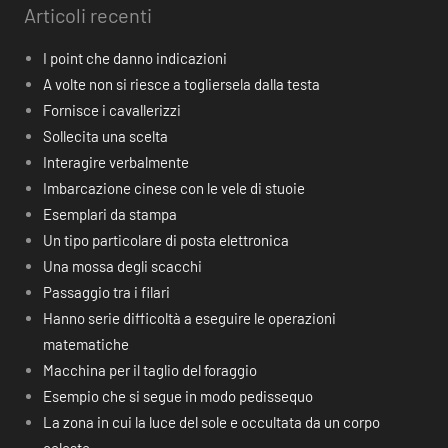
Articoli recenti
I point che danno indicazioni
A volte non si riesce a togliersela dalla testa
Fornisce i cavallerizzi
Sollecita una scelta
Interagire verbalmente
Imbarcazione cinese con le vele di stuoie
Esemplari da stampa
Un tipo particolare di posta elettronica
Una mossa degli scacchi
Passaggio tra i filari
Hanno serie difficoltà a eseguire le operazioni
matematiche
Macchina per il taglio del foraggio
Esempio che si segue in modo pedissequo
La zona in cui la luce del sole e occultata da un corpo