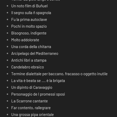
Un noto film di Buñuel
Il segno sulla ñ spagnola
Fu la prima autoclave
Pochi in molto spazio
Bisognoso, indigente
Molto addolorate
Una corda della chitarra
Arcipelago del Mediterraneo
Antichi libri a stampa
Candelabro ebraico
Termine dialettale per baccano, fracasso o oggetto inutile
La vita è beata se …. è la brigata
Un dipinto di Caravaggio
Personaggio de I promessi sposi
La Scarrone cantante
Far contento, rallegrare
Una grossa pipa orientale