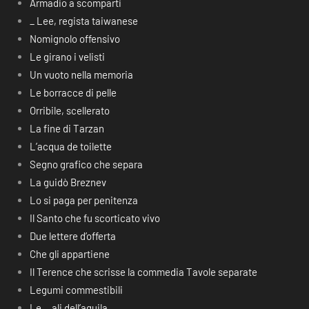
Armadio a scomparti
_ Lee, regista taiwanese
Nomignolo offensivo
Le girano i velisti
Un vuoto nella memoria
Le borracce di pelle
Orribile, scellerato
La fine di Tarzan
L’acqua de toilette
Segno grafico che separa
La guidò Breznev
Lo si paga per penitenza
Il Santo che fu scorticato vivo
Due lettere d’offerta
Che gli appartiene
Il Terence che scrisse la commedia Tavole separate
Legumi commestibili
Le… ali dell’aquila