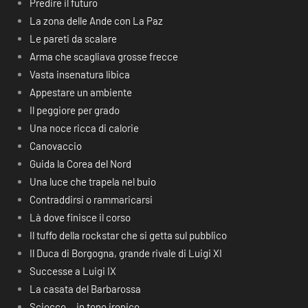
Predire il futuro
La zona delle Ande con La Paz
Le pareti da scalare
Arma che scagliava grosse frecce
Vasta insenatura libica
Appestare un ambiente
Il peggiore per grado
Una noce ricca di calorie
Canovaccio
Guida la Corea del Nord
Una luce che trapela nel buio
Contraddirsi o rammaricarsi
Là dove finisce il corso
Il tuffo della rockstar che si getta sul pubblico
Il Duca di Borgogna, grande rivale di Luigi XI
Successe a Luigi IX
La casata del Barbarossa
Sciocco… in tono ironico