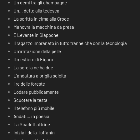
Un demi tra gli champagne
Un… detto alla tedesca
La scritta in cima alla Croce
Manovra la macchina da presa
É Levante in Giappone
Il ragazzo imbranato in tutto tranne che con la tecnologia
Un’irritazione della pelle
Il mestiere di Figaro
La sorella ne ha due
L’andatura a briglia sciolta
I re delle foreste
Lodare pubblicamente
Scuotere la testa
Il telefono più mobile
Andati… in poesia
La Scarlett attrice
Iniziali della Toffanin