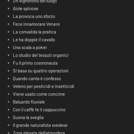
Un signorotto del luogo
Aiole spinose
La provoca uno sforzo
Fece innamorare Venere
La convalida la pratica
Le ha doppie il cavallo
Una scala a poker
Lo studio dei tessuti organici
Fu il primo cosmonauta
Si basa su quattro operazioni
Quando canta è confesso
Veleno per pesticidi e insetticidi
Viene usato come concime
Baluardo fluviale
Con il caffè fa il cappuccino
Suona la sveglia
Il grande naturalista svedese
Zona elevata dell’atmosfera