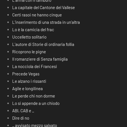
L’arma con il tamburo
La capitale del Cantone del Vallese
Certi rasoi ne hanno cinque
L’inserimento di una strada in un’altra
Lo è la camicia del frac
Uccelletto solitario
L’autore di Storie di ordinaria follia
Ricoprono le pigne
Il romanziere di Senza famiglia
La nocciola dei Francesi
Precede Vegas
Le alzano i rissanti
Agile e longilinea
Le perde chi non dorme
Lo si appende a un chiodo
ABI, CAB e _
Dire di no
_ avvisato mezzo salvato