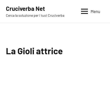
Vai
Cruciverba Net
al
Menu
Cerca la soluzione per i tuoi Cruciverba
contenuto
La Gioli attrice