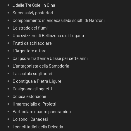
_ delle Tre Gole, in Cina
Successivi, posteriori
Componimento in endecasillabi sciolti di Manzoni
Le strade dei fiumi
Uno svizzero di Bellinzona o di Lugano
Frutti da schiacciare
L’Argentero attore
Calipso vi trattenne Ulisse per sette anni
L’antagonista della Sampdoria
La scatola sugli aerei
É contigua a Pietra Ligure
Designano gli oggetti
Odiosa estorsione
Il maresciallo di Proietti
Particolare quadro panoramico
Lo sono i Canadesi
I concittadini della Deledda