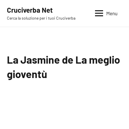
Vai
Cruciverba Net
al
Menu
Cerca la soluzione per i tuoi Cruciverba
contenuto
La Jasmine de La meglio
gioventù