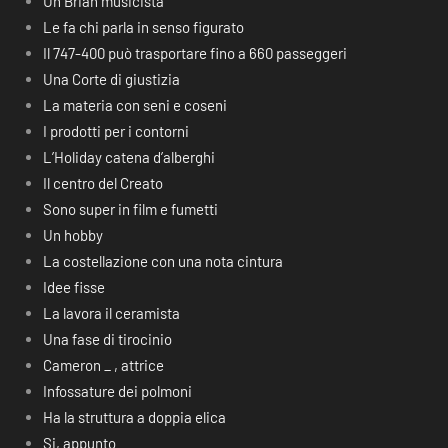
Un Brian musicista
Le fa chi parla in senso figurato
Il 747-400 può trasportare fino a 660 passeggeri
Una Corte di giustizia
La materia con seni e coseni
I prodotti per i contorni
L’Holiday catena d’alberghi
Il centro del Creato
Sono super in film e fumetti
Un hobby
La costellazione con una nota cintura
Idee fisse
La lavora il ceramista
Una fase di tirocinio
Cameron _ , attrice
Infossature dei polmoni
Ha la struttura a doppia elica
Si, appunto