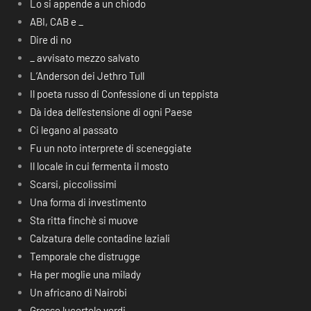
Lo si appende a un chiodo
ABI, CAB e _
Dire di no
_ avvisato mezzo salvato
L’Anderson dei Jethro Tull
Il poeta russo di Confessione di un teppista
Dà idea dell’estensione di ogni Paese
Ci legano al passato
Fu un noto interprete di sceneggiate
Il locale in cui fermenta il mosto
Scarsi, piccolissimi
Una forma di investimento
Sta ritta finchè si muove
Calzatura delle contadine laziali
Temporale che distrugge
Ha per moglie una milady
Un africano di Nairobi
Grosse lucertole verdi