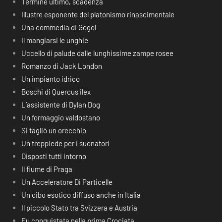
Termine ultimo, scadenza
Illustre esponente del platonismo rinascimentale
Una commedia di Gogol
Il mangiarsi le unghie
Uccello di palude dalle lunghissime zampe rosee
Romanzo di Jack London
Un impianto idrico
Boschi di Quercus ilex
L’assistente di Dylan Dog
Un formaggio valdostano
Si tagliò un orecchio
Un treppiede per i suonatori
Disposti tutti intorno
Il fiume di Praga
Un Acceleratore Di Particelle
Un cibo esotico diffuso anche in Italia
Il piccolo Stato tra Svizzera e Austria
Fu conquistata nella prima Crociata