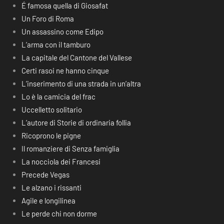
É famosa quella di Giosafat
Un Foro di Roma
Un assassino come Edipo
L’arma con il tamburo
La capitale del Cantone del Vallese
Certi rasoi ne hanno cinque
L’inserimento di una strada in un’altra
Lo è la camicia del frac
Uccelletto solitario
L’autore di Storie di ordinaria follia
Ricoprono le pigne
Il romanziere di Senza famiglia
La nocciola dei Francesi
Precede Vegas
Le alzano i rissanti
Agile e longilinea
Le perde chi non dorme