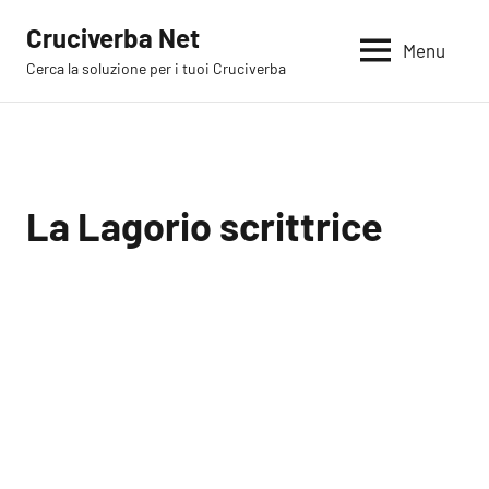
Vai
Cruciverba Net
al
Menu
Cerca la soluzione per i tuoi Cruciverba
contenuto
La Lagorio scrittrice