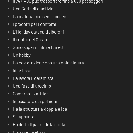
Il 747-400 può trasportare fino a 660 passeggeri
Una Corte di giustizia
La materia con seni e coseni
I prodotti per i contorni
L’Holiday catena d’alberghi
Il centro del Creato
Sono super in film e fumetti
Un hobby
La costellazione con una nota cintura
Idee fisse
La lavora il ceramista
Una fase di tirocinio
Cameron _ , attrice
Infossature dei polmoni
Ha la struttura a doppia elica
Si, appunto
Fu detto Il padre della storia
Fuori nei prefissi