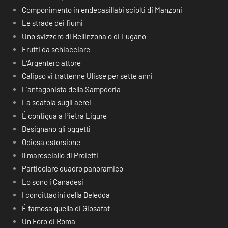
Componimento in endecasillabi sciolti di Manzoni
Le strade dei fiumi
Uno svizzero di Bellinzona o di Lugano
Frutti da schiacciare
L’Argentero attore
Calipso vi trattenne Ulisse per sette anni
L’antagonista della Sampdoria
La scatola sugli aerei
É contigua a Pietra Ligure
Designano gli oggetti
Odiosa estorsione
Il maresciallo di Proietti
Particolare quadro panoramico
Lo sono i Canadesi
I concittadini della Deledda
É famosa quella di Giosafat
Un Foro di Roma