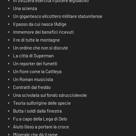
In Svizzera esercita il potere legislativo
Una scienza
Un gigantesco elicottero militare statunitense
Il passo da cui nasce l’Adige
Immemore dei benefici ricevuti
Il re di tutte le montagne
Un ordine che non si discute
La città di Superman
Un reporter dei fumetti
Un fiore come la Cattleya
Un Roman musicista
Contratti dal freddo
Una scivolata sul fondo sdrucciolevole
Teoria sull’origine delle specie
Butta i soldi dalla finestra
Fu a capo della Lega di Delo
Aiutò Gesù a portare la croce
Minerale che dà il rame