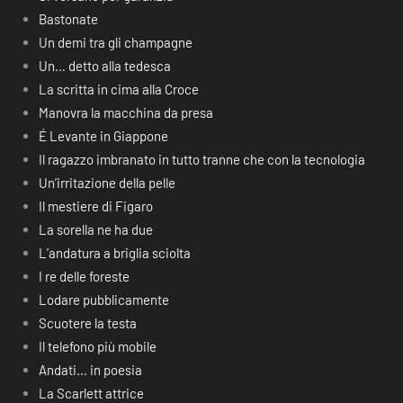
Bastonate
Un demi tra gli champagne
Un… detto alla tedesca
La scritta in cima alla Croce
Manovra la macchina da presa
É Levante in Giappone
Il ragazzo imbranato in tutto tranne che con la tecnologia
Un’irritazione della pelle
Il mestiere di Figaro
La sorella ne ha due
L’andatura a briglia sciolta
I re delle foreste
Lodare pubblicamente
Scuotere la testa
Il telefono più mobile
Andati… in poesia
La Scarlett attrice