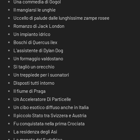
Una commedia di Gogol
Il mangiarsi le unghie
Uccello di palude dalle lunghissime zampe rosee
Romanzo di Jack London
Un impianto idrico
Boschi di Quercus ilex
L’assistente di Dylan Dog
Un formaggio valdostano
Si tagliò un orecchio
Un treppiede per i suonatori
Disposti tutti intorno
Il fiume di Praga
Un Acceleratore Di Particelle
Un cibo esotico diffuso anche in Italia
Il piccolo Stato tra Svizzera e Austria
Fu conquistata nella prima Crociata
La residenza degli Asi
La moneta del Sudafrica