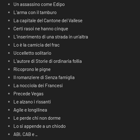
Un assassino come Edipo
L’arma con il tamburo
La capitale del Cantone del Vallese
Certi rasoi ne hanno cinque
L’inserimento di una strada in un’altra
Lo è la camicia del frac
Uccelletto solitario
L’autore di Storie di ordinaria follia
Ricoprono le pigne
Il romanziere di Senza famiglia
La nocciola dei Francesi
Precede Vegas
Le alzano i rissanti
Agile e longilinea
Le perde chi non dorme
Lo si appende a un chiodo
ABI, CAB e _