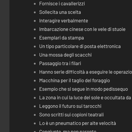
Fornisce i cavallerizzi
Sollecita una scelta
Interagire verbalmente
Imbarcazione cinese con le vele di stuoie
Esemplari da stampa
Un tipo particolare di posta elettronica
Una mossa degli scacchi
Passaggio tra i filari
Hanno serie difficoltà a eseguire le operaz
Macchina per il taglio del foraggio
Esempio che si segue in modo pedissequo
La zona in cui la luce del sole e occultata d
Leggono il futuro sui tarocchi
Sono scritti sui copioni teatrali
Lo è un pneumatico per alte velocità
Congiunto, ma non parente