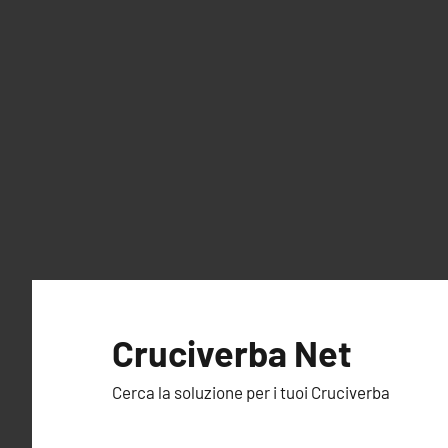
Vai
al
Cruciverba Net
contenuto
Cerca la soluzione per i tuoi Cruciverba