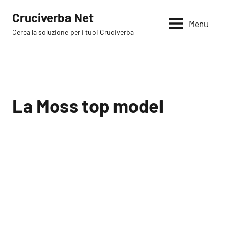
Vai
Cruciverba Net
al
Menu
Cerca la soluzione per i tuoi Cruciverba
contenuto
La Moss top model