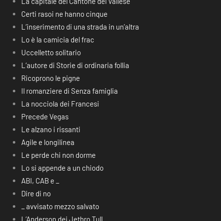
La capitale del Cantone del Vallese
Certi rasoi ne hanno cinque
L’inserimento di una strada in un’altra
Lo è la camicia del frac
Uccelletto solitario
L’autore di Storie di ordinaria follia
Ricoprono le pigne
Il romanziere di Senza famiglia
La nocciola dei Francesi
Precede Vegas
Le alzano i rissanti
Agile e longilinea
Le perde chi non dorme
Lo si appende a un chiodo
ABI, CAB e _
Dire di no
_ avvisato mezzo salvato
L’Anderson dei Jethro Tull