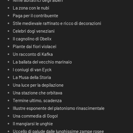
Ninfe abitatrici degli alberi
La zona con le nubi
Paga per il contribuente
Stile medievale raffinato e ricco di decorazioni
Celebri dogi veneziani
Il cagnolino di Obelix
Piante dai fiori violacei
Un racconto di Kafka
La ballata del vecchio marinaio
I coniugi di van Eyck
La Musa della Storia
Una luce per la depilazione
Una stazione che orbitava
Termine ultimo, scadenza
Illustre esponente del platonismo rinascimentale
Una commedia di Gogol
Il mangiarsi le unghie
Uccello di palude dalle lunghissime zampe rosee