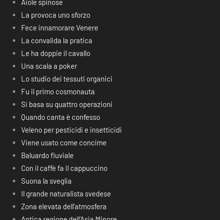
Aiole spinose
La provoca uno sforzo
Fece innamorare Venere
La convalida la pratica
Le ha doppie il cavallo
Una scala a poker
Lo studio dei tessuti organici
Fu il primo cosmonauta
Si basa su quattro operazioni
Quando canta è confesso
Veleno per pesticidi e insetticidi
Viene usato come concime
Baluardo fluviale
Con il caffè fa il cappuccino
Suona la sveglia
Il grande naturalista svedese
Zona elevata dell’atmosfera
Antica regione dell’Asia Minore