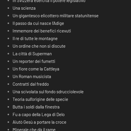
In Svizzera esercita il potere legislativo
Una scienza
Un gigantesco elicottero militare statunitense
Il passo da cui nasce l’Adige
Immemore dei benefici ricevuti
Il re di tutte le montagne
Un ordine che non si discute
La città di Superman
Un reporter dei fumetti
Un fiore come la Cattleya
Un Roman musicista
Contratti dal freddo
Una scivolata sul fondo sdrucciolevole
Teoria sull’origine delle specie
Butta i soldi dalla finestra
Fu a capo della Lega di Delo
Aiutò Gesù a portare la croce
Minerale che dà il rame