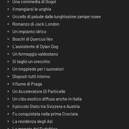
Una commedia di Gogol
Il mangiarsi le unghie
Uccello di palude dalle lunghissime zampe rosee
Romanzo di Jack London
Un impianto idrico
Boschi di Quercus ilex
L’assistente di Dylan Dog
Un formaggio valdostano
Si tagliò un orecchio
Un treppiede per i suonatori
Disposti tutti intorno
Il fiume di Praga
Un Acceleratore Di Particelle
Un cibo esotico diffuso anche in Italia
Il piccolo Stato tra Svizzera e Austria
Fu conquistata nella prima Crociata
La residenza degli Asi
La moneta del Sudafrica