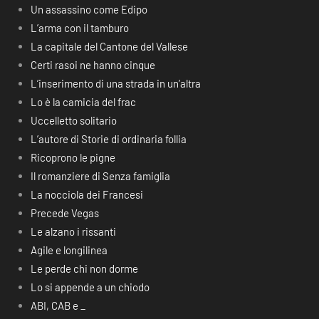
Un assassino come Edipo
L’arma con il tamburo
La capitale del Cantone del Vallese
Certi rasoi ne hanno cinque
L’inserimento di una strada in un’altra
Lo è la camicia del frac
Uccelletto solitario
L’autore di Storie di ordinaria follia
Ricoprono le pigne
Il romanziere di Senza famiglia
La nocciola dei Francesi
Precede Vegas
Le alzano i rissanti
Agile e longilinea
Le perde chi non dorme
Lo si appende a un chiodo
ABI, CAB e _