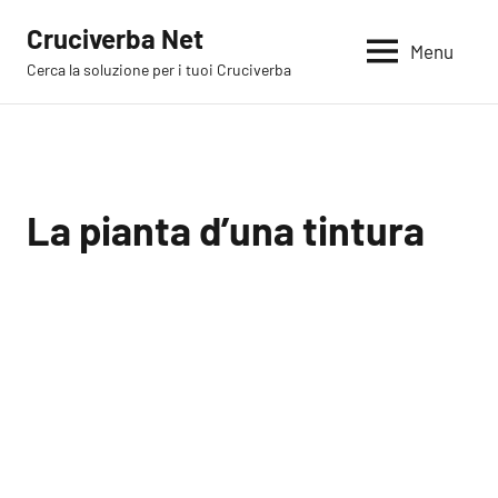
Vai
Cruciverba Net
al
Menu
Cerca la soluzione per i tuoi Cruciverba
contenuto
La pianta d’una tintura