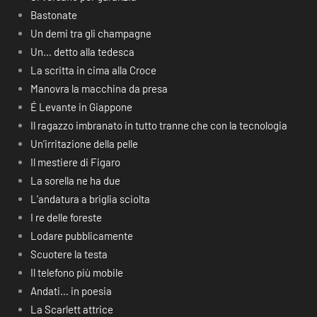
Bastonate
Un demi tra gli champagne
Un… detto alla tedesca
La scritta in cima alla Croce
Manovra la macchina da presa
É Levante in Giappone
Il ragazzo imbranato in tutto tranne che con la tecnologia
Un’irritazione della pelle
Il mestiere di Figaro
La sorella ne ha due
L’andatura a briglia sciolta
I re delle foreste
Lodare pubblicamente
Scuotere la testa
Il telefono più mobile
Andati… in poesia
La Scarlett attrice