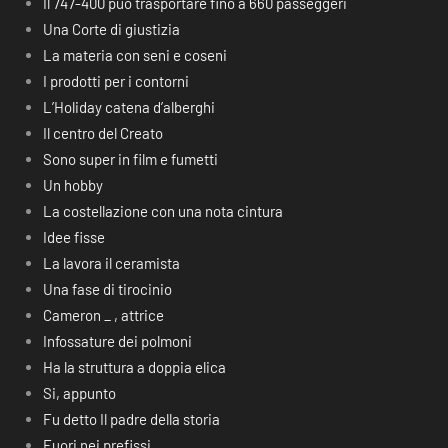
Il 747-400 può trasportare fino a 660 passeggeri
Una Corte di giustizia
La materia con seni e coseni
I prodotti per i contorni
L’Holiday catena d’alberghi
Il centro del Creato
Sono super in film e fumetti
Un hobby
La costellazione con una nota cintura
Idee fisse
La lavora il ceramista
Una fase di tirocinio
Cameron _ , attrice
Infossature dei polmoni
Ha la struttura a doppia elica
Si, appunto
Fu detto Il padre della storia
Fuori nei prefissi