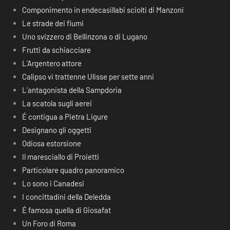
Componimento in endecasillabi sciolti di Manzoni
Le strade dei fiumi
Uno svizzero di Bellinzona o di Lugano
Frutti da schiacciare
L’Argentero attore
Calipso vi trattenne Ulisse per sette anni
L’antagonista della Sampdoria
La scatola sugli aerei
É contigua a Pietra Ligure
Designano gli oggetti
Odiosa estorsione
Il maresciallo di Proietti
Particolare quadro panoramico
Lo sono i Canadesi
I concittadini della Deledda
É famosa quella di Giosafat
Un Foro di Roma