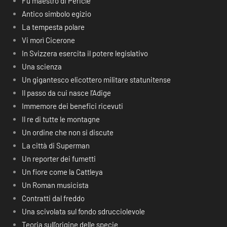
Fu maestro di Pericle
Antico simbolo egizio
La tempesta polare
Vi morì Cicerone
In Svizzera esercita il potere legislativo
Una scienza
Un gigantesco elicottero militare statunitense
Il passo da cui nasce l’Adige
Immemore dei benefici ricevuti
Il re di tutte le montagne
Un ordine che non si discute
La città di Superman
Un reporter dei fumetti
Un fiore come la Cattleya
Un Roman musicista
Contratti dal freddo
Una scivolata sul fondo sdrucciolevole
Teoria sull’origine delle specie