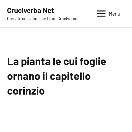
Vai
Cruciverba Net
al
Menu
Cerca la soluzione per i tuoi Cruciverba
contenuto
La pianta le cui foglie
ornano il capitello
corinzio