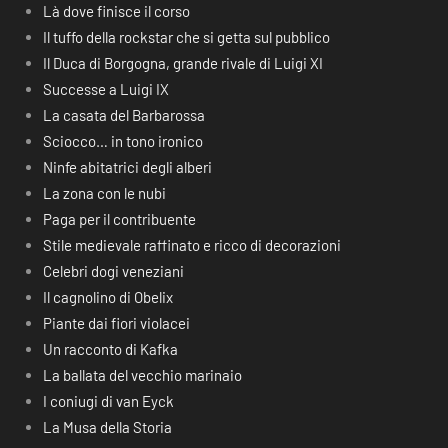
Là dove finisce il corso
Il tuffo della rockstar che si getta sul pubblico
Il Duca di Borgogna, grande rivale di Luigi XI
Successe a Luigi IX
La casata del Barbarossa
Sciocco… in tono ironico
Ninfe abitatrici degli alberi
La zona con le nubi
Paga per il contribuente
Stile medievale raffinato e ricco di decorazioni
Celebri dogi veneziani
Il cagnolino di Obelix
Piante dai fiori violacei
Un racconto di Kafka
La ballata del vecchio marinaio
I coniugi di van Eyck
La Musa della Storia