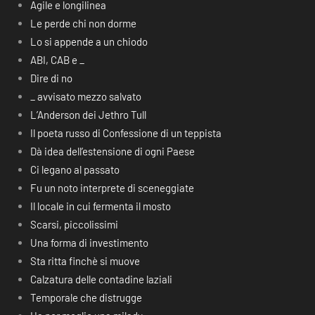
Agile e longilinea
Le perde chi non dorme
Lo si appende a un chiodo
ABI, CAB e _
Dire di no
_ avvisato mezzo salvato
L’Anderson dei Jethro Tull
Il poeta russo di Confessione di un teppista
Dà idea dell’estensione di ogni Paese
Ci legano al passato
Fu un noto interprete di sceneggiate
Il locale in cui fermenta il mosto
Scarsi, piccolissimi
Una forma di investimento
Sta ritta finchè si muove
Calzatura delle contadine laziali
Temporale che distrugge