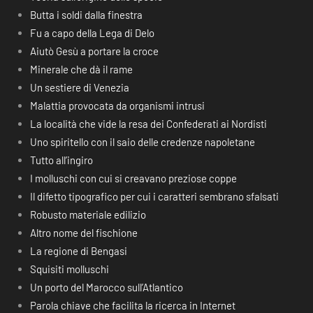
Butta i soldi dalla finestra
Fu a capo della Lega di Delo
Aiutò Gesù a portare la croce
Minerale che dà il rame
Un sestiere di Venezia
Malattia provocata da organismi intrusi
La località che vide la resa dei Confederati ai Nordisti
Uno spiritello con il saio delle credenze napoletane
Tutto all’ingiro
I molluschi con cui si creavano preziose coppe
Il difetto tipografico per cui i caratteri sembrano sfalsati
Robusto materiale edilizio
Altro nome del fischione
La regione di Bengasi
Squisiti molluschi
Un porto del Marocco sull’Atlantico
Parola chiave che facilita la ricerca in Internet