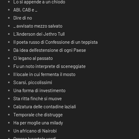
Lo si appende a un chiodo
ABI, CAB e _
Dire di no
_ avvisato mezzo salvato
L’Anderson dei Jethro Tull
Il poeta russo di Confessione di un teppista
Dà idea dell’estensione di ogni Paese
Ci legano al passato
Fu un noto interprete di sceneggiate
Il locale in cui fermenta il mosto
Scarsi, piccolissimi
Una forma di investimento
Sta ritta finchè si muove
Calzatura delle contadine laziali
Temporale che distrugge
Ha per moglie una milady
Un africano di Nairobi
Grosse lucertole verdi