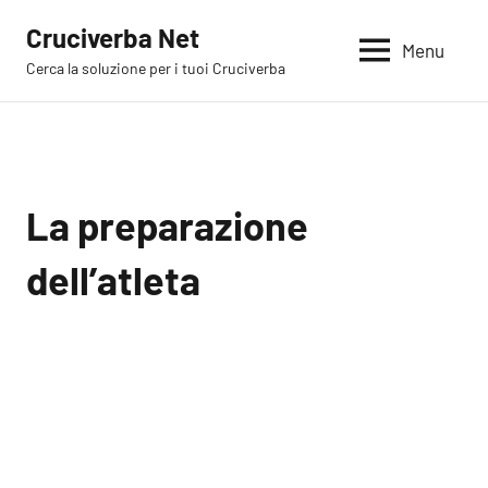
Vai
Cruciverba Net
al
Menu
Cerca la soluzione per i tuoi Cruciverba
contenuto
La preparazione
dell’atleta