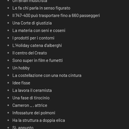
Un Brian musicista
Le fa chi parla in senso figurato
Il 747-400 può trasportare fino a 660 passeggeri
Una Corte di giustizia
La materia con seni e coseni
I prodotti per i contorni
L’Holiday catena d’alberghi
Il centro del Creato
Sono super in film e fumetti
Un hobby
La costellazione con una nota cintura
Idee fisse
La lavora il ceramista
Una fase di tirocinio
Cameron _ , attrice
Infossature dei polmoni
Ha la struttura a doppia elica
Si, appunto