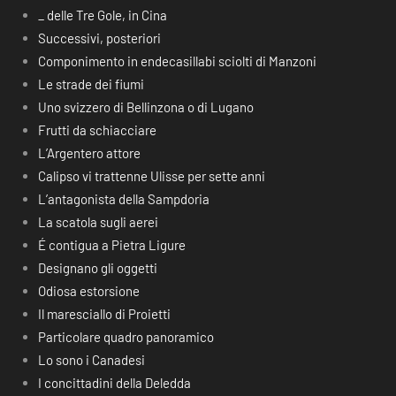
_ delle Tre Gole, in Cina
Successivi, posteriori
Componimento in endecasillabi sciolti di Manzoni
Le strade dei fiumi
Uno svizzero di Bellinzona o di Lugano
Frutti da schiacciare
L’Argentero attore
Calipso vi trattenne Ulisse per sette anni
L’antagonista della Sampdoria
La scatola sugli aerei
É contigua a Pietra Ligure
Designano gli oggetti
Odiosa estorsione
Il maresciallo di Proietti
Particolare quadro panoramico
Lo sono i Canadesi
I concittadini della Deledda