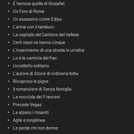
É famosa quella di Giosafat
Un Foro di Roma
Un assassino come Edipo
L’arma con il tamburo
La capitale del Cantone del Vallese
Certi rasoi ne hanno cinque
L’inserimento di una strada in un’altra
Lo è la camicia del frac
Uccelletto solitario
L’autore di Storie di ordinaria follia
Ricoprono le pigne
Il romanziere di Senza famiglia
La nocciola dei Francesi
Precede Vegas
Le alzano i rissanti
Agile e longilinea
Le perde chi non dorme