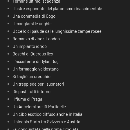
Termine ultimo, scadenza
Illustre esponente del platonismo rinascimentale
Una commedia di Gogol
Il mangiarsi le unghie
Uccello di palude dalle lunghissime zampe rosee
Romanzo di Jack London
Un impianto idrico
Boschi di Quercus ilex
L’assistente di Dylan Dog
Un formaggio valdostano
Si tagliò un orecchio
Un treppiede per i suonatori
Disposti tutti intorno
Il fiume di Praga
Un Acceleratore Di Particelle
Un cibo esotico diffuso anche in Italia
Il piccolo Stato tra Svizzera e Austria
Fu conquistata nella prima Crociata