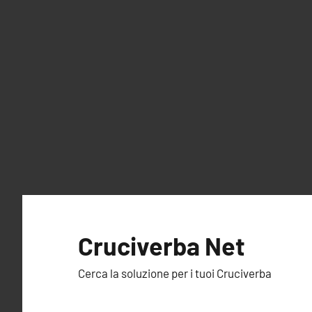
Vai
al
Cruciverba Net
contenuto
Cerca la soluzione per i tuoi Cruciverba