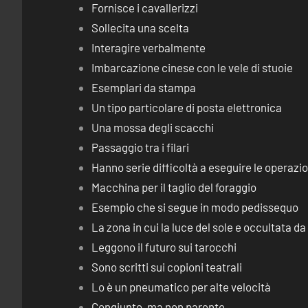
Fornisce i cavallerizzi
Sollecita una scelta
Interagire verbalmente
Imbarcazione cinese con le vele di stuoie
Esemplari da stampa
Un tipo particolare di posta elettronica
Una mossa degli scacchi
Passaggio tra i filari
Hanno serie difficoltà a eseguire le operaz
Macchina per il taglio del foraggio
Esempio che si segue in modo pedissequo
La zona in cui la luce del sole e occultata d
Leggono il futuro sui tarocchi
Sono scritti sui copioni teatrali
Lo è un pneumatico per alte velocità
Congiunto, ma non parente