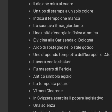
Il dio che mira al cuore
Un tipo di stampa a un solo colore
Indica il tempo che manca
Lo suonava il maggiordomo
Una unità d’energia in fisica atomica
È vicina alla Garisenda di Bologna
Arco di sostegno nello stile gotico
Uno stupendo tempietto dell’Acropoli di Ate
Lavora con lo shaker
Fu maestro di Pericle
Antico simbolo egizio
La tempesta polare
Vi morì Cicerone
In Svizzera esercita il potere legislativo
Una scienza