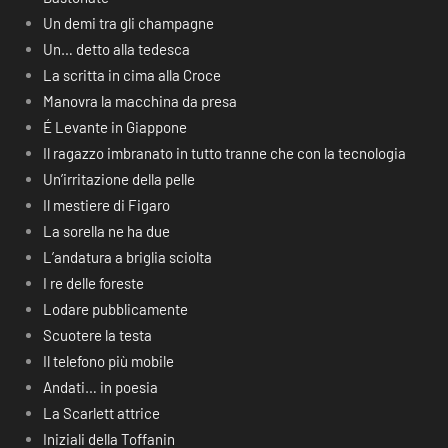
Un demi tra gli champagne
Un… detto alla tedesca
La scritta in cima alla Croce
Manovra la macchina da presa
É Levante in Giappone
Il ragazzo imbranato in tutto tranne che con la tecnologia
Un’irritazione della pelle
Il mestiere di Figaro
La sorella ne ha due
L’andatura a briglia sciolta
I re delle foreste
Lodare pubblicamente
Scuotere la testa
Il telefono più mobile
Andati… in poesia
La Scarlett attrice
Iniziali della Toffanin