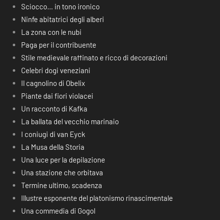
Sciocco… in tono ironico
Ninfe abitatrici degli alberi
La zona con le nubi
Paga per il contribuente
Stile medievale raffinato e ricco di decorazioni
Celebri dogi veneziani
Il cagnolino di Obelix
Piante dai fiori violacei
Un racconto di Kafka
La ballata del vecchio marinaio
I coniugi di van Eyck
La Musa della Storia
Una luce per la depilazione
Una stazione che orbitava
Termine ultimo, scadenza
Illustre esponente del platonismo rinascimentale
Una commedia di Gogol