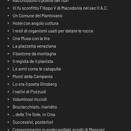
Racchiudono il polline dei fiori
Vi fu sconfitto Filippo V di Macedonia nel sec II A.C.
Un Comune del Mantovano
Hotel con angolo cottura
I resti di organismi usati per datare le rocce
Una Musa con la lira
La piazzetta veneziana
Il bastone da montagna
Il regista de Il pianista
Le armi come le catapulte
Monti della Campania
Lo era il poeta Ginsberg
I nativi di Pozzuoli
Voluminosi riccioli
Bruciacchiato, inaridito
_ delle Tre Gole, in Cina
Successivi, posteriori
Componimento in endecasillabi sciolti di Manzoni