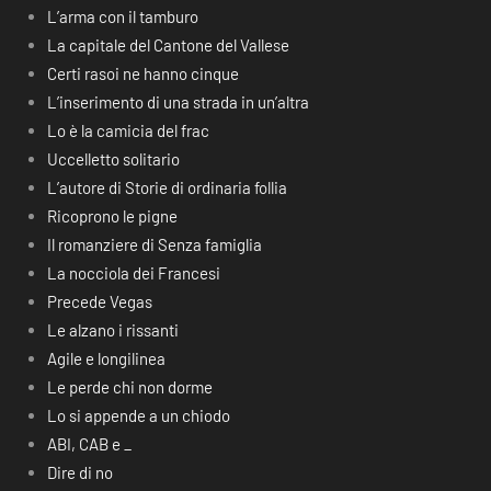
L’arma con il tamburo
La capitale del Cantone del Vallese
Certi rasoi ne hanno cinque
L’inserimento di una strada in un’altra
Lo è la camicia del frac
Uccelletto solitario
L’autore di Storie di ordinaria follia
Ricoprono le pigne
Il romanziere di Senza famiglia
La nocciola dei Francesi
Precede Vegas
Le alzano i rissanti
Agile e longilinea
Le perde chi non dorme
Lo si appende a un chiodo
ABI, CAB e _
Dire di no