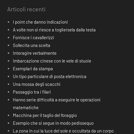
Articoli recenti
I point che danno indicazioni
A volte non si riesce a togliersela dalla testa
Fornisce i cavallerizzi
Sollecita una scelta
Interagire verbalmente
Imbarcazione cinese con le vele di stuoie
Esemplari da stampa
Un tipo particolare di posta elettronica
Una mossa degli scacchi
Passaggio tra i filari
Hanno serie difficoltà a eseguire le operazioni
matematiche
Macchina per il taglio del foraggio
Esempio che si segue in modo pedissequo
La zona in cui la luce del sole e occultata da un corpo