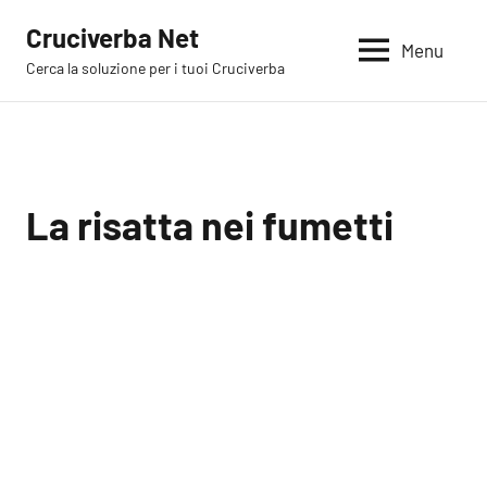
Vai
Cruciverba Net
al
Menu
Cerca la soluzione per i tuoi Cruciverba
contenuto
La risatta nei fumetti