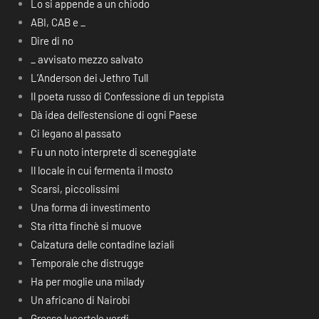
Lo si appende a un chiodo
ABI, CAB e _
Dire di no
_ avvisato mezzo salvato
L’Anderson dei Jethro Tull
Il poeta russo di Confessione di un teppista
Dà idea dell’estensione di ogni Paese
Ci legano al passato
Fu un noto interprete di sceneggiate
Il locale in cui fermenta il mosto
Scarsi, piccolissimi
Una forma di investimento
Sta ritta finchè si muove
Calzatura delle contadine laziali
Temporale che distrugge
Ha per moglie una milady
Un africano di Nairobi
Grosse lucertole verdi