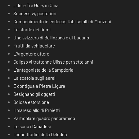
_ delle Tre Gole, in Cina
Successivi, posteriori
Componimento in endecasillabi sciolti di Manzoni
Le strade dei fiumi
Uno svizzero di Bellinzona o di Lugano
Frutti da schiacciare
L’Argentero attore
Calipso vi trattenne Ulisse per sette anni
L’antagonista della Sampdoria
La scatola sugli aerei
É contigua a Pietra Ligure
Designano gli oggetti
Odiosa estorsione
Il maresciallo di Proietti
Particolare quadro panoramico
Lo sono i Canadesi
I concittadini della Deledda