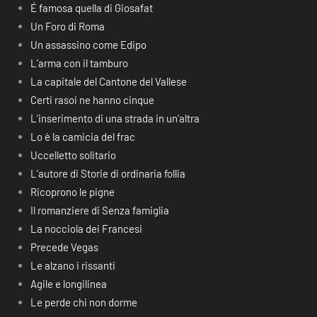
É famosa quella di Giosafat
Un Foro di Roma
Un assassino come Edipo
L’arma con il tamburo
La capitale del Cantone del Vallese
Certi rasoi ne hanno cinque
L’inserimento di una strada in un’altra
Lo è la camicia del frac
Uccelletto solitario
L’autore di Storie di ordinaria follia
Ricoprono le pigne
Il romanziere di Senza famiglia
La nocciola dei Francesi
Precede Vegas
Le alzano i rissanti
Agile e longilinea
Le perde chi non dorme