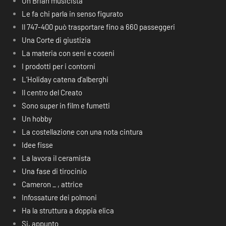
Un Brian musicista
Le fa chi parla in senso figurato
Il 747-400 può trasportare fino a 660 passeggeri
Una Corte di giustizia
La materia con seni e coseni
I prodotti per i contorni
L’Holiday catena d’alberghi
Il centro del Creato
Sono super in film e fumetti
Un hobby
La costellazione con una nota cintura
Idee fisse
La lavora il ceramista
Una fase di tirocinio
Cameron _ , attrice
Infossature dei polmoni
Ha la struttura a doppia elica
Si, appunto