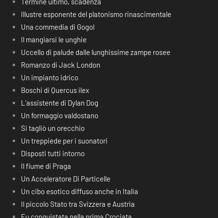
Termine ultimo, scadenza
Illustre esponente del platonismo rinascimentale
Una commedia di Gogol
Il mangiarsi le unghie
Uccello di palude dalle lunghissime zampe rosee
Romanzo di Jack London
Un impianto idrico
Boschi di Quercus ilex
L’assistente di Dylan Dog
Un formaggio valdostano
Si tagliò un orecchio
Un treppiede per i suonatori
Disposti tutti intorno
Il fiume di Praga
Un Acceleratore Di Particelle
Un cibo esotico diffuso anche in Italia
Il piccolo Stato tra Svizzera e Austria
Fu conquistata nella prima Crociata