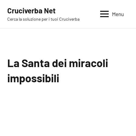
Vai
Cruciverba Net
al
Menu
Cerca la soluzione per i tuoi Cruciverba
contenuto
La Santa dei miracoli
impossibili