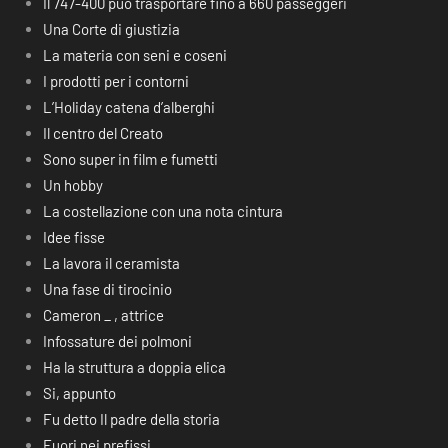
Il 747-400 può trasportare fino a 660 passeggeri
Una Corte di giustizia
La materia con seni e coseni
I prodotti per i contorni
L’Holiday catena d’alberghi
Il centro del Creato
Sono super in film e fumetti
Un hobby
La costellazione con una nota cintura
Idee fisse
La lavora il ceramista
Una fase di tirocinio
Cameron _ , attrice
Infossature dei polmoni
Ha la struttura a doppia elica
Si, appunto
Fu detto Il padre della storia
Fuori nei prefissi