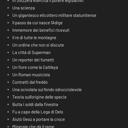
In Svizzera esercita il potere legislativo
Una scienza
Un gigantesco elicottero militare statunitense
Il passo da cui nasce l’Adige
Immemore dei benefici ricevuti
Il re di tutte le montagne
Un ordine che non si discute
La città di Superman
Un reporter dei fumetti
Un fiore come la Cattleya
Un Roman musicista
Contratti dal freddo
Una scivolata sul fondo sdrucciolevole
Teoria sull’origine delle specie
Butta i soldi dalla finestra
Fu a capo della Lega di Delo
Aiutò Gesù a portare la croce
Minerale che dà il rame