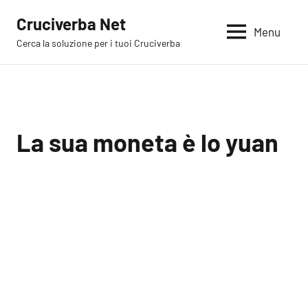
Vai
Cruciverba Net
al
Menu
Cerca la soluzione per i tuoi Cruciverba
contenuto
La sua moneta è lo yuan