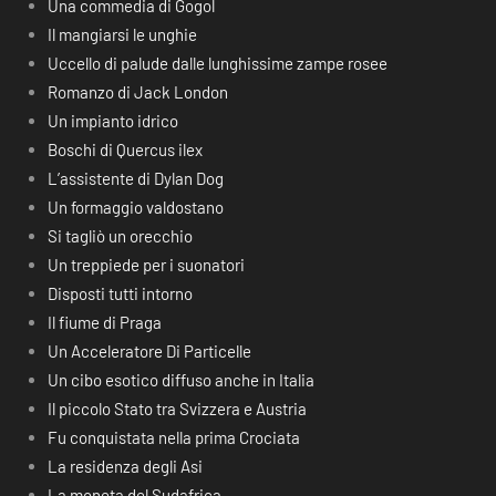
Una commedia di Gogol
Il mangiarsi le unghie
Uccello di palude dalle lunghissime zampe rosee
Romanzo di Jack London
Un impianto idrico
Boschi di Quercus ilex
L’assistente di Dylan Dog
Un formaggio valdostano
Si tagliò un orecchio
Un treppiede per i suonatori
Disposti tutti intorno
Il fiume di Praga
Un Acceleratore Di Particelle
Un cibo esotico diffuso anche in Italia
Il piccolo Stato tra Svizzera e Austria
Fu conquistata nella prima Crociata
La residenza degli Asi
La moneta del Sudafrica