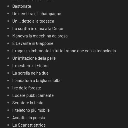
Bastonate
Un demi tra gli champagne
Un… detto alla tedesca
La scritta in cima alla Croce
Manovra la macchina da presa
É Levante in Giappone
Il ragazzo imbranato in tutto tranne che con la tecnologia
Un’irritazione della pelle
Il mestiere di Figaro
La sorella ne ha due
L’andatura a briglia sciolta
I re delle foreste
Lodare pubblicamente
Scuotere la testa
Il telefono più mobile
Andati… in poesia
La Scarlett attrice