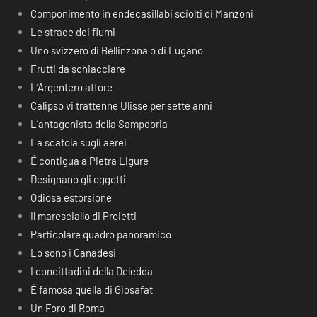
Componimento in endecasillabi sciolti di Manzoni
Le strade dei fiumi
Uno svizzero di Bellinzona o di Lugano
Frutti da schiacciare
L’Argentero attore
Calipso vi trattenne Ulisse per sette anni
L’antagonista della Sampdoria
La scatola sugli aerei
É contigua a Pietra Ligure
Designano gli oggetti
Odiosa estorsione
Il maresciallo di Proietti
Particolare quadro panoramico
Lo sono i Canadesi
I concittadini della Deledda
É famosa quella di Giosafat
Un Foro di Roma