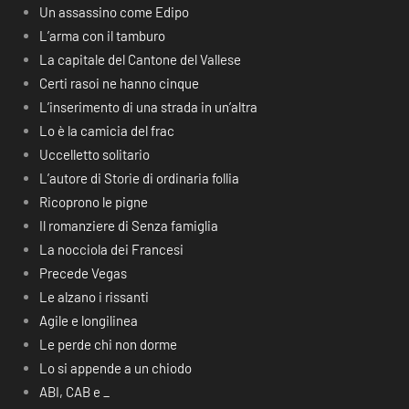
Un assassino come Edipo
L’arma con il tamburo
La capitale del Cantone del Vallese
Certi rasoi ne hanno cinque
L’inserimento di una strada in un’altra
Lo è la camicia del frac
Uccelletto solitario
L’autore di Storie di ordinaria follia
Ricoprono le pigne
Il romanziere di Senza famiglia
La nocciola dei Francesi
Precede Vegas
Le alzano i rissanti
Agile e longilinea
Le perde chi non dorme
Lo si appende a un chiodo
ABI, CAB e _