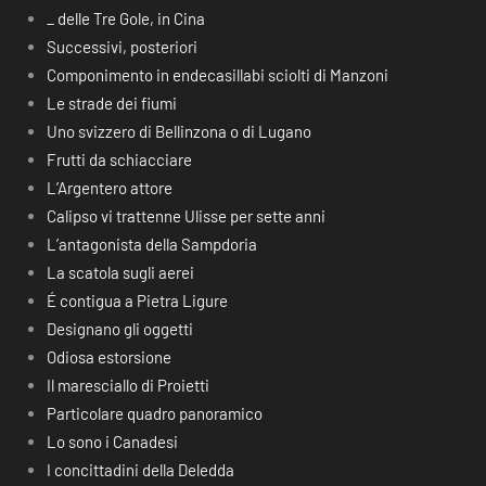
_ delle Tre Gole, in Cina
Successivi, posteriori
Componimento in endecasillabi sciolti di Manzoni
Le strade dei fiumi
Uno svizzero di Bellinzona o di Lugano
Frutti da schiacciare
L’Argentero attore
Calipso vi trattenne Ulisse per sette anni
L’antagonista della Sampdoria
La scatola sugli aerei
É contigua a Pietra Ligure
Designano gli oggetti
Odiosa estorsione
Il maresciallo di Proietti
Particolare quadro panoramico
Lo sono i Canadesi
I concittadini della Deledda