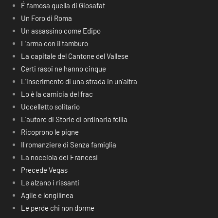
É famosa quella di Giosafat
Un Foro di Roma
Un assassino come Edipo
L’arma con il tamburo
La capitale del Cantone del Vallese
Certi rasoi ne hanno cinque
L’inserimento di una strada in un’altra
Lo è la camicia del frac
Uccelletto solitario
L’autore di Storie di ordinaria follia
Ricoprono le pigne
Il romanziere di Senza famiglia
La nocciola dei Francesi
Precede Vegas
Le alzano i rissanti
Agile e longilinea
Le perde chi non dorme