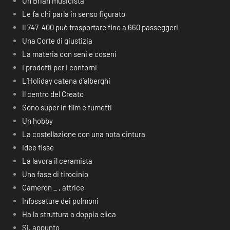
Un Brian musicista
Le fa chi parla in senso figurato
Il 747-400 può trasportare fino a 660 passeggeri
Una Corte di giustizia
La materia con seni e coseni
I prodotti per i contorni
L’Holiday catena d’alberghi
Il centro del Creato
Sono super in film e fumetti
Un hobby
La costellazione con una nota cintura
Idee fisse
La lavora il ceramista
Una fase di tirocinio
Cameron _ , attrice
Infossature dei polmoni
Ha la struttura a doppia elica
Si, appunto