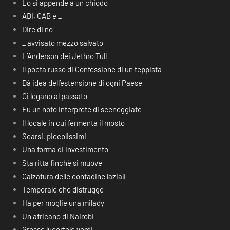
Lo si appende a un chiodo
ABI, CAB e _
Dire di no
_ avvisato mezzo salvato
L’Anderson dei Jethro Tull
Il poeta russo di Confessione di un teppista
Dà idea dell’estensione di ogni Paese
Ci legano al passato
Fu un noto interprete di sceneggiate
Il locale in cui fermenta il mosto
Scarsi, piccolissimi
Una forma di investimento
Sta ritta finchè si muove
Calzatura delle contadine laziali
Temporale che distrugge
Ha per moglie una milady
Un africano di Nairobi
Grosse lucertole verdi