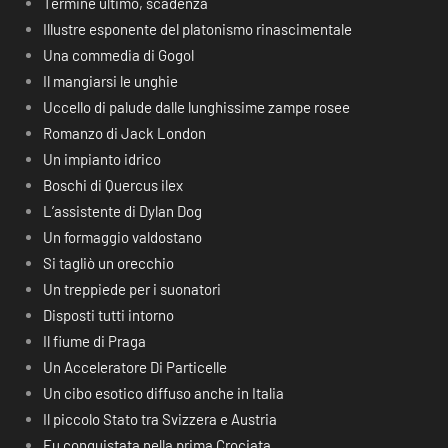
Termine ultimo, scadenza
Illustre esponente del platonismo rinascimentale
Una commedia di Gogol
Il mangiarsi le unghie
Uccello di palude dalle lunghissime zampe rosee
Romanzo di Jack London
Un impianto idrico
Boschi di Quercus ilex
L’assistente di Dylan Dog
Un formaggio valdostano
Si tagliò un orecchio
Un treppiede per i suonatori
Disposti tutti intorno
Il fiume di Praga
Un Acceleratore Di Particelle
Un cibo esotico diffuso anche in Italia
Il piccolo Stato tra Svizzera e Austria
Fu conquistata nella prima Crociata