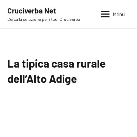
Vai
Cruciverba Net
al
Menu
Cerca la soluzione per i tuoi Cruciverba
contenuto
La tipica casa rurale
dell’Alto Adige