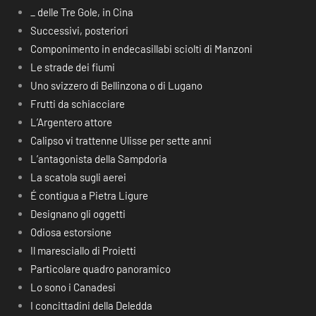
_ delle Tre Gole, in Cina
Successivi, posteriori
Componimento in endecasillabi sciolti di Manzoni
Le strade dei fiumi
Uno svizzero di Bellinzona o di Lugano
Frutti da schiacciare
L’Argentero attore
Calipso vi trattenne Ulisse per sette anni
L’antagonista della Sampdoria
La scatola sugli aerei
É contigua a Pietra Ligure
Designano gli oggetti
Odiosa estorsione
Il maresciallo di Proietti
Particolare quadro panoramico
Lo sono i Canadesi
I concittadini della Deledda