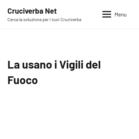
Vai
Cruciverba Net
al
Menu
Cerca la soluzione per i tuoi Cruciverba
contenuto
La usano i Vigili del
Fuoco