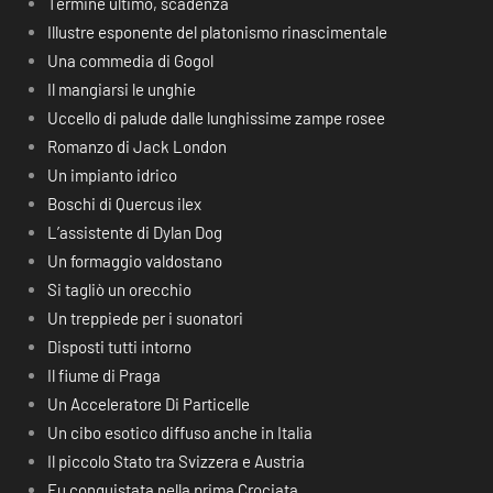
Termine ultimo, scadenza
Illustre esponente del platonismo rinascimentale
Una commedia di Gogol
Il mangiarsi le unghie
Uccello di palude dalle lunghissime zampe rosee
Romanzo di Jack London
Un impianto idrico
Boschi di Quercus ilex
L’assistente di Dylan Dog
Un formaggio valdostano
Si tagliò un orecchio
Un treppiede per i suonatori
Disposti tutti intorno
Il fiume di Praga
Un Acceleratore Di Particelle
Un cibo esotico diffuso anche in Italia
Il piccolo Stato tra Svizzera e Austria
Fu conquistata nella prima Crociata