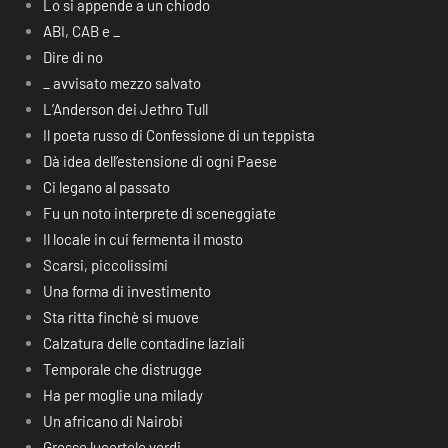
Lo si appende a un chiodo
ABI, CAB e _
Dire di no
_ avvisato mezzo salvato
L’Anderson dei Jethro Tull
Il poeta russo di Confessione di un teppista
Dà idea dell’estensione di ogni Paese
Ci legano al passato
Fu un noto interprete di sceneggiate
Il locale in cui fermenta il mosto
Scarsi, piccolissimi
Una forma di investimento
Sta ritta finchè si muove
Calzatura delle contadine laziali
Temporale che distrugge
Ha per moglie una milady
Un africano di Nairobi
Grosse lucertole verdi