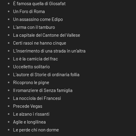
É famosa quella di Giosafat
Un Foro di Roma
Un assassino come Edipo
L’arma con il tamburo
La capitale del Cantone del Vallese
Certi rasoi ne hanno cinque
L’inserimento di una strada in un’altra
Lo è la camicia del frac
Uccelletto solitario
L’autore di Storie di ordinaria follia
Ricoprono le pigne
Il romanziere di Senza famiglia
La nocciola dei Francesi
Precede Vegas
Le alzano i rissanti
Agile e longilinea
Le perde chi non dorme