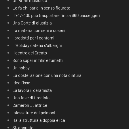
Un Brian musicista
Le fa chi parla in senso figurato
Il 747-400 può trasportare fino a 660 passeggeri
Una Corte di giustizia
La materia con seni e coseni
I prodotti per i contorni
L’Holiday catena d’alberghi
Il centro del Creato
Sono super in film e fumetti
Un hobby
La costellazione con una nota cintura
Idee fisse
La lavora il ceramista
Una fase di tirocinio
Cameron _ , attrice
Infossature dei polmoni
Ha la struttura a doppia elica
Si, appunto