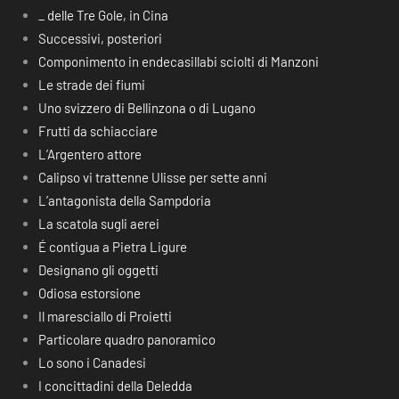
_ delle Tre Gole, in Cina
Successivi, posteriori
Componimento in endecasillabi sciolti di Manzoni
Le strade dei fiumi
Uno svizzero di Bellinzona o di Lugano
Frutti da schiacciare
L’Argentero attore
Calipso vi trattenne Ulisse per sette anni
L’antagonista della Sampdoria
La scatola sugli aerei
É contigua a Pietra Ligure
Designano gli oggetti
Odiosa estorsione
Il maresciallo di Proietti
Particolare quadro panoramico
Lo sono i Canadesi
I concittadini della Deledda