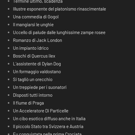
Termine ultimo, scadenza
Illustre esponente del platonismo rinascimentale
Una commedia di Gogol
Il mangiarsi le unghie
Uccello di palude dalle lunghissime zampe rosee
Romanzo di Jack London
Un impianto idrico
Boschi di Quercus ilex
L’assistente di Dylan Dog
Un formaggio valdostano
Si tagliò un orecchio
Un treppiede per i suonatori
Disposti tutti intorno
Il fiume di Praga
Un Acceleratore Di Particelle
Un cibo esotico diffuso anche in Italia
Il piccolo Stato tra Svizzera e Austria
Fu conquistata nella prima Crociata