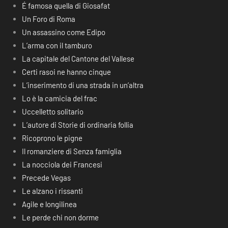
É famosa quella di Giosafat
Un Foro di Roma
Un assassino come Edipo
L’arma con il tamburo
La capitale del Cantone del Vallese
Certi rasoi ne hanno cinque
L’inserimento di una strada in un’altra
Lo è la camicia del frac
Uccelletto solitario
L’autore di Storie di ordinaria follia
Ricoprono le pigne
Il romanziere di Senza famiglia
La nocciola dei Francesi
Precede Vegas
Le alzano i rissanti
Agile e longilinea
Le perde chi non dorme