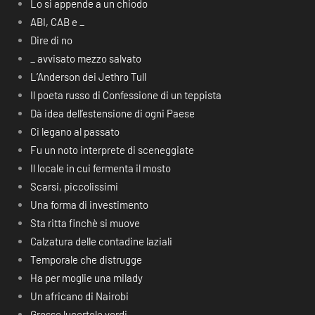
Lo si appende a un chiodo
ABI, CAB e _
Dire di no
_ avvisato mezzo salvato
L’Anderson dei Jethro Tull
Il poeta russo di Confessione di un teppista
Dà idea dell’estensione di ogni Paese
Ci legano al passato
Fu un noto interprete di sceneggiate
Il locale in cui fermenta il mosto
Scarsi, piccolissimi
Una forma di investimento
Sta ritta finchè si muove
Calzatura delle contadine laziali
Temporale che distrugge
Ha per moglie una milady
Un africano di Nairobi
Grosse lucertole verdi