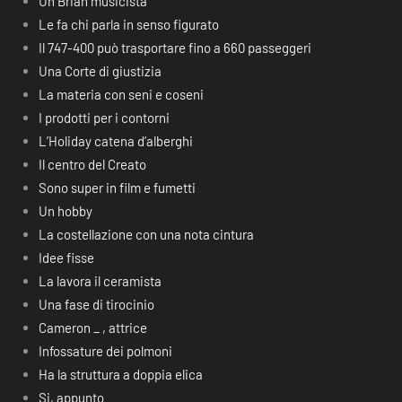
Un Brian musicista
Le fa chi parla in senso figurato
Il 747-400 può trasportare fino a 660 passeggeri
Una Corte di giustizia
La materia con seni e coseni
I prodotti per i contorni
L’Holiday catena d’alberghi
Il centro del Creato
Sono super in film e fumetti
Un hobby
La costellazione con una nota cintura
Idee fisse
La lavora il ceramista
Una fase di tirocinio
Cameron _ , attrice
Infossature dei polmoni
Ha la struttura a doppia elica
Si, appunto