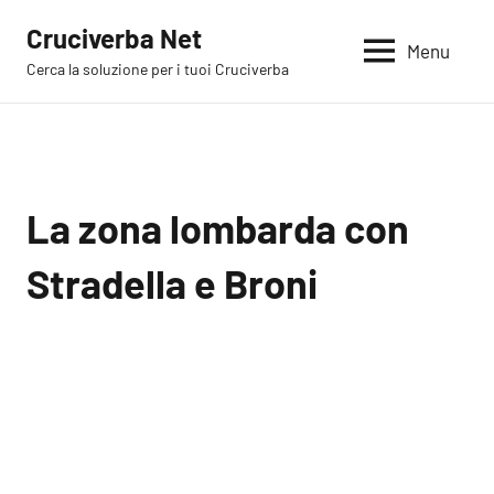
Vai
Cruciverba Net
al
Menu
Cerca la soluzione per i tuoi Cruciverba
contenuto
La zona lombarda con
Stradella e Broni