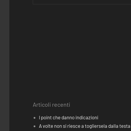
Articoli recenti
I point che danno indicazioni
A volte non si riesce a togliersela dalla testa