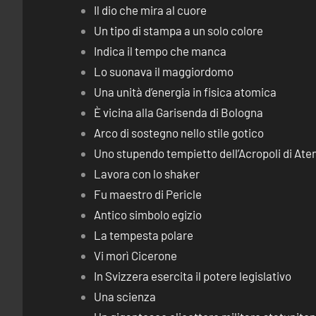
Il dio che mira al cuore
Un tipo di stampa a un solo colore
Indica il tempo che manca
Lo suonava il maggiordomo
Una unità d’energia in fisica atomica
È vicina alla Garisenda di Bologna
Arco di sostegno nello stile gotico
Uno stupendo tempietto dell’Acropoli di Ate
Lavora con lo shaker
Fu maestro di Pericle
Antico simbolo egizio
La tempesta polare
Vi morì Cicerone
In Svizzera esercita il potere legislativo
Una scienza