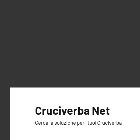
Vai
al
Cruciverba Net
contenuto
Cerca la soluzione per i tuoi Cruciverba