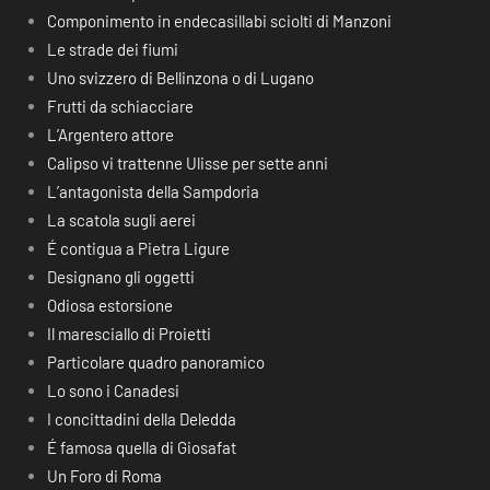
Componimento in endecasillabi sciolti di Manzoni
Le strade dei fiumi
Uno svizzero di Bellinzona o di Lugano
Frutti da schiacciare
L’Argentero attore
Calipso vi trattenne Ulisse per sette anni
L’antagonista della Sampdoria
La scatola sugli aerei
É contigua a Pietra Ligure
Designano gli oggetti
Odiosa estorsione
Il maresciallo di Proietti
Particolare quadro panoramico
Lo sono i Canadesi
I concittadini della Deledda
É famosa quella di Giosafat
Un Foro di Roma