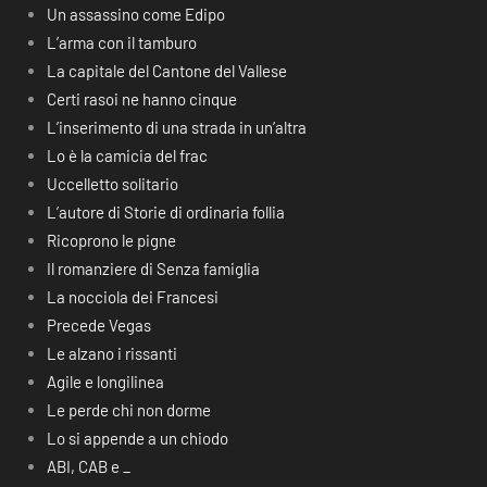
Un assassino come Edipo
L’arma con il tamburo
La capitale del Cantone del Vallese
Certi rasoi ne hanno cinque
L’inserimento di una strada in un’altra
Lo è la camicia del frac
Uccelletto solitario
L’autore di Storie di ordinaria follia
Ricoprono le pigne
Il romanziere di Senza famiglia
La nocciola dei Francesi
Precede Vegas
Le alzano i rissanti
Agile e longilinea
Le perde chi non dorme
Lo si appende a un chiodo
ABI, CAB e _