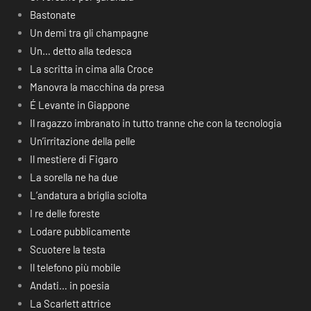
Bastonate
Un demi tra gli champagne
Un… detto alla tedesca
La scritta in cima alla Croce
Manovra la macchina da presa
É Levante in Giappone
Il ragazzo imbranato in tutto tranne che con la tecnologia
Un’irritazione della pelle
Il mestiere di Figaro
La sorella ne ha due
L’andatura a briglia sciolta
I re delle foreste
Lodare pubblicamente
Scuotere la testa
Il telefono più mobile
Andati… in poesia
La Scarlett attrice