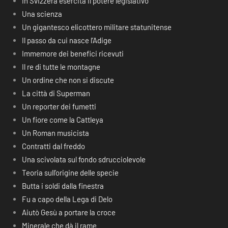
In Svizzera esercita il potere legislativo
Una scienza
Un gigantesco elicottero militare statunitense
Il passo da cui nasce l’Adige
Immemore dei benefici ricevuti
Il re di tutte le montagne
Un ordine che non si discute
La città di Superman
Un reporter dei fumetti
Un fiore come la Cattleya
Un Roman musicista
Contratti dal freddo
Una scivolata sul fondo sdrucciolevole
Teoria sull’origine delle specie
Butta i soldi dalla finestra
Fu a capo della Lega di Delo
Aiutò Gesù a portare la croce
Minerale che dà il rame