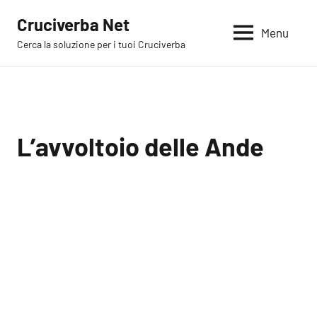
Vai
Cruciverba Net
al
Menu
Cerca la soluzione per i tuoi Cruciverba
contenuto
L’avvoltoio delle Ande