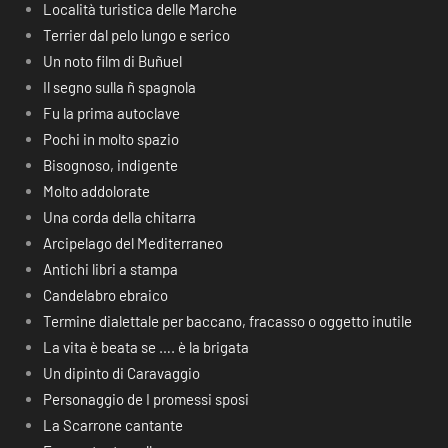
Località turistica delle Marche
Terrier dal pelo lungo e serico
Un noto film di Buñuel
Il segno sulla ñ spagnola
Fu la prima autoclave
Pochi in molto spazio
Bisognoso, indigente
Molto addolorate
Una corda della chitarra
Arcipelago del Mediterraneo
Antichi libri a stampa
Candelabro ebraico
Termine dialettale per baccano, fracasso o oggetto inutile
La vita è beata se …. è la brigata
Un dipinto di Caravaggio
Personaggio de I promessi sposi
La Scarrone cantante