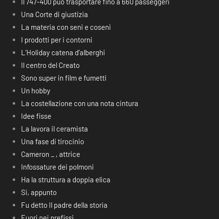
Il 747-400 può trasportare fino a 660 passeggeri
Una Corte di giustizia
La materia con seni e coseni
I prodotti per i contorni
L’Holiday catena d’alberghi
Il centro del Creato
Sono super in film e fumetti
Un hobby
La costellazione con una nota cintura
Idee fisse
La lavora il ceramista
Una fase di tirocinio
Cameron _ , attrice
Infossature dei polmoni
Ha la struttura a doppia elica
Si, appunto
Fu detto Il padre della storia
Fuori nei prefissi