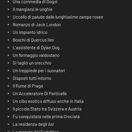
Una commedia di Gogol
Il mangiarsi le unghie
Uccello di palude dalle lunghissime zampe rosee
Romanzo di Jack London
Un impianto idrico
Boschi di Quercus ilex
L’assistente di Dylan Dog
Un formaggio valdostano
Si tagliò un orecchio
Un treppiede per i suonatori
Disposti tutti intorno
Il fiume di Praga
Un Acceleratore Di Particelle
Un cibo esotico diffuso anche in Italia
Il piccolo Stato tra Svizzera e Austria
Fu conquistata nella prima Crociata
La residenza degli Asi
La moneta del Sudafrica