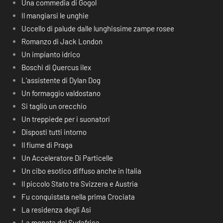
Una commedia di Gogol
Il mangiarsi le unghie
Uccello di palude dalle lunghissime zampe rosee
Romanzo di Jack London
Un impianto idrico
Boschi di Quercus ilex
L’assistente di Dylan Dog
Un formaggio valdostano
Si tagliò un orecchio
Un treppiede per i suonatori
Disposti tutti intorno
Il fiume di Praga
Un Acceleratore Di Particelle
Un cibo esotico diffuso anche in Italia
Il piccolo Stato tra Svizzera e Austria
Fu conquistata nella prima Crociata
La residenza degli Asi
La moneta del Sudafrica