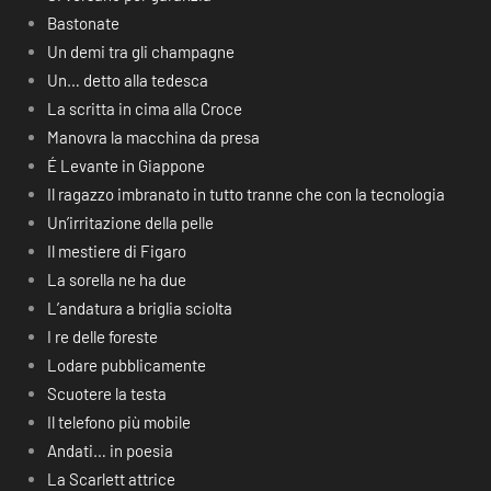
Bastonate
Un demi tra gli champagne
Un… detto alla tedesca
La scritta in cima alla Croce
Manovra la macchina da presa
É Levante in Giappone
Il ragazzo imbranato in tutto tranne che con la tecnologia
Un’irritazione della pelle
Il mestiere di Figaro
La sorella ne ha due
L’andatura a briglia sciolta
I re delle foreste
Lodare pubblicamente
Scuotere la testa
Il telefono più mobile
Andati… in poesia
La Scarlett attrice