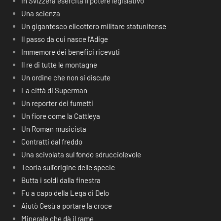
In Svizzera esercita il potere legislativo
Una scienza
Un gigantesco elicottero militare statunitense
Il passo da cui nasce l’Adige
Immemore dei benefici ricevuti
Il re di tutte le montagne
Un ordine che non si discute
La città di Superman
Un reporter dei fumetti
Un fiore come la Cattleya
Un Roman musicista
Contratti dal freddo
Una scivolata sul fondo sdrucciolevole
Teoria sull’origine delle specie
Butta i soldi dalla finestra
Fu a capo della Lega di Delo
Aiutò Gesù a portare la croce
Minerale che dà il rame