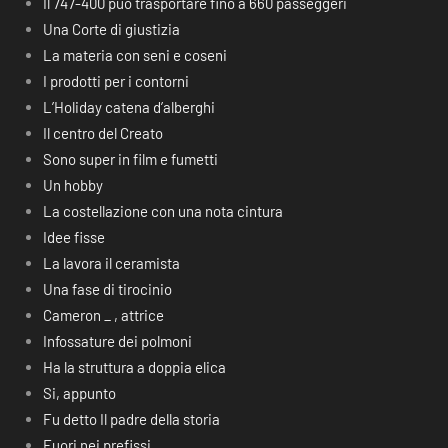
Il 747-400 può trasportare fino a 660 passeggeri
Una Corte di giustizia
La materia con seni e coseni
I prodotti per i contorni
L’Holiday catena d’alberghi
Il centro del Creato
Sono super in film e fumetti
Un hobby
La costellazione con una nota cintura
Idee fisse
La lavora il ceramista
Una fase di tirocinio
Cameron _ , attrice
Infossature dei polmoni
Ha la struttura a doppia elica
Si, appunto
Fu detto Il padre della storia
Fuori nei prefissi