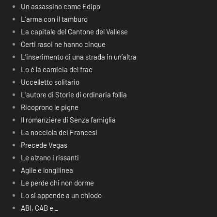
Un assassino come Edipo
L’arma con il tamburo
La capitale del Cantone del Vallese
Certi rasoi ne hanno cinque
L’inserimento di una strada in un’altra
Lo è la camicia del frac
Uccelletto solitario
L’autore di Storie di ordinaria follia
Ricoprono le pigne
Il romanziere di Senza famiglia
La nocciola dei Francesi
Precede Vegas
Le alzano i rissanti
Agile e longilinea
Le perde chi non dorme
Lo si appende a un chiodo
ABI, CAB e _