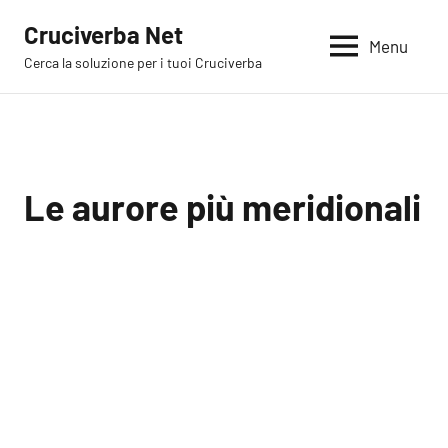
Vai
Cruciverba Net
al
Menu
Cerca la soluzione per i tuoi Cruciverba
contenuto
Le aurore più meridionali