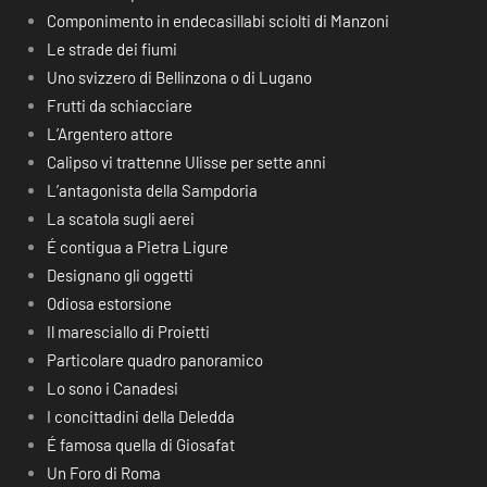
Componimento in endecasillabi sciolti di Manzoni
Le strade dei fiumi
Uno svizzero di Bellinzona o di Lugano
Frutti da schiacciare
L’Argentero attore
Calipso vi trattenne Ulisse per sette anni
L’antagonista della Sampdoria
La scatola sugli aerei
É contigua a Pietra Ligure
Designano gli oggetti
Odiosa estorsione
Il maresciallo di Proietti
Particolare quadro panoramico
Lo sono i Canadesi
I concittadini della Deledda
É famosa quella di Giosafat
Un Foro di Roma