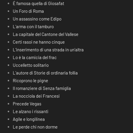
É famosa quella di Giosafat
Un Foro di Roma
Un assassino come Edipo
L’arma con il tamburo
La capitale del Cantone del Vallese
Certi rasoi ne hanno cinque
L’inserimento di una strada in un’altra
Lo è la camicia del frac
Uccelletto solitario
L’autore di Storie di ordinaria follia
Ricoprono le pigne
Il romanziere di Senza famiglia
La nocciola dei Francesi
Precede Vegas
Le alzano i rissanti
Agile e longilinea
Le perde chi non dorme