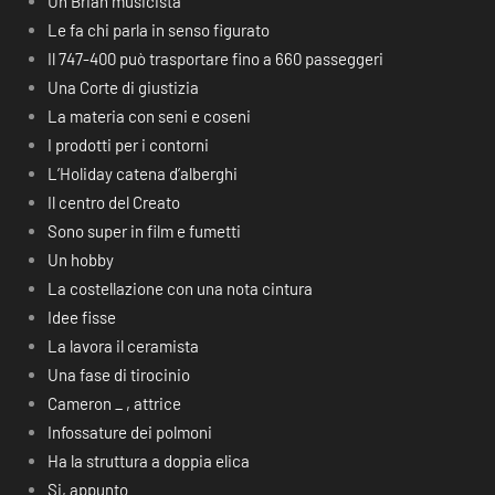
Un Brian musicista
Le fa chi parla in senso figurato
Il 747-400 può trasportare fino a 660 passeggeri
Una Corte di giustizia
La materia con seni e coseni
I prodotti per i contorni
L’Holiday catena d’alberghi
Il centro del Creato
Sono super in film e fumetti
Un hobby
La costellazione con una nota cintura
Idee fisse
La lavora il ceramista
Una fase di tirocinio
Cameron _ , attrice
Infossature dei polmoni
Ha la struttura a doppia elica
Si, appunto