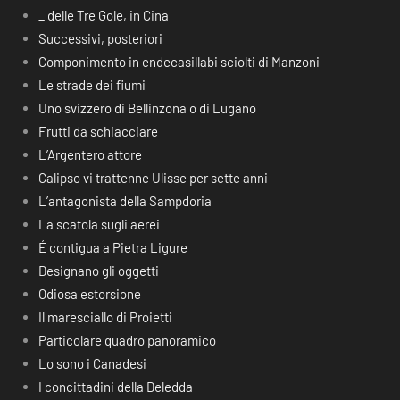
_ delle Tre Gole, in Cina
Successivi, posteriori
Componimento in endecasillabi sciolti di Manzoni
Le strade dei fiumi
Uno svizzero di Bellinzona o di Lugano
Frutti da schiacciare
L’Argentero attore
Calipso vi trattenne Ulisse per sette anni
L’antagonista della Sampdoria
La scatola sugli aerei
É contigua a Pietra Ligure
Designano gli oggetti
Odiosa estorsione
Il maresciallo di Proietti
Particolare quadro panoramico
Lo sono i Canadesi
I concittadini della Deledda