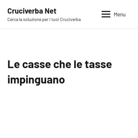
Vai
Cruciverba Net
al
Menu
Cerca la soluzione per i tuoi Cruciverba
contenuto
Le casse che le tasse
impinguano