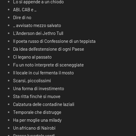
Lo si appende a un chiodo
ABI, CAB e _
Dire di no
_ avvisato mezzo salvato
L’Anderson dei Jethro Tull
Il poeta russo di Confessione di un teppista
Dà idea dell’estensione di ogni Paese
Ci legano al passato
Fu un noto interprete di sceneggiate
Il locale in cui fermenta il mosto
Scarsi, piccolissimi
Una forma di investimento
Sta ritta finchè si muove
Calzatura delle contadine laziali
Temporale che distrugge
Ha per moglie una milady
Un africano di Nairobi
Grosse lucertole verdi