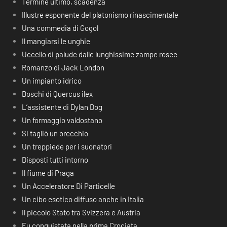
Termine ultimo, scadenza
Illustre esponente del platonismo rinascimentale
Una commedia di Gogol
Il mangiarsi le unghie
Uccello di palude dalle lunghissime zampe rosee
Romanzo di Jack London
Un impianto idrico
Boschi di Quercus ilex
L’assistente di Dylan Dog
Un formaggio valdostano
Si tagliò un orecchio
Un treppiede per i suonatori
Disposti tutti intorno
Il fiume di Praga
Un Acceleratore Di Particelle
Un cibo esotico diffuso anche in Italia
Il piccolo Stato tra Svizzera e Austria
Fu conquistata nella prima Crociata