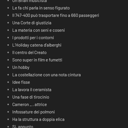
Un Brian musicista
Le fa chi parla in senso figurato
Il 747-400 può trasportare fino a 660 passeggeri
Una Corte di giustizia
La materia con seni e coseni
I prodotti per i contorni
L’Holiday catena d’alberghi
Il centro del Creato
Sono super in film e fumetti
Un hobby
La costellazione con una nota cintura
Idee fisse
La lavora il ceramista
Una fase di tirocinio
Cameron _ , attrice
Infossature dei polmoni
Ha la struttura a doppia elica
Si, appunto