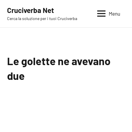
Vai
Cruciverba Net
al
Menu
Cerca la soluzione per i tuoi Cruciverba
contenuto
Le golette ne avevano
due