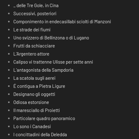
_ delle Tre Gole, in Cina
Successivi, posteriori
Componimento in endecasillabi sciolti di Manzoni
Le strade dei fiumi
Uno svizzero di Bellinzona o di Lugano
Frutti da schiacciare
L’Argentero attore
Calipso vi trattenne Ulisse per sette anni
L’antagonista della Sampdoria
La scatola sugli aerei
É contigua a Pietra Ligure
Designano gli oggetti
Odiosa estorsione
Il maresciallo di Proietti
Particolare quadro panoramico
Lo sono i Canadesi
I concittadini della Deledda