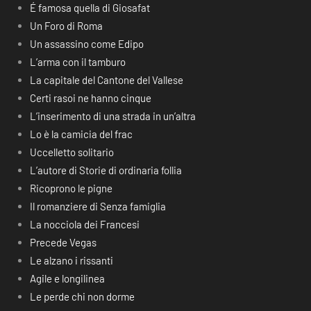
É famosa quella di Giosafat
Un Foro di Roma
Un assassino come Edipo
L’arma con il tamburo
La capitale del Cantone del Vallese
Certi rasoi ne hanno cinque
L’inserimento di una strada in un’altra
Lo è la camicia del frac
Uccelletto solitario
L’autore di Storie di ordinaria follia
Ricoprono le pigne
Il romanziere di Senza famiglia
La nocciola dei Francesi
Precede Vegas
Le alzano i rissanti
Agile e longilinea
Le perde chi non dorme