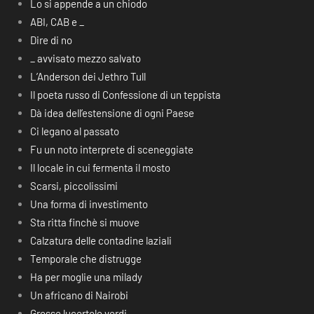
Lo si appende a un chiodo
ABI, CAB e _
Dire di no
_ avvisato mezzo salvato
L’Anderson dei Jethro Tull
Il poeta russo di Confessione di un teppista
Dà idea dell’estensione di ogni Paese
Ci legano al passato
Fu un noto interprete di sceneggiate
Il locale in cui fermenta il mosto
Scarsi, piccolissimi
Una forma di investimento
Sta ritta finchè si muove
Calzatura delle contadine laziali
Temporale che distrugge
Ha per moglie una milady
Un africano di Nairobi
Grosse lucertole verdi