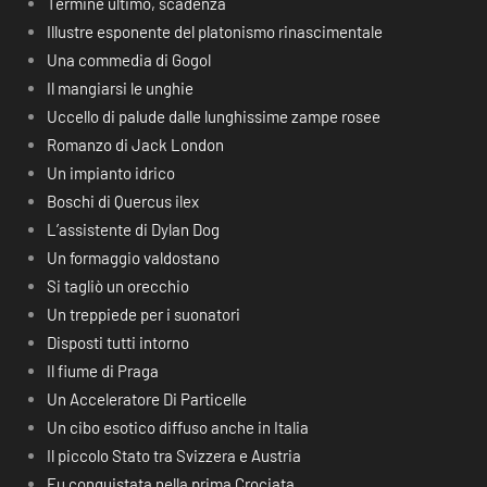
Termine ultimo, scadenza
Illustre esponente del platonismo rinascimentale
Una commedia di Gogol
Il mangiarsi le unghie
Uccello di palude dalle lunghissime zampe rosee
Romanzo di Jack London
Un impianto idrico
Boschi di Quercus ilex
L’assistente di Dylan Dog
Un formaggio valdostano
Si tagliò un orecchio
Un treppiede per i suonatori
Disposti tutti intorno
Il fiume di Praga
Un Acceleratore Di Particelle
Un cibo esotico diffuso anche in Italia
Il piccolo Stato tra Svizzera e Austria
Fu conquistata nella prima Crociata