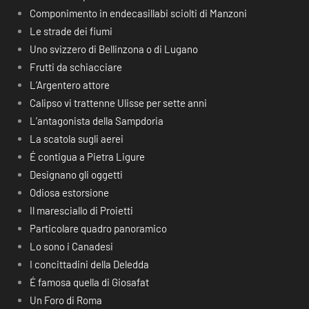
Componimento in endecasillabi sciolti di Manzoni
Le strade dei fiumi
Uno svizzero di Bellinzona o di Lugano
Frutti da schiacciare
L’Argentero attore
Calipso vi trattenne Ulisse per sette anni
L’antagonista della Sampdoria
La scatola sugli aerei
É contigua a Pietra Ligure
Designano gli oggetti
Odiosa estorsione
Il maresciallo di Proietti
Particolare quadro panoramico
Lo sono i Canadesi
I concittadini della Deledda
É famosa quella di Giosafat
Un Foro di Roma