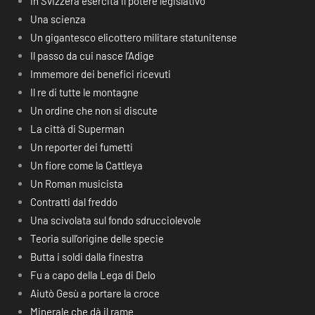
In Svizzera esercita il potere legislativo
Una scienza
Un gigantesco elicottero militare statunitense
Il passo da cui nasce l’Adige
Immemore dei benefici ricevuti
Il re di tutte le montagne
Un ordine che non si discute
La città di Superman
Un reporter dei fumetti
Un fiore come la Cattleya
Un Roman musicista
Contratti dal freddo
Una scivolata sul fondo sdrucciolevole
Teoria sull’origine delle specie
Butta i soldi dalla finestra
Fu a capo della Lega di Delo
Aiutò Gesù a portare la croce
Minerale che dà il rame