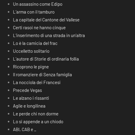
Un assassino come Edipo
L’arma con il tamburo
La capitale del Cantone del Vallese
Certi rasoi ne hanno cinque
L’inserimento di una strada in un’altra
Lo è la camicia del frac
Uccelletto solitario
L’autore di Storie di ordinaria follia
Ricoprono le pigne
Il romanziere di Senza famiglia
La nocciola dei Francesi
Precede Vegas
Le alzano i rissanti
Agile e longilinea
Le perde chi non dorme
Lo si appende a un chiodo
ABI, CAB e _