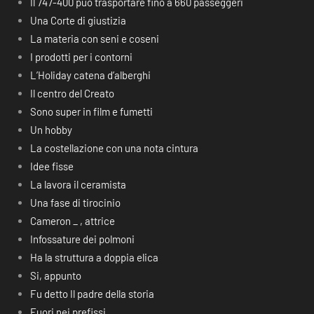
Il 747-400 può trasportare fino a 660 passeggeri
Una Corte di giustizia
La materia con seni e coseni
I prodotti per i contorni
L’Holiday catena d’alberghi
Il centro del Creato
Sono super in film e fumetti
Un hobby
La costellazione con una nota cintura
Idee fisse
La lavora il ceramista
Una fase di tirocinio
Cameron _ , attrice
Infossature dei polmoni
Ha la struttura a doppia elica
Si, appunto
Fu detto Il padre della storia
Fuori nei prefissi