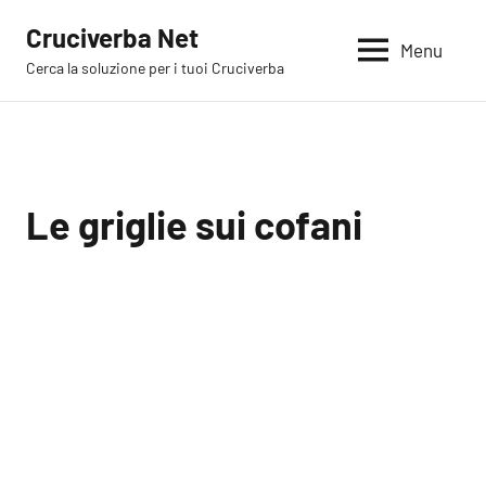
Vai
Cruciverba Net
al
Menu
Cerca la soluzione per i tuoi Cruciverba
contenuto
Le griglie sui cofani