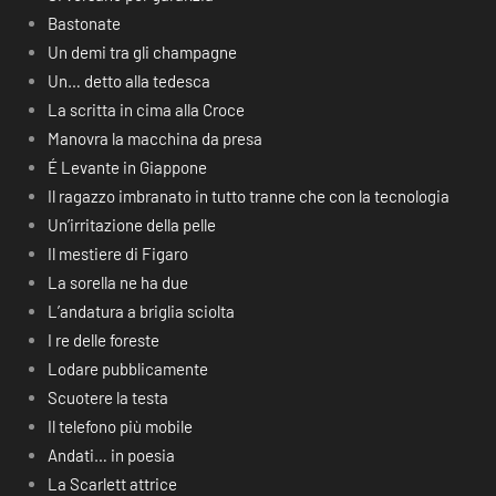
Bastonate
Un demi tra gli champagne
Un… detto alla tedesca
La scritta in cima alla Croce
Manovra la macchina da presa
É Levante in Giappone
Il ragazzo imbranato in tutto tranne che con la tecnologia
Un’irritazione della pelle
Il mestiere di Figaro
La sorella ne ha due
L’andatura a briglia sciolta
I re delle foreste
Lodare pubblicamente
Scuotere la testa
Il telefono più mobile
Andati… in poesia
La Scarlett attrice