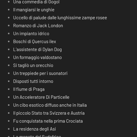
Una commedia di Gogol
Il mangiarsi le unghie
Uccello di palude dalle lunghissime zampe rosee
Romanzo di Jack London
Un impianto idrico
Boschi di Quercus ilex
L’assistente di Dylan Dog
Un formaggio valdostano
Si tagliò un orecchio
Un treppiede per i suonatori
Disposti tutti intorno
Il fiume di Praga
Un Acceleratore Di Particelle
Un cibo esotico diffuso anche in Italia
Il piccolo Stato tra Svizzera e Austria
Fu conquistata nella prima Crociata
La residenza degli Asi
La moneta del Sudafrica