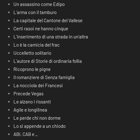
Un assassino come Edipo
L’arma con il tamburo
La capitale del Cantone del Vallese
Certi rasoi ne hanno cinque
L’inserimento di una strada in un’altra
Lo è la camicia del frac
Uccelletto solitario
L’autore di Storie di ordinaria follia
Ricoprono le pigne
Il romanziere di Senza famiglia
La nocciola dei Francesi
Precede Vegas
Le alzano i rissanti
Agile e longilinea
Le perde chi non dorme
Lo si appende a un chiodo
ABI, CAB e _