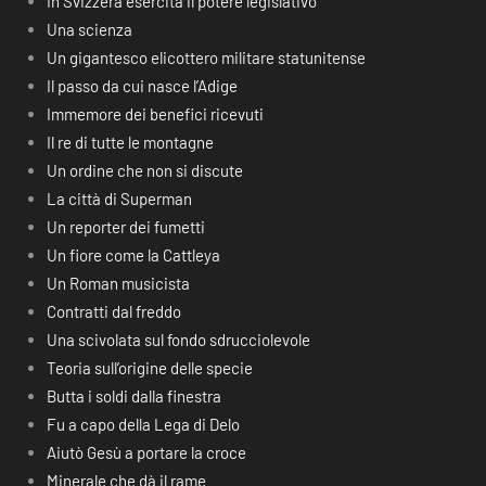
In Svizzera esercita il potere legislativo
Una scienza
Un gigantesco elicottero militare statunitense
Il passo da cui nasce l’Adige
Immemore dei benefici ricevuti
Il re di tutte le montagne
Un ordine che non si discute
La città di Superman
Un reporter dei fumetti
Un fiore come la Cattleya
Un Roman musicista
Contratti dal freddo
Una scivolata sul fondo sdrucciolevole
Teoria sull’origine delle specie
Butta i soldi dalla finestra
Fu a capo della Lega di Delo
Aiutò Gesù a portare la croce
Minerale che dà il rame