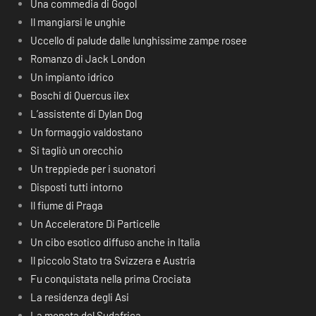
Una commedia di Gogol
Il mangiarsi le unghie
Uccello di palude dalle lunghissime zampe rosee
Romanzo di Jack London
Un impianto idrico
Boschi di Quercus ilex
L’assistente di Dylan Dog
Un formaggio valdostano
Si tagliò un orecchio
Un treppiede per i suonatori
Disposti tutti intorno
Il fiume di Praga
Un Acceleratore Di Particelle
Un cibo esotico diffuso anche in Italia
Il piccolo Stato tra Svizzera e Austria
Fu conquistata nella prima Crociata
La residenza degli Asi
La moneta del Sudafrica