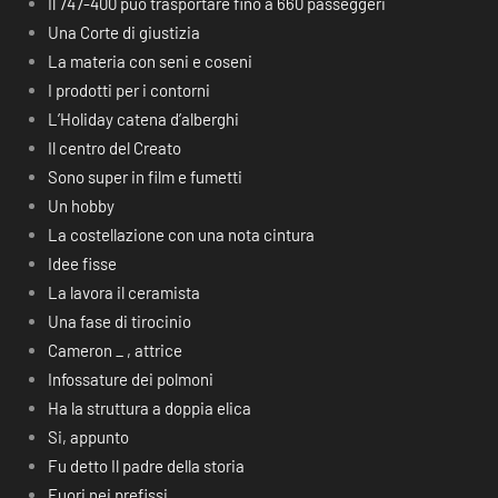
Il 747-400 può trasportare fino a 660 passeggeri
Una Corte di giustizia
La materia con seni e coseni
I prodotti per i contorni
L’Holiday catena d’alberghi
Il centro del Creato
Sono super in film e fumetti
Un hobby
La costellazione con una nota cintura
Idee fisse
La lavora il ceramista
Una fase di tirocinio
Cameron _ , attrice
Infossature dei polmoni
Ha la struttura a doppia elica
Si, appunto
Fu detto Il padre della storia
Fuori nei prefissi