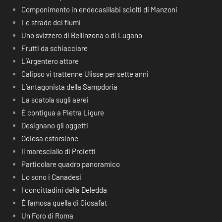
Componimento in endecasillabi sciolti di Manzoni
Le strade dei fiumi
Uno svizzero di Bellinzona o di Lugano
Frutti da schiacciare
L’Argentero attore
Calipso vi trattenne Ulisse per sette anni
L’antagonista della Sampdoria
La scatola sugli aerei
É contigua a Pietra Ligure
Designano gli oggetti
Odiosa estorsione
Il maresciallo di Proietti
Particolare quadro panoramico
Lo sono i Canadesi
I concittadini della Deledda
É famosa quella di Giosafat
Un Foro di Roma