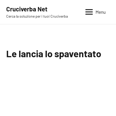
Vai
Cruciverba Net
al
Menu
Cerca la soluzione per i tuoi Cruciverba
contenuto
Le lancia lo spaventato