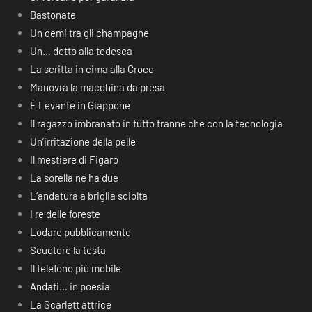
Bastonate
Un demi tra gli champagne
Un… detto alla tedesca
La scritta in cima alla Croce
Manovra la macchina da presa
É Levante in Giappone
Il ragazzo imbranato in tutto tranne che con la tecnologia
Un’irritazione della pelle
Il mestiere di Figaro
La sorella ne ha due
L’andatura a briglia sciolta
I re delle foreste
Lodare pubblicamente
Scuotere la testa
Il telefono più mobile
Andati… in poesia
La Scarlett attrice