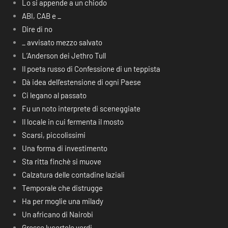
Lo si appende a un chiodo
ABI, CAB e _
Dire di no
_ avvisato mezzo salvato
L’Anderson dei Jethro Tull
Il poeta russo di Confessione di un teppista
Dà idea dell’estensione di ogni Paese
Ci legano al passato
Fu un noto interprete di sceneggiate
Il locale in cui fermenta il mosto
Scarsi, piccolissimi
Una forma di investimento
Sta ritta finchè si muove
Calzatura delle contadine laziali
Temporale che distrugge
Ha per moglie una milady
Un africano di Nairobi
Grosse lucertole verdi