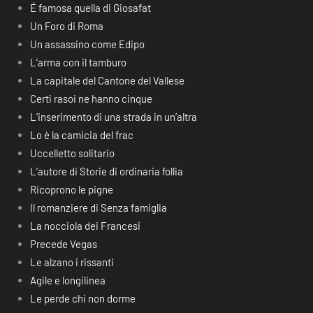
É famosa quella di Giosafat
Un Foro di Roma
Un assassino come Edipo
L’arma con il tamburo
La capitale del Cantone del Vallese
Certi rasoi ne hanno cinque
L’inserimento di una strada in un’altra
Lo è la camicia del frac
Uccelletto solitario
L’autore di Storie di ordinaria follia
Ricoprono le pigne
Il romanziere di Senza famiglia
La nocciola dei Francesi
Precede Vegas
Le alzano i rissanti
Agile e longilinea
Le perde chi non dorme