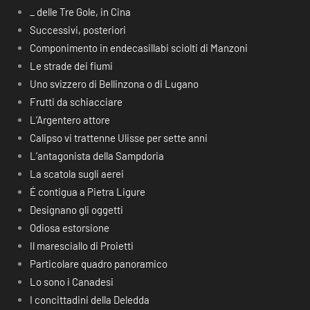
_ delle Tre Gole, in Cina
Successivi, posteriori
Componimento in endecasillabi sciolti di Manzoni
Le strade dei fiumi
Uno svizzero di Bellinzona o di Lugano
Frutti da schiacciare
L’Argentero attore
Calipso vi trattenne Ulisse per sette anni
L’antagonista della Sampdoria
La scatola sugli aerei
É contigua a Pietra Ligure
Designano gli oggetti
Odiosa estorsione
Il maresciallo di Proietti
Particolare quadro panoramico
Lo sono i Canadesi
I concittadini della Deledda