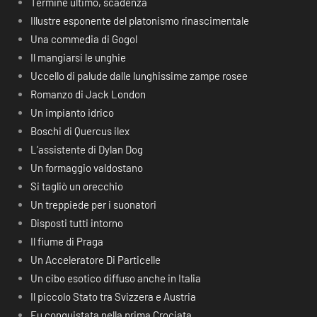
Termine ultimo, scadenza
Illustre esponente del platonismo rinascimentale
Una commedia di Gogol
Il mangiarsi le unghie
Uccello di palude dalle lunghissime zampe rosee
Romanzo di Jack London
Un impianto idrico
Boschi di Quercus ilex
L’assistente di Dylan Dog
Un formaggio valdostano
Si tagliò un orecchio
Un treppiede per i suonatori
Disposti tutti intorno
Il fiume di Praga
Un Acceleratore Di Particelle
Un cibo esotico diffuso anche in Italia
Il piccolo Stato tra Svizzera e Austria
Fu conquistata nella prima Crociata