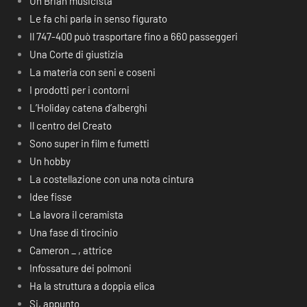
Un Brian musicista
Le fa chi parla in senso figurato
Il 747-400 può trasportare fino a 660 passeggeri
Una Corte di giustizia
La materia con seni e coseni
I prodotti per i contorni
L’Holiday catena d’alberghi
Il centro del Creato
Sono super in film e fumetti
Un hobby
La costellazione con una nota cintura
Idee fisse
La lavora il ceramista
Una fase di tirocinio
Cameron _ , attrice
Infossature dei polmoni
Ha la struttura a doppia elica
Si, appunto