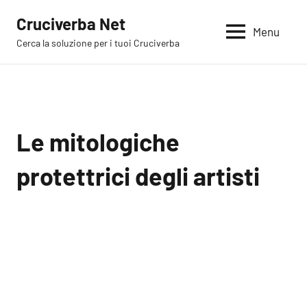
Vai
Cruciverba Net
al
Menu
Cerca la soluzione per i tuoi Cruciverba
contenuto
Le mitologiche
protettrici degli artisti