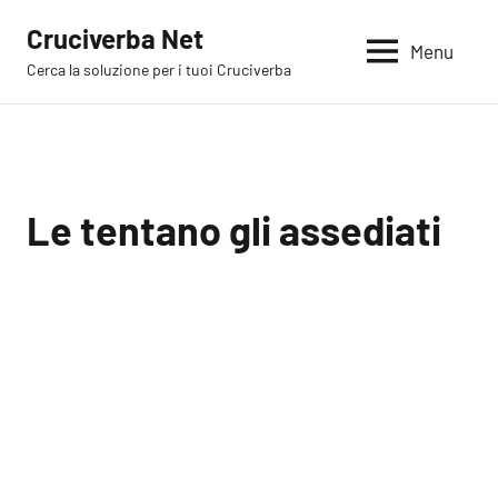
Vai
Cruciverba Net
al
Menu
Cerca la soluzione per i tuoi Cruciverba
contenuto
Le tentano gli assediati