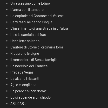
Un assassino come Edipo
L’arma con il tamburo
La capitale del Cantone del Vallese
Certi rasoi ne hanno cinque
L’inserimento di una strada in un’altra
Lo è la camicia del frac
Uccelletto solitario
L’autore di Storie di ordinaria follia
Ricoprono le pigne
Il romanziere di Senza famiglia
La nocciola dei Francesi
Precede Vegas
Le alzano i rissanti
Agile e longilinea
Le perde chi non dorme
Lo si appende a un chiodo
ABI, CAB e _