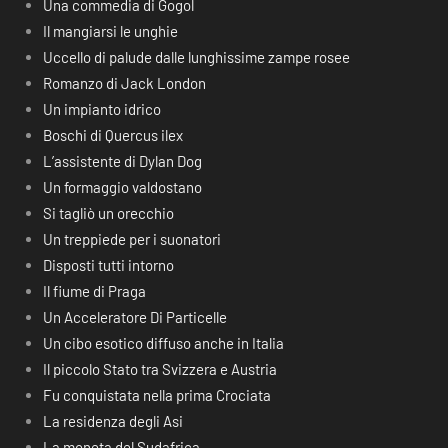
Una commedia di Gogol
Il mangiarsi le unghie
Uccello di palude dalle lunghissime zampe rosee
Romanzo di Jack London
Un impianto idrico
Boschi di Quercus ilex
L’assistente di Dylan Dog
Un formaggio valdostano
Si tagliò un orecchio
Un treppiede per i suonatori
Disposti tutti intorno
Il fiume di Praga
Un Acceleratore Di Particelle
Un cibo esotico diffuso anche in Italia
Il piccolo Stato tra Svizzera e Austria
Fu conquistata nella prima Crociata
La residenza degli Asi
La moneta del Sudafrica