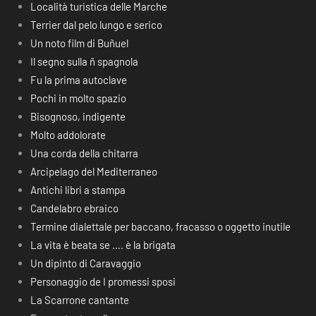
Località turistica delle Marche
Terrier dal pelo lungo e serico
Un noto film di Buñuel
Il segno sulla ñ spagnola
Fu la prima autoclave
Pochi in molto spazio
Bisognoso, indigente
Molto addolorate
Una corda della chitarra
Arcipelago del Mediterraneo
Antichi libri a stampa
Candelabro ebraico
Termine dialettale per baccano, fracasso o oggetto inutile
La vita è beata se …. è la brigata
Un dipinto di Caravaggio
Personaggio de I promessi sposi
La Scarrone cantante