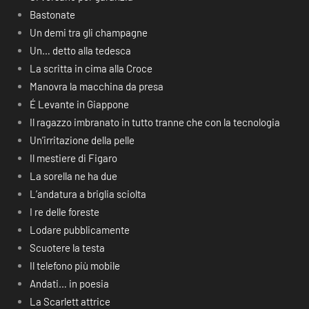
Bastonate
Un demi tra gli champagne
Un… detto alla tedesca
La scritta in cima alla Croce
Manovra la macchina da presa
É Levante in Giappone
Il ragazzo imbranato in tutto tranne che con la tecnologia
Un’irritazione della pelle
Il mestiere di Figaro
La sorella ne ha due
L’andatura a briglia sciolta
I re delle foreste
Lodare pubblicamente
Scuotere la testa
Il telefono più mobile
Andati… in poesia
La Scarlett attrice