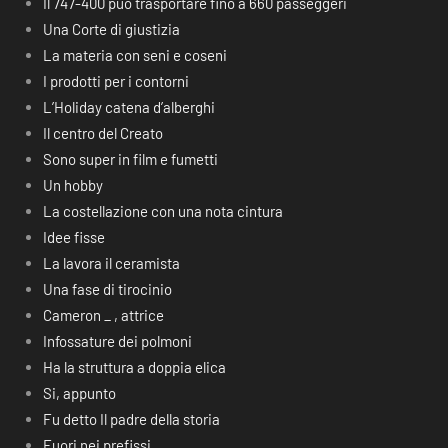
Il 747-400 può trasportare fino a 660 passeggeri
Una Corte di giustizia
La materia con seni e coseni
I prodotti per i contorni
L’Holiday catena d’alberghi
Il centro del Creato
Sono super in film e fumetti
Un hobby
La costellazione con una nota cintura
Idee fisse
La lavora il ceramista
Una fase di tirocinio
Cameron _ , attrice
Infossature dei polmoni
Ha la struttura a doppia elica
Si, appunto
Fu detto Il padre della storia
Fuori nei prefissi