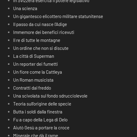
In Svizzera esercita il potere legislativo
Una scienza
Un gigantesco elicottero militare statunitense
Il passo da cui nasce l’Adige
Immemore dei benefici ricevuti
Il re di tutte le montagne
Un ordine che non si discute
La città di Superman
Un reporter dei fumetti
Un fiore come la Cattleya
Un Roman musicista
Contratti dal freddo
Una scivolata sul fondo sdrucciolevole
Teoria sull’origine delle specie
Butta i soldi dalla finestra
Fu a capo della Lega di Delo
Aiutò Gesù a portare la croce
Minerale che dà il rame