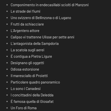
Componimento in endecasillabi sciolti di Manzoni
Le strade dei fiumi
Uno svizzero di Bellinzona o di Lugano
Frutti da schiacciare
L’Argentero attore
Calipso vi trattenne Ulisse per sette anni
L’antagonista della Sampdoria
La scatola sugli aerei
É contigua a Pietra Ligure
Designano gli oggetti
Odiosa estorsione
Il maresciallo di Proietti
Particolare quadro panoramico
Lo sono i Canadesi
I concittadini della Deledda
É famosa quella di Giosafat
Un Foro di Roma