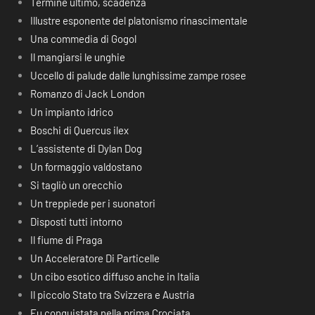
Termine ultimo, scadenza
Illustre esponente del platonismo rinascimentale
Una commedia di Gogol
Il mangiarsi le unghie
Uccello di palude dalle lunghissime zampe rosee
Romanzo di Jack London
Un impianto idrico
Boschi di Quercus ilex
L’assistente di Dylan Dog
Un formaggio valdostano
Si tagliò un orecchio
Un treppiede per i suonatori
Disposti tutti intorno
Il fiume di Praga
Un Acceleratore Di Particelle
Un cibo esotico diffuso anche in Italia
Il piccolo Stato tra Svizzera e Austria
Fu conquistata nella prima Crociata