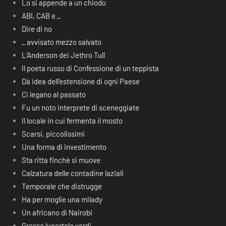
Lo si appende a un chiodo
ABI, CAB e _
Dire di no
_ avvisato mezzo salvato
L’Anderson dei Jethro Tull
Il poeta russo di Confessione di un teppista
Dà idea dell’estensione di ogni Paese
Ci legano al passato
Fu un noto interprete di sceneggiate
Il locale in cui fermenta il mosto
Scarsi, piccolissimi
Una forma di investimento
Sta ritta finchè si muove
Calzatura delle contadine laziali
Temporale che distrugge
Ha per moglie una milady
Un africano di Nairobi
Grosse lucertole verdi