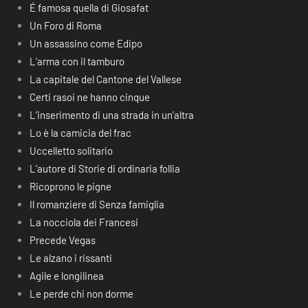
É famosa quella di Giosafat
Un Foro di Roma
Un assassino come Edipo
L’arma con il tamburo
La capitale del Cantone del Vallese
Certi rasoi ne hanno cinque
L’inserimento di una strada in un’altra
Lo è la camicia del frac
Uccelletto solitario
L’autore di Storie di ordinaria follia
Ricoprono le pigne
Il romanziere di Senza famiglia
La nocciola dei Francesi
Precede Vegas
Le alzano i rissanti
Agile e longilinea
Le perde chi non dorme