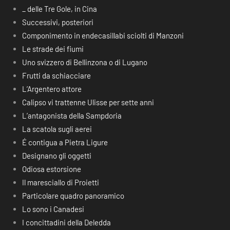
_ delle Tre Gole, in Cina
Successivi, posteriori
Componimento in endecasillabi sciolti di Manzoni
Le strade dei fiumi
Uno svizzero di Bellinzona o di Lugano
Frutti da schiacciare
L’Argentero attore
Calipso vi trattenne Ulisse per sette anni
L’antagonista della Sampdoria
La scatola sugli aerei
É contigua a Pietra Ligure
Designano gli oggetti
Odiosa estorsione
Il maresciallo di Proietti
Particolare quadro panoramico
Lo sono i Canadesi
I concittadini della Deledda