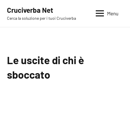
Vai
Cruciverba Net
al
Menu
Cerca la soluzione per i tuoi Cruciverba
contenuto
Le uscite di chi è
sboccato