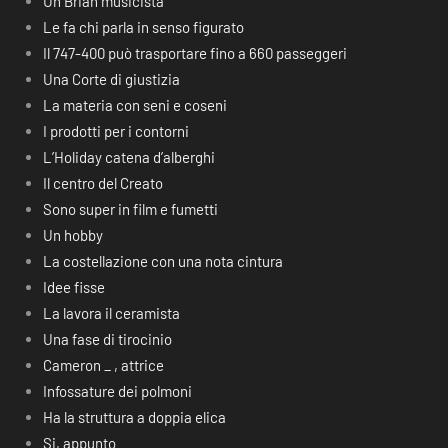
Un Brian musicista
Le fa chi parla in senso figurato
Il 747-400 può trasportare fino a 660 passeggeri
Una Corte di giustizia
La materia con seni e coseni
I prodotti per i contorni
L’Holiday catena d’alberghi
Il centro del Creato
Sono super in film e fumetti
Un hobby
La costellazione con una nota cintura
Idee fisse
La lavora il ceramista
Una fase di tirocinio
Cameron _ , attrice
Infossature dei polmoni
Ha la struttura a doppia elica
Si, appunto