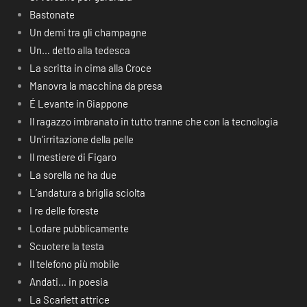
Bastonate
Un demi tra gli champagne
Un… detto alla tedesca
La scritta in cima alla Croce
Manovra la macchina da presa
É Levante in Giappone
Il ragazzo imbranato in tutto tranne che con la tecnologia
Un’irritazione della pelle
Il mestiere di Figaro
La sorella ne ha due
L’andatura a briglia sciolta
I re delle foreste
Lodare pubblicamente
Scuotere la testa
Il telefono più mobile
Andati… in poesia
La Scarlett attrice