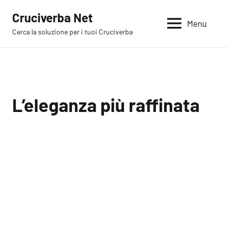
Vai
Cruciverba Net
al
Menu
Cerca la soluzione per i tuoi Cruciverba
contenuto
L’eleganza più raffinata