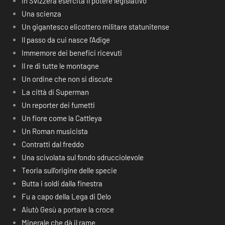
In Svizzera esercita il potere legislativo
Una scienza
Un gigantesco elicottero militare statunitense
Il passo da cui nasce l’Adige
Immemore dei benefici ricevuti
Il re di tutte le montagne
Un ordine che non si discute
La città di Superman
Un reporter dei fumetti
Un fiore come la Cattleya
Un Roman musicista
Contratti dal freddo
Una scivolata sul fondo sdrucciolevole
Teoria sull’origine delle specie
Butta i soldi dalla finestra
Fu a capo della Lega di Delo
Aiutò Gesù a portare la croce
Minerale che dà il rame