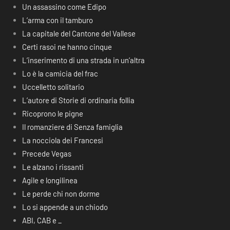
Un assassino come Edipo
L’arma con il tamburo
La capitale del Cantone del Vallese
Certi rasoi ne hanno cinque
L’inserimento di una strada in un’altra
Lo è la camicia del frac
Uccelletto solitario
L’autore di Storie di ordinaria follia
Ricoprono le pigne
Il romanziere di Senza famiglia
La nocciola dei Francesi
Precede Vegas
Le alzano i rissanti
Agile e longilinea
Le perde chi non dorme
Lo si appende a un chiodo
ABI, CAB e _