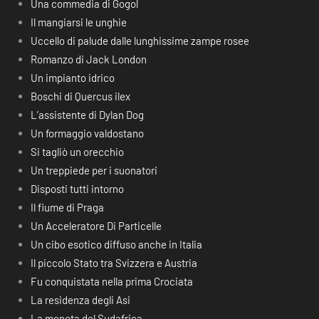
Una commedia di Gogol
Il mangiarsi le unghie
Uccello di palude dalle lunghissime zampe rosee
Romanzo di Jack London
Un impianto idrico
Boschi di Quercus ilex
L’assistente di Dylan Dog
Un formaggio valdostano
Si tagliò un orecchio
Un treppiede per i suonatori
Disposti tutti intorno
Il fiume di Praga
Un Acceleratore Di Particelle
Un cibo esotico diffuso anche in Italia
Il piccolo Stato tra Svizzera e Austria
Fu conquistata nella prima Crociata
La residenza degli Asi
La moneta del Sudafrica