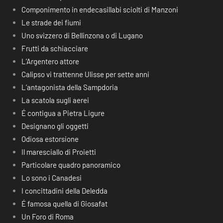
Componimento in endecasillabi sciolti di Manzoni
Le strade dei fiumi
Uno svizzero di Bellinzona o di Lugano
Frutti da schiacciare
L’Argentero attore
Calipso vi trattenne Ulisse per sette anni
L’antagonista della Sampdoria
La scatola sugli aerei
É contigua a Pietra Ligure
Designano gli oggetti
Odiosa estorsione
Il maresciallo di Proietti
Particolare quadro panoramico
Lo sono i Canadesi
I concittadini della Deledda
É famosa quella di Giosafat
Un Foro di Roma