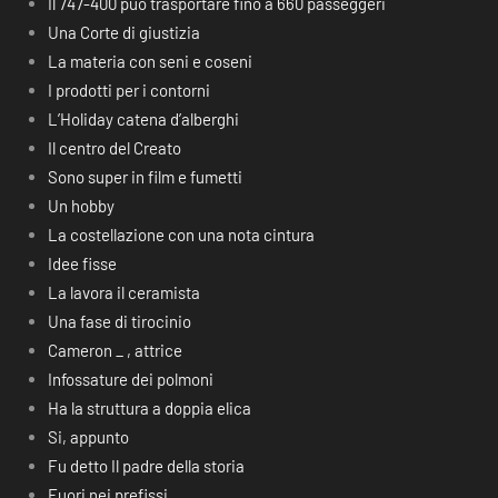
Il 747-400 può trasportare fino a 660 passeggeri
Una Corte di giustizia
La materia con seni e coseni
I prodotti per i contorni
L’Holiday catena d’alberghi
Il centro del Creato
Sono super in film e fumetti
Un hobby
La costellazione con una nota cintura
Idee fisse
La lavora il ceramista
Una fase di tirocinio
Cameron _ , attrice
Infossature dei polmoni
Ha la struttura a doppia elica
Si, appunto
Fu detto Il padre della storia
Fuori nei prefissi