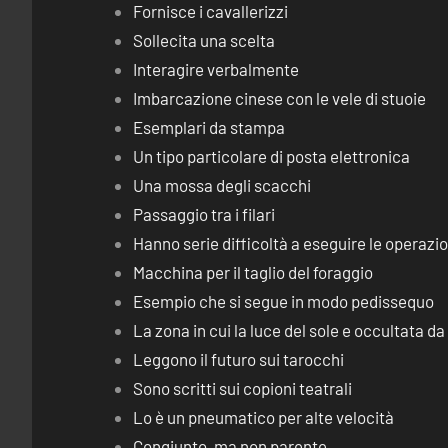
Fornisce i cavallerizzi
Sollecita una scelta
Interagire verbalmente
Imbarcazione cinese con le vele di stuoie
Esemplari da stampa
Un tipo particolare di posta elettronica
Una mossa degli scacchi
Passaggio tra i filari
Hanno serie difficoltà a eseguire le operaz
Macchina per il taglio del foraggio
Esempio che si segue in modo pedissequo
La zona in cui la luce del sole e occultata d
Leggono il futuro sui tarocchi
Sono scritti sui copioni teatrali
Lo è un pneumatico per alte velocità
Congiunto, ma non parente