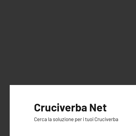
Vai
al
Cruciverba Net
contenuto
Cerca la soluzione per i tuoi Cruciverba