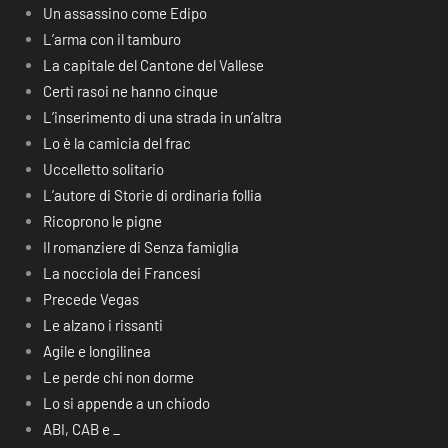
Un assassino come Edipo
L’arma con il tamburo
La capitale del Cantone del Vallese
Certi rasoi ne hanno cinque
L’inserimento di una strada in un’altra
Lo è la camicia del frac
Uccelletto solitario
L’autore di Storie di ordinaria follia
Ricoprono le pigne
Il romanziere di Senza famiglia
La nocciola dei Francesi
Precede Vegas
Le alzano i rissanti
Agile e longilinea
Le perde chi non dorme
Lo si appende a un chiodo
ABI, CAB e _