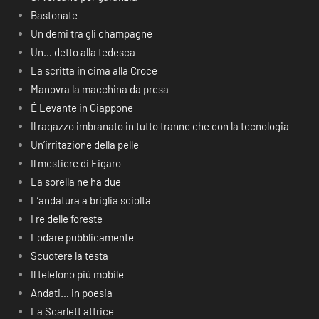
Bastonate
Un demi tra gli champagne
Un… detto alla tedesca
La scritta in cima alla Croce
Manovra la macchina da presa
É Levante in Giappone
Il ragazzo imbranato in tutto tranne che con la tecnologia
Un’irritazione della pelle
Il mestiere di Figaro
La sorella ne ha due
L’andatura a briglia sciolta
I re delle foreste
Lodare pubblicamente
Scuotere la testa
Il telefono più mobile
Andati… in poesia
La Scarlett attrice