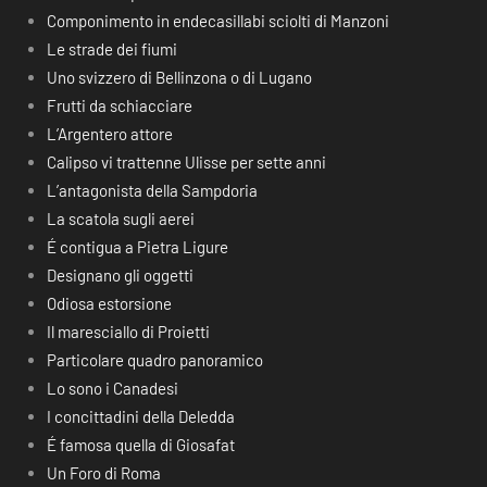
Componimento in endecasillabi sciolti di Manzoni
Le strade dei fiumi
Uno svizzero di Bellinzona o di Lugano
Frutti da schiacciare
L’Argentero attore
Calipso vi trattenne Ulisse per sette anni
L’antagonista della Sampdoria
La scatola sugli aerei
É contigua a Pietra Ligure
Designano gli oggetti
Odiosa estorsione
Il maresciallo di Proietti
Particolare quadro panoramico
Lo sono i Canadesi
I concittadini della Deledda
É famosa quella di Giosafat
Un Foro di Roma