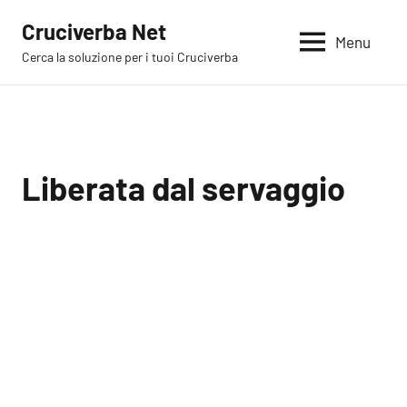
Vai
Cruciverba Net
al
Menu
Cerca la soluzione per i tuoi Cruciverba
contenuto
Liberata dal servaggio