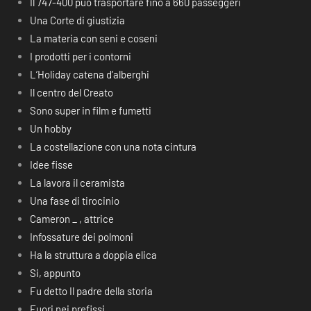
Il 747-400 può trasportare fino a 660 passeggeri
Una Corte di giustizia
La materia con seni e coseni
I prodotti per i contorni
L’Holiday catena d’alberghi
Il centro del Creato
Sono super in film e fumetti
Un hobby
La costellazione con una nota cintura
Idee fisse
La lavora il ceramista
Una fase di tirocinio
Cameron _ , attrice
Infossature dei polmoni
Ha la struttura a doppia elica
Si, appunto
Fu detto Il padre della storia
Fuori nei prefissi