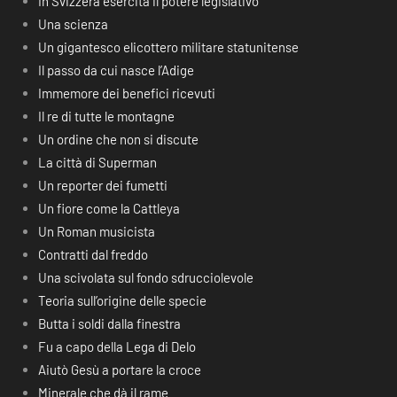
In Svizzera esercita il potere legislativo
Una scienza
Un gigantesco elicottero militare statunitense
Il passo da cui nasce l’Adige
Immemore dei benefici ricevuti
Il re di tutte le montagne
Un ordine che non si discute
La città di Superman
Un reporter dei fumetti
Un fiore come la Cattleya
Un Roman musicista
Contratti dal freddo
Una scivolata sul fondo sdrucciolevole
Teoria sull’origine delle specie
Butta i soldi dalla finestra
Fu a capo della Lega di Delo
Aiutò Gesù a portare la croce
Minerale che dà il rame