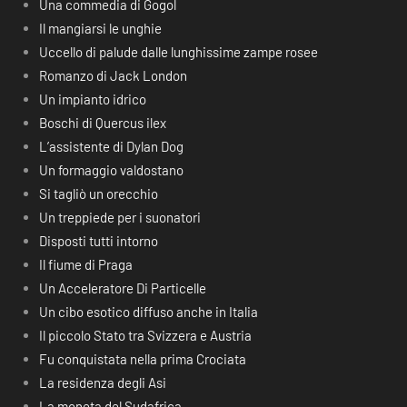
Una commedia di Gogol
Il mangiarsi le unghie
Uccello di palude dalle lunghissime zampe rosee
Romanzo di Jack London
Un impianto idrico
Boschi di Quercus ilex
L’assistente di Dylan Dog
Un formaggio valdostano
Si tagliò un orecchio
Un treppiede per i suonatori
Disposti tutti intorno
Il fiume di Praga
Un Acceleratore Di Particelle
Un cibo esotico diffuso anche in Italia
Il piccolo Stato tra Svizzera e Austria
Fu conquistata nella prima Crociata
La residenza degli Asi
La moneta del Sudafrica