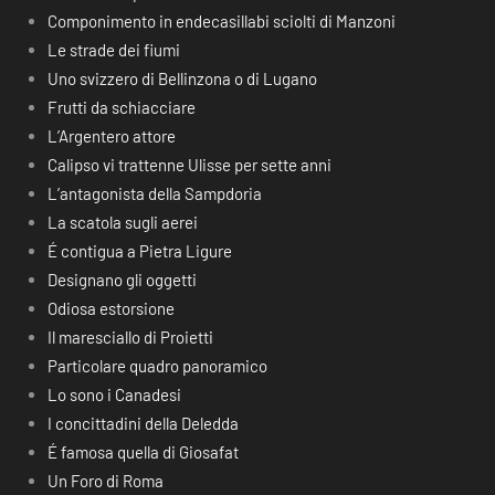
Componimento in endecasillabi sciolti di Manzoni
Le strade dei fiumi
Uno svizzero di Bellinzona o di Lugano
Frutti da schiacciare
L’Argentero attore
Calipso vi trattenne Ulisse per sette anni
L’antagonista della Sampdoria
La scatola sugli aerei
É contigua a Pietra Ligure
Designano gli oggetti
Odiosa estorsione
Il maresciallo di Proietti
Particolare quadro panoramico
Lo sono i Canadesi
I concittadini della Deledda
É famosa quella di Giosafat
Un Foro di Roma