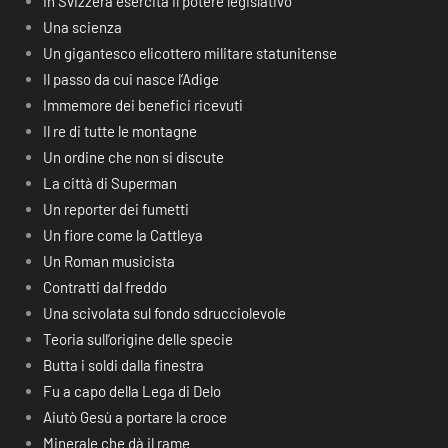
In Svizzera esercita il potere legislativo
Una scienza
Un gigantesco elicottero militare statunitense
Il passo da cui nasce l’Adige
Immemore dei benefici ricevuti
Il re di tutte le montagne
Un ordine che non si discute
La città di Superman
Un reporter dei fumetti
Un fiore come la Cattleya
Un Roman musicista
Contratti dal freddo
Una scivolata sul fondo sdrucciolevole
Teoria sull’origine delle specie
Butta i soldi dalla finestra
Fu a capo della Lega di Delo
Aiutò Gesù a portare la croce
Minerale che dà il rame