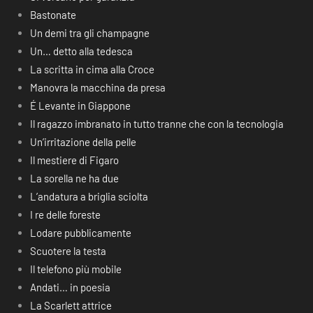
Bastonate
Un demi tra gli champagne
Un… detto alla tedesca
La scritta in cima alla Croce
Manovra la macchina da presa
É Levante in Giappone
Il ragazzo imbranato in tutto tranne che con la tecnologia
Un’irritazione della pelle
Il mestiere di Figaro
La sorella ne ha due
L’andatura a briglia sciolta
I re delle foreste
Lodare pubblicamente
Scuotere la testa
Il telefono più mobile
Andati… in poesia
La Scarlett attrice