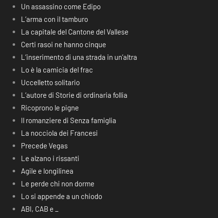
Un assassino come Edipo
L’arma con il tamburo
La capitale del Cantone del Vallese
Certi rasoi ne hanno cinque
L’inserimento di una strada in un’altra
Lo è la camicia del frac
Uccelletto solitario
L’autore di Storie di ordinaria follia
Ricoprono le pigne
Il romanziere di Senza famiglia
La nocciola dei Francesi
Precede Vegas
Le alzano i rissanti
Agile e longilinea
Le perde chi non dorme
Lo si appende a un chiodo
ABI, CAB e _