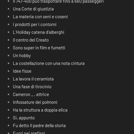
Il 747-400 può trasportare fino a 660 passeggeri
Una Corte di giustizia
La materia con seni e coseni
I prodotti per i contorni
L’Holiday catena d’alberghi
Il centro del Creato
Sono super in film e fumetti
Un hobby
La costellazione con una nota cintura
Idee fisse
La lavora il ceramista
Una fase di tirocinio
Cameron _ , attrice
Infossature dei polmoni
Ha la struttura a doppia elica
Si, appunto
Fu detto Il padre della storia
Fuori nei prefissi