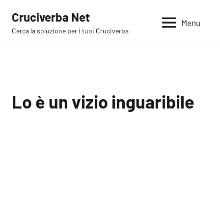
Vai
Cruciverba Net
al
Menu
Cerca la soluzione per i tuoi Cruciverba
contenuto
Lo è un vizio inguaribile