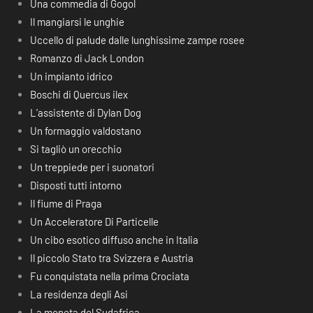
Una commedia di Gogol
Il mangiarsi le unghie
Uccello di palude dalle lunghissime zampe rosee
Romanzo di Jack London
Un impianto idrico
Boschi di Quercus ilex
L’assistente di Dylan Dog
Un formaggio valdostano
Si tagliò un orecchio
Un treppiede per i suonatori
Disposti tutti intorno
Il fiume di Praga
Un Acceleratore Di Particelle
Un cibo esotico diffuso anche in Italia
Il piccolo Stato tra Svizzera e Austria
Fu conquistata nella prima Crociata
La residenza degli Asi
La moneta del Sudafrica