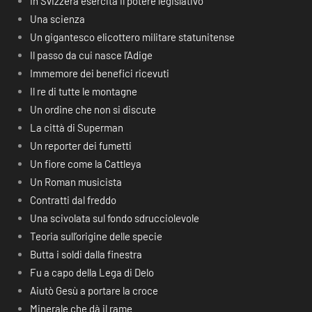
In Svizzera esercita il potere legislativo
Una scienza
Un gigantesco elicottero militare statunitense
Il passo da cui nasce l’Adige
Immemore dei benefici ricevuti
Il re di tutte le montagne
Un ordine che non si discute
La città di Superman
Un reporter dei fumetti
Un fiore come la Cattleya
Un Roman musicista
Contratti dal freddo
Una scivolata sul fondo sdrucciolevole
Teoria sull’origine delle specie
Butta i soldi dalla finestra
Fu a capo della Lega di Delo
Aiutò Gesù a portare la croce
Minerale che dà il rame