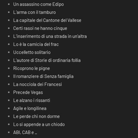
Un assassino come Edipo
L’arma con il tamburo
La capitale del Cantone del Vallese
Certi rasoi ne hanno cinque
L’inserimento di una strada in un’altra
Lo è la camicia del frac
Uccelletto solitario
L’autore di Storie di ordinaria follia
Ricoprono le pigne
Il romanziere di Senza famiglia
La nocciola dei Francesi
Precede Vegas
Le alzano i rissanti
Agile e longilinea
Le perde chi non dorme
Lo si appende a un chiodo
ABI, CAB e _