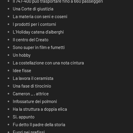
Il 747-400 può trasportare fino a 660 passeggeri
Una Corte di giustizia
La materia con seni e coseni
I prodotti per i contorni
L’Holiday catena d’alberghi
Il centro del Creato
Sono super in film e fumetti
Un hobby
La costellazione con una nota cintura
Idee fisse
La lavora il ceramista
Una fase di tirocinio
Cameron _ , attrice
Infossature dei polmoni
Ha la struttura a doppia elica
Si, appunto
Fu detto Il padre della storia
Fuori nei prefissi