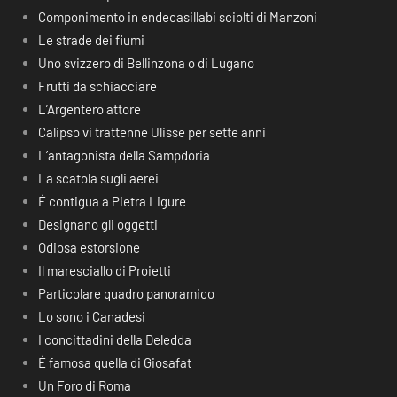
Componimento in endecasillabi sciolti di Manzoni
Le strade dei fiumi
Uno svizzero di Bellinzona o di Lugano
Frutti da schiacciare
L’Argentero attore
Calipso vi trattenne Ulisse per sette anni
L’antagonista della Sampdoria
La scatola sugli aerei
É contigua a Pietra Ligure
Designano gli oggetti
Odiosa estorsione
Il maresciallo di Proietti
Particolare quadro panoramico
Lo sono i Canadesi
I concittadini della Deledda
É famosa quella di Giosafat
Un Foro di Roma