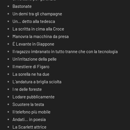
Bastonate
Un demi tra gli champagne
Un… detto alla tedesca
La scritta in cima alla Croce
Manovra la macchina da presa
É Levante in Giappone
Il ragazzo imbranato in tutto tranne che con la tecnologia
Un’irritazione della pelle
Il mestiere di Figaro
La sorella ne ha due
L’andatura a briglia sciolta
I re delle foreste
Lodare pubblicamente
Scuotere la testa
Il telefono più mobile
Andati… in poesia
La Scarlett attrice