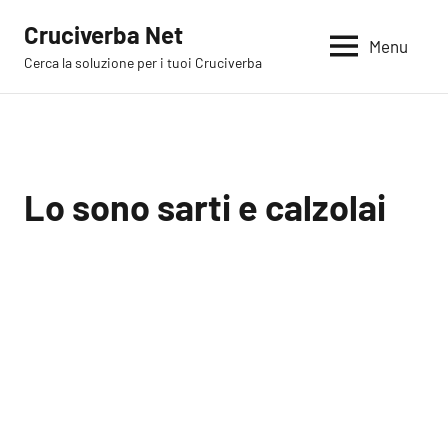
Vai
Cruciverba Net
al
Menu
Cerca la soluzione per i tuoi Cruciverba
contenuto
Lo sono sarti e calzolai