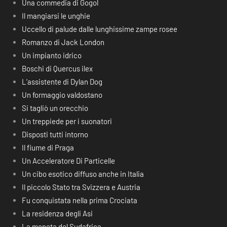
Una commedia di Gogol
Il mangiarsi le unghie
Uccello di palude dalle lunghissime zampe rosee
Romanzo di Jack London
Un impianto idrico
Boschi di Quercus ilex
L’assistente di Dylan Dog
Un formaggio valdostano
Si tagliò un orecchio
Un treppiede per i suonatori
Disposti tutti intorno
Il fiume di Praga
Un Acceleratore Di Particelle
Un cibo esotico diffuso anche in Italia
Il piccolo Stato tra Svizzera e Austria
Fu conquistata nella prima Crociata
La residenza degli Asi
La moneta del Sudafrica