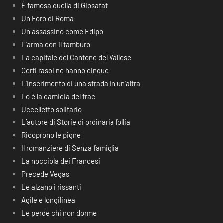
É famosa quella di Giosafat
Un Foro di Roma
Un assassino come Edipo
L’arma con il tamburo
La capitale del Cantone del Vallese
Certi rasoi ne hanno cinque
L’inserimento di una strada in un’altra
Lo è la camicia del frac
Uccelletto solitario
L’autore di Storie di ordinaria follia
Ricoprono le pigne
Il romanziere di Senza famiglia
La nocciola dei Francesi
Precede Vegas
Le alzano i rissanti
Agile e longilinea
Le perde chi non dorme