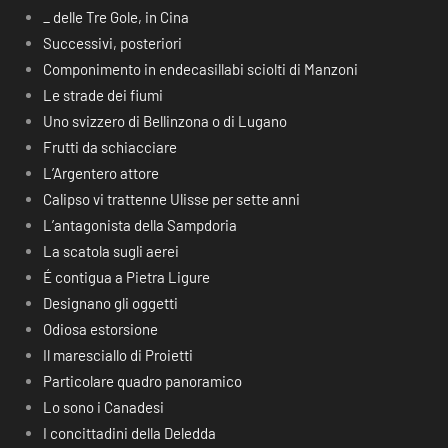
_ delle Tre Gole, in Cina
Successivi, posteriori
Componimento in endecasillabi sciolti di Manzoni
Le strade dei fiumi
Uno svizzero di Bellinzona o di Lugano
Frutti da schiacciare
L’Argentero attore
Calipso vi trattenne Ulisse per sette anni
L’antagonista della Sampdoria
La scatola sugli aerei
É contigua a Pietra Ligure
Designano gli oggetti
Odiosa estorsione
Il maresciallo di Proietti
Particolare quadro panoramico
Lo sono i Canadesi
I concittadini della Deledda