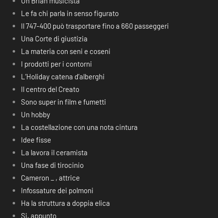
Un Brian musicista
Le fa chi parla in senso figurato
Il 747-400 può trasportare fino a 660 passeggeri
Una Corte di giustizia
La materia con seni e coseni
I prodotti per i contorni
L’Holiday catena d’alberghi
Il centro del Creato
Sono super in film e fumetti
Un hobby
La costellazione con una nota cintura
Idee fisse
La lavora il ceramista
Una fase di tirocinio
Cameron _ , attrice
Infossature dei polmoni
Ha la struttura a doppia elica
Si, appunto