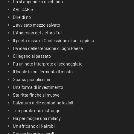
Lo si appende a un chiodo
ABI, CAB e _
Dire di no
_ avvisato mezzo salvato
L’Anderson dei Jethro Tull
Il poeta russo di Confessione di un teppista
Dà idea dell’estensione di ogni Paese
Ci legano al passato
Fu un noto interprete di sceneggiate
Il locale in cui fermenta il mosto
Scarsi, piccolissimi
Una forma di investimento
Sta ritta finchè si muove
Calzatura delle contadine laziali
Temporale che distrugge
Ha per moglie una milady
Un africano di Nairobi
Grosse lucertole verdi