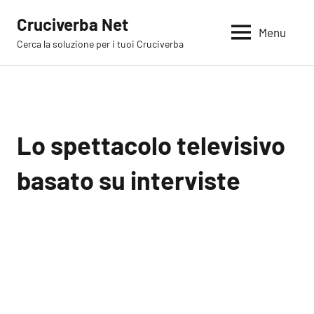
Vai
Cruciverba Net
al
Menu
Cerca la soluzione per i tuoi Cruciverba
contenuto
Lo spettacolo televisivo
basato su interviste