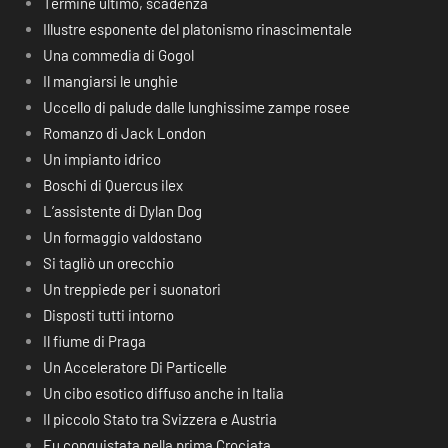
Termine ultimo, scadenza
Illustre esponente del platonismo rinascimentale
Una commedia di Gogol
Il mangiarsi le unghie
Uccello di palude dalle lunghissime zampe rosee
Romanzo di Jack London
Un impianto idrico
Boschi di Quercus ilex
L’assistente di Dylan Dog
Un formaggio valdostano
Si tagliò un orecchio
Un treppiede per i suonatori
Disposti tutti intorno
Il fiume di Praga
Un Acceleratore Di Particelle
Un cibo esotico diffuso anche in Italia
Il piccolo Stato tra Svizzera e Austria
Fu conquistata nella prima Crociata