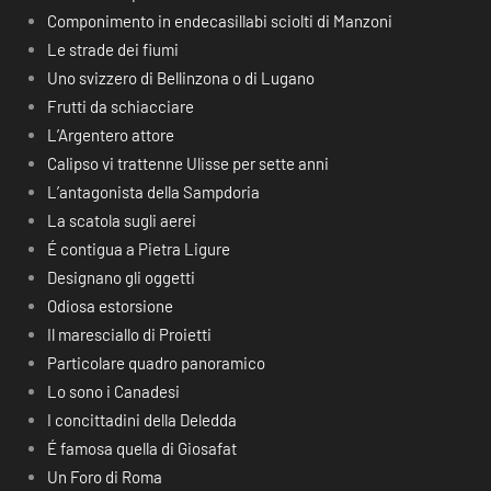
Componimento in endecasillabi sciolti di Manzoni
Le strade dei fiumi
Uno svizzero di Bellinzona o di Lugano
Frutti da schiacciare
L’Argentero attore
Calipso vi trattenne Ulisse per sette anni
L’antagonista della Sampdoria
La scatola sugli aerei
É contigua a Pietra Ligure
Designano gli oggetti
Odiosa estorsione
Il maresciallo di Proietti
Particolare quadro panoramico
Lo sono i Canadesi
I concittadini della Deledda
É famosa quella di Giosafat
Un Foro di Roma