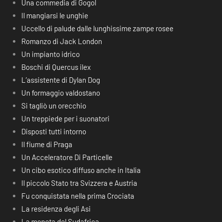
Una commedia di Gogol
Il mangiarsi le unghie
Uccello di palude dalle lunghissime zampe rosee
Romanzo di Jack London
Un impianto idrico
Boschi di Quercus ilex
L’assistente di Dylan Dog
Un formaggio valdostano
Si tagliò un orecchio
Un treppiede per i suonatori
Disposti tutti intorno
Il fiume di Praga
Un Acceleratore Di Particelle
Un cibo esotico diffuso anche in Italia
Il piccolo Stato tra Svizzera e Austria
Fu conquistata nella prima Crociata
La residenza degli Asi
La moneta del Sudafrica