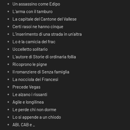
Un assassino come Edipo
L’arma con il tamburo
La capitale del Cantone del Vallese
Certi rasoi ne hanno cinque
L’inserimento di una strada in un’altra
Lo è la camicia del frac
Uccelletto solitario
L’autore di Storie di ordinaria follia
Ricoprono le pigne
Il romanziere di Senza famiglia
La nocciola dei Francesi
Precede Vegas
Le alzano i rissanti
Agile e longilinea
Le perde chi non dorme
Lo si appende a un chiodo
ABI, CAB e _