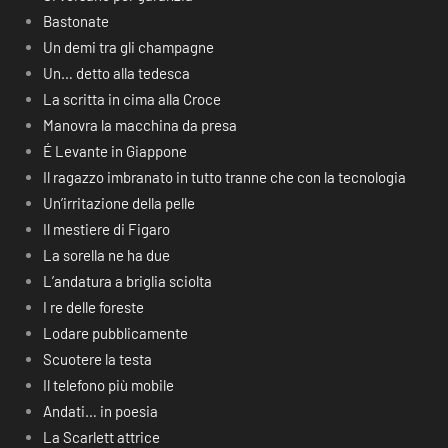
Bastonate
Un demi tra gli champagne
Un… detto alla tedesca
La scritta in cima alla Croce
Manovra la macchina da presa
É Levante in Giappone
Il ragazzo imbranato in tutto tranne che con la tecnologia
Un’irritazione della pelle
Il mestiere di Figaro
La sorella ne ha due
L’andatura a briglia sciolta
I re delle foreste
Lodare pubblicamente
Scuotere la testa
Il telefono più mobile
Andati… in poesia
La Scarlett attrice