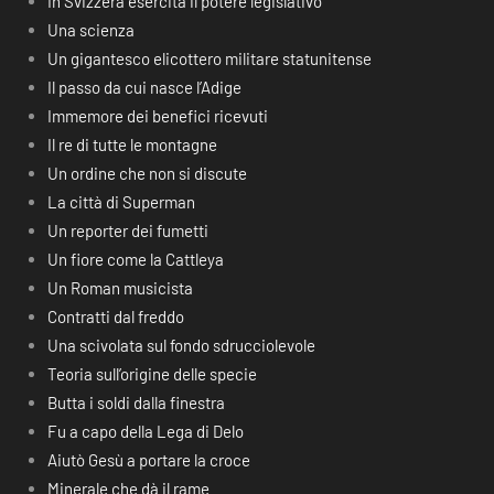
In Svizzera esercita il potere legislativo
Una scienza
Un gigantesco elicottero militare statunitense
Il passo da cui nasce l’Adige
Immemore dei benefici ricevuti
Il re di tutte le montagne
Un ordine che non si discute
La città di Superman
Un reporter dei fumetti
Un fiore come la Cattleya
Un Roman musicista
Contratti dal freddo
Una scivolata sul fondo sdrucciolevole
Teoria sull’origine delle specie
Butta i soldi dalla finestra
Fu a capo della Lega di Delo
Aiutò Gesù a portare la croce
Minerale che dà il rame