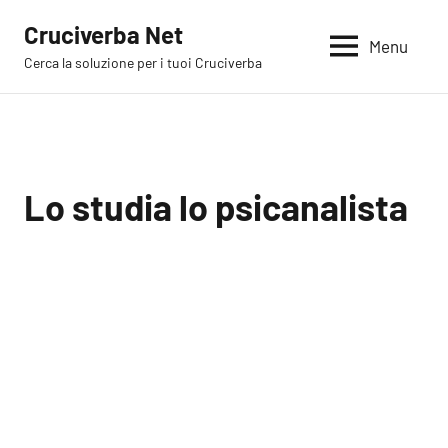
Vai
Cruciverba Net
al
Menu
Cerca la soluzione per i tuoi Cruciverba
contenuto
Lo studia lo psicanalista