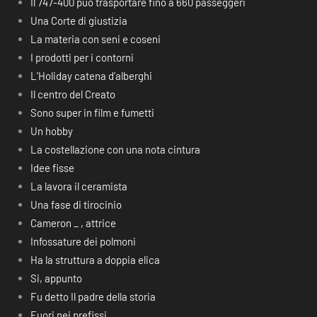
Il 747-400 può trasportare fino a 660 passeggeri
Una Corte di giustizia
La materia con seni e coseni
I prodotti per i contorni
L’Holiday catena d’alberghi
Il centro del Creato
Sono super in film e fumetti
Un hobby
La costellazione con una nota cintura
Idee fisse
La lavora il ceramista
Una fase di tirocinio
Cameron _ , attrice
Infossature dei polmoni
Ha la struttura a doppia elica
Si, appunto
Fu detto Il padre della storia
Fuori nei prefissi