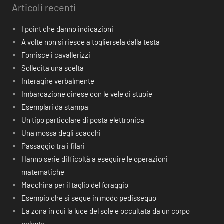
Articoli recenti
I point che danno indicazioni
A volte non si riesce a togliersela dalla testa
Fornisce i cavallerizzi
Sollecita una scelta
Interagire verbalmente
Imbarcazione cinese con le vele di stuoie
Esemplari da stampa
Un tipo particolare di posta elettronica
Una mossa degli scacchi
Passaggio tra i filari
Hanno serie difficoltà a eseguire le operazioni
matematiche
Macchina per il taglio del foraggio
Esempio che si segue in modo pedissequo
La zona in cui la luce del sole e occultata da un corpo