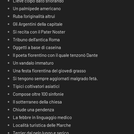
Lieve colpo dato sfiorando
Un palmipede americano
Ruba l’originalità altrui
Gli Argentini della capitale
Si recita con il Pater Noster
Tribuno dell’antica Roma
Oggetti a base di caseina
Il poeta fiorentino con il quale tenzonò Dante
Un vandalo immaturo
Una festa fiorentina del giovedì grasso
Si tengono sempre aggiornati malgrado l’età.
Tipici coltivatori asiatici
Compose oltre 100 sinfonie
Il sotterraneo della chiesa
Chiude una pendenza
La febbre in linguaggio medico
Località turistica delle Marche
Terrier dal pelo lungo e serico