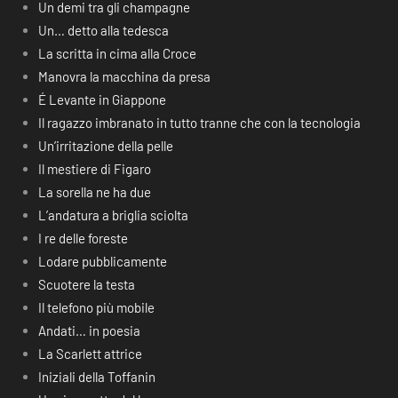
Un demi tra gli champagne
Un… detto alla tedesca
La scritta in cima alla Croce
Manovra la macchina da presa
É Levante in Giappone
Il ragazzo imbranato in tutto tranne che con la tecnologia
Un’irritazione della pelle
Il mestiere di Figaro
La sorella ne ha due
L’andatura a briglia sciolta
I re delle foreste
Lodare pubblicamente
Scuotere la testa
Il telefono più mobile
Andati… in poesia
La Scarlett attrice
Iniziali della Toffanin