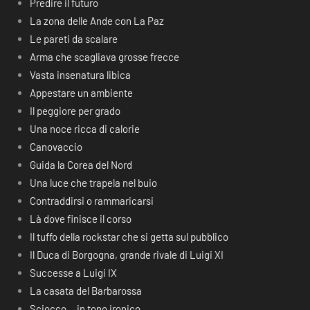
Predire il futuro
La zona delle Ande con La Paz
Le pareti da scalare
Arma che scagliava grosse frecce
Vasta insenatura libica
Appestare un ambiente
Il peggiore per grado
Una noce ricca di calorie
Canovaccio
Guida la Corea del Nord
Una luce che trapela nel buio
Contraddirsi o rammaricarsi
Là dove finisce il corso
Il tuffo della rockstar che si getta sul pubblico
Il Duca di Borgogna, grande rivale di Luigi XI
Successe a Luigi IX
La casata del Barbarossa
Sciocco… in tono ironico