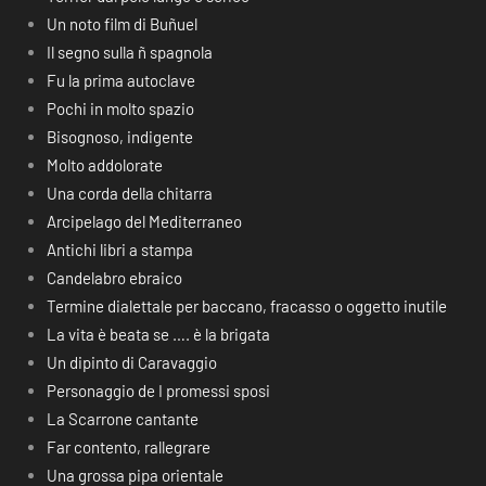
Un noto film di Buñuel
Il segno sulla ñ spagnola
Fu la prima autoclave
Pochi in molto spazio
Bisognoso, indigente
Molto addolorate
Una corda della chitarra
Arcipelago del Mediterraneo
Antichi libri a stampa
Candelabro ebraico
Termine dialettale per baccano, fracasso o oggetto inutile
La vita è beata se …. è la brigata
Un dipinto di Caravaggio
Personaggio de I promessi sposi
La Scarrone cantante
Far contento, rallegrare
Una grossa pipa orientale