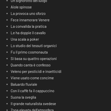
Un signorotto del luogo
Aiole spinose
La provoca uno sforzo
Fece innamorare Venere
La convalida la pratica
Le ha doppie il cavallo
Una scala a poker
Lo studio dei tessuti organici
Fu il primo cosmonauta
Si basa su quattro operazioni
Quando canta è confesso
Veleno per pesticidi e insetticidi
Viene usato come concime
Baluardo fluviale
Con il caffè fa il cappuccino
Suona la sveglia
Il grande naturalista svedese
Zona elevata dell’atmosfera