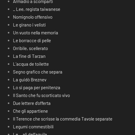
Armadio a scomparti
_ Lee, regista taiwanese
Nomignolo offensivo
Le girano i velisti
Un vuoto nella memoria
Le borracce di pelle
Orribile, scellerato
La fine di Tarzan
L’acqua de toilette
Segno grafico che separa
La guidò Breznev
Lo si paga per penitenza
Il Santo che fu scorticato vivo
Due lettere d’offerta
Che gli appartiene
Il Terence che scrisse la commedia Tavole separate
Legumi commestibili
Le… ali dell’aquila