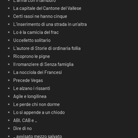
L’arma con il tamburo
La capitale del Cantone del Vallese
Certi rasoi ne hanno cinque
L’inserimento di una strada in un’altra
Lo è la camicia del frac
Uccelletto solitario
L’autore di Storie di ordinaria follia
Ricoprono le pigne
Il romanziere di Senza famiglia
La nocciola dei Francesi
Precede Vegas
Le alzano i rissanti
Agile e longilinea
Le perde chi non dorme
Lo si appende a un chiodo
ABI, CAB e _
Dire di no
_ avvisato mezzo salvato