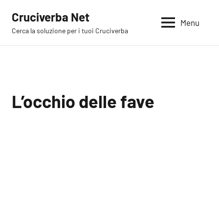
Vai
Cruciverba Net
al
Menu
Cerca la soluzione per i tuoi Cruciverba
contenuto
L’occhio delle fave