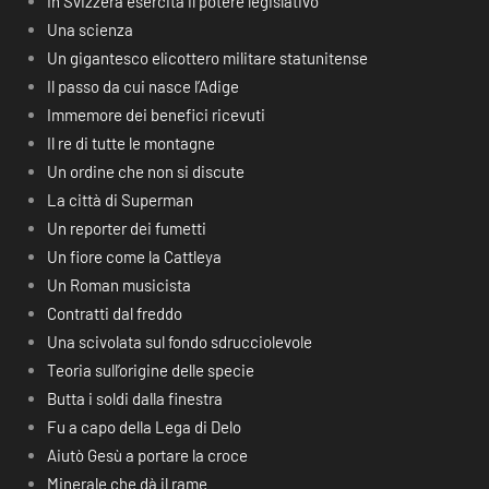
In Svizzera esercita il potere legislativo
Una scienza
Un gigantesco elicottero militare statunitense
Il passo da cui nasce l’Adige
Immemore dei benefici ricevuti
Il re di tutte le montagne
Un ordine che non si discute
La città di Superman
Un reporter dei fumetti
Un fiore come la Cattleya
Un Roman musicista
Contratti dal freddo
Una scivolata sul fondo sdrucciolevole
Teoria sull’origine delle specie
Butta i soldi dalla finestra
Fu a capo della Lega di Delo
Aiutò Gesù a portare la croce
Minerale che dà il rame