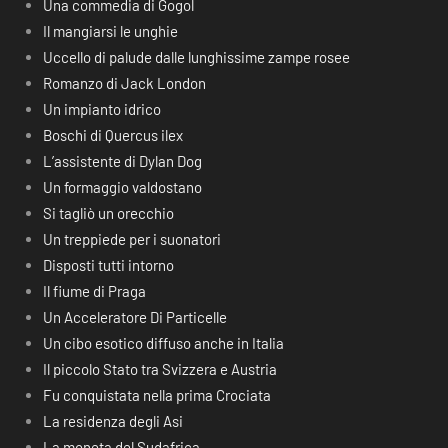
Una commedia di Gogol
Il mangiarsi le unghie
Uccello di palude dalle lunghissime zampe rosee
Romanzo di Jack London
Un impianto idrico
Boschi di Quercus ilex
L’assistente di Dylan Dog
Un formaggio valdostano
Si tagliò un orecchio
Un treppiede per i suonatori
Disposti tutti intorno
Il fiume di Praga
Un Acceleratore Di Particelle
Un cibo esotico diffuso anche in Italia
Il piccolo Stato tra Svizzera e Austria
Fu conquistata nella prima Crociata
La residenza degli Asi
La moneta del Sudafrica