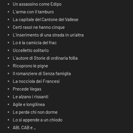
Un assassino come Edipo
L’arma con il tamburo
La capitale del Cantone del Vallese
Certi rasoi ne hanno cinque
L’inserimento di una strada in un’altra
Lo è la camicia del frac
Uccelletto solitario
L’autore di Storie di ordinaria follia
Ricoprono le pigne
Il romanziere di Senza famiglia
La nocciola dei Francesi
Precede Vegas
Le alzano i rissanti
Agile e longilinea
Le perde chi non dorme
Lo si appende a un chiodo
ABI, CAB e _