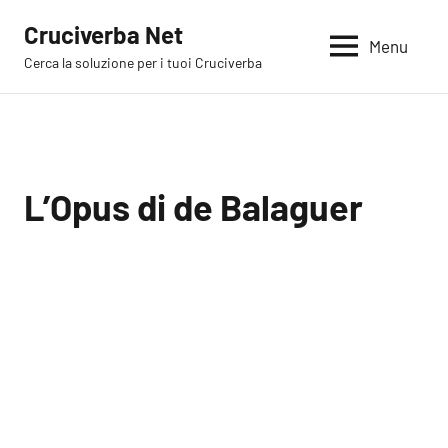
Vai
Cruciverba Net
al
Menu
Cerca la soluzione per i tuoi Cruciverba
contenuto
L’Opus di de Balaguer