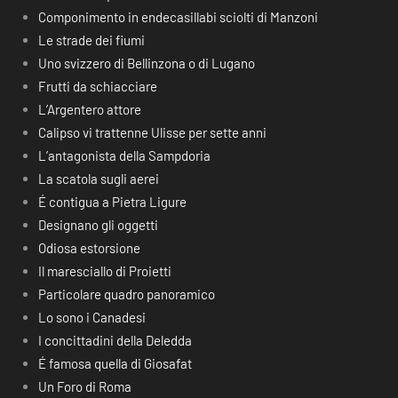
Componimento in endecasillabi sciolti di Manzoni
Le strade dei fiumi
Uno svizzero di Bellinzona o di Lugano
Frutti da schiacciare
L’Argentero attore
Calipso vi trattenne Ulisse per sette anni
L’antagonista della Sampdoria
La scatola sugli aerei
É contigua a Pietra Ligure
Designano gli oggetti
Odiosa estorsione
Il maresciallo di Proietti
Particolare quadro panoramico
Lo sono i Canadesi
I concittadini della Deledda
É famosa quella di Giosafat
Un Foro di Roma