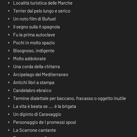
Località turistica delle Marche
Terrier dal pelo lungo e serico
Un noto film di Buñuel
Il segno sulla ñ spagnola
Fu la prima autoclave
Pochi in molto spazio
Bisognoso, indigente
Molto addolorate
Una corda della chitarra
Arcipelago del Mediterraneo
Antichi libri a stampa
Candelabro ebraico
Termine dialettale per baccano, fracasso o oggetto inutile
La vita è beata se …. è la brigata
Un dipinto di Caravaggio
Personaggio de I promessi sposi
La Scarrone cantante