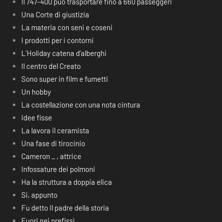
Il 747-400 può trasportare fino a 660 passeggeri
Una Corte di giustizia
La materia con seni e coseni
I prodotti per i contorni
L’Holiday catena d’alberghi
Il centro del Creato
Sono super in film e fumetti
Un hobby
La costellazione con una nota cintura
Idee fisse
La lavora il ceramista
Una fase di tirocinio
Cameron _ , attrice
Infossature dei polmoni
Ha la struttura a doppia elica
Si, appunto
Fu detto Il padre della storia
Fuori nei prefissi