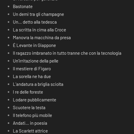
Bastonate
Un demi tra gli champagne
Un… detto alla tedesca
La scritta in cima alla Croce
Manovra la macchina da presa
É Levante in Giappone
Il ragazzo imbranato in tutto tranne che con la tecnologia
Un’irritazione della pelle
Il mestiere di Figaro
La sorella ne ha due
L’andatura a briglia sciolta
I re delle foreste
Lodare pubblicamente
Scuotere la testa
Il telefono più mobile
Andati… in poesia
La Scarlett attrice