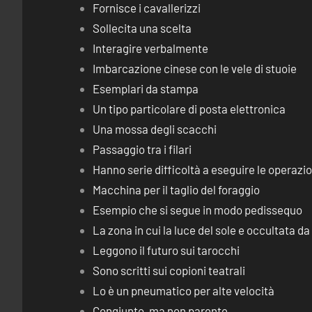
Fornisce i cavallerizzi
Sollecita una scelta
Interagire verbalmente
Imbarcazione cinese con le vele di stuoie
Esemplari da stampa
Un tipo particolare di posta elettronica
Una mossa degli scacchi
Passaggio tra i filari
Hanno serie difficoltà a eseguire le operaz
Macchina per il taglio del foraggio
Esempio che si segue in modo pedissequo
La zona in cui la luce del sole e occultata d
Leggono il futuro sui tarocchi
Sono scritti sui copioni teatrali
Lo è un pneumatico per alte velocità
Congiunto, ma non parente