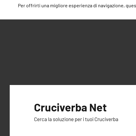
Per offrirti una migliore esperienza di navigazione, questo
Vai
al
Cruciverba Net
contenuto
Cerca la soluzione per i tuoi Cruciverba