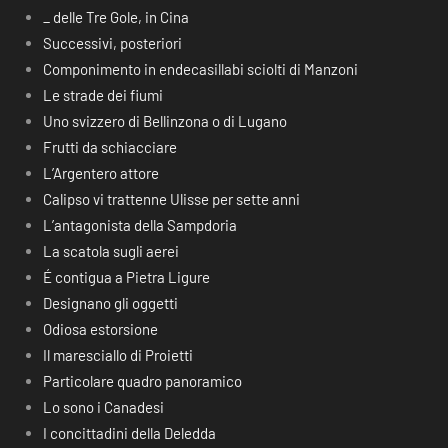
_ delle Tre Gole, in Cina
Successivi, posteriori
Componimento in endecasillabi sciolti di Manzoni
Le strade dei fiumi
Uno svizzero di Bellinzona o di Lugano
Frutti da schiacciare
L’Argentero attore
Calipso vi trattenne Ulisse per sette anni
L’antagonista della Sampdoria
La scatola sugli aerei
É contigua a Pietra Ligure
Designano gli oggetti
Odiosa estorsione
Il maresciallo di Proietti
Particolare quadro panoramico
Lo sono i Canadesi
I concittadini della Deledda