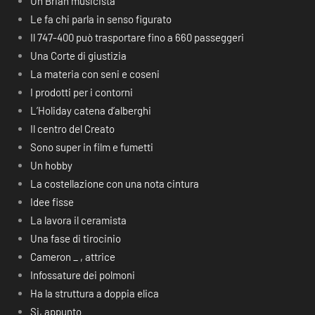
Un Brian musicista
Le fa chi parla in senso figurato
Il 747-400 può trasportare fino a 660 passeggeri
Una Corte di giustizia
La materia con seni e coseni
I prodotti per i contorni
L’Holiday catena d’alberghi
Il centro del Creato
Sono super in film e fumetti
Un hobby
La costellazione con una nota cintura
Idee fisse
La lavora il ceramista
Una fase di tirocinio
Cameron _ , attrice
Infossature dei polmoni
Ha la struttura a doppia elica
Si, appunto