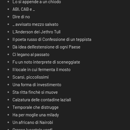
Lo si appende a un chiodo
ABI, CAB e _
Dire di no
_ avvisato mezzo salvato
L’Anderson dei Jethro Tull
Il poeta russo di Confessione di un teppista
Dà idea dell’estensione di ogni Paese
Ci legano al passato
Fu un noto interprete di sceneggiate
Il locale in cui fermenta il mosto
Scarsi, piccolissimi
Una forma di investimento
Sta ritta finchè si muove
Calzatura delle contadine laziali
Temporale che distrugge
Ha per moglie una milady
Un africano di Nairobi
Grosse lucertole verdi