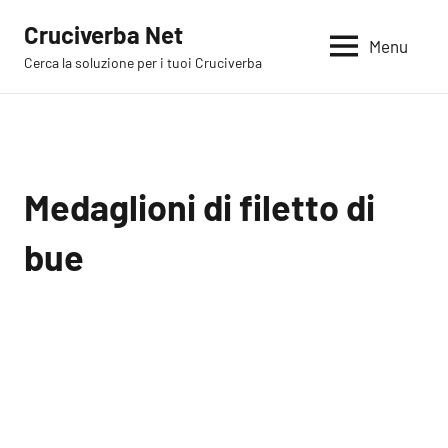
Vai
Cruciverba Net
al
Menu
Cerca la soluzione per i tuoi Cruciverba
contenuto
Medaglioni di filetto di
bue