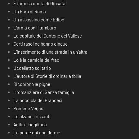
É famosa quella di Giosafat
Un Foro di Roma
Un assassino come Edipo
L’arma con il tamburo
La capitale del Cantone del Vallese
Certi rasoi ne hanno cinque
L’inserimento di una strada in un’altra
Lo è la camicia del frac
Uccelletto solitario
L’autore di Storie di ordinaria follia
Ricoprono le pigne
Il romanziere di Senza famiglia
La nocciola dei Francesi
Precede Vegas
Le alzano i rissanti
Agile e longilinea
Le perde chi non dorme