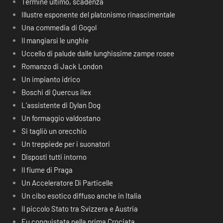
Termine ultimo, scadenza
Illustre esponente del platonismo rinascimentale
Una commedia di Gogol
Il mangiarsi le unghie
Uccello di palude dalle lunghissime zampe rosee
Romanzo di Jack London
Un impianto idrico
Boschi di Quercus ilex
L’assistente di Dylan Dog
Un formaggio valdostano
Si tagliò un orecchio
Un treppiede per i suonatori
Disposti tutti intorno
Il fiume di Praga
Un Acceleratore Di Particelle
Un cibo esotico diffuso anche in Italia
Il piccolo Stato tra Svizzera e Austria
Fu conquistata nella prima Crociata